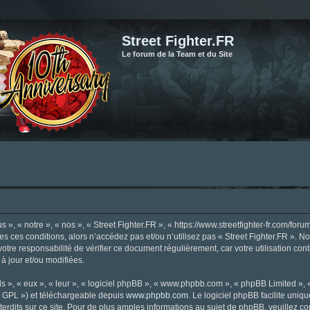
Street Fighter.FR
Le forum de la Team et du Site
», « notre », « nos », « Street Fighter.FR », « https://www.streetfighter-fr.com/foru
tes ces conditions, alors n’accédez pas et/ou n’utilisez pas « Street Fighter.FR ». 
votre responsabilité de vérifier ce document régulièrement, car votre utilisation con
 à jour et/ou modifiées.
s », « eux », « leur », « logiciel phpBB », « www.phpbb.com », « phpBB Limited »,
« GPL ») et téléchargeable depuis
www.phpbb.com
. Le logiciel phpBB facilite uniq
dits sur ce site. Pour de plus amples informations au sujet de phpBB, veuillez co