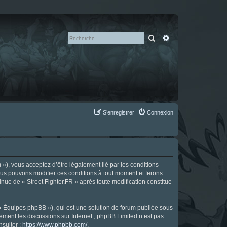
Rechercher
Recherche avan
S’enregistrer
Connexion
m »), vous acceptez d’être légalement lié par les conditions
Nous pouvons modifier ces conditions à tout moment et ferons
tinue de « Street Fighter.FR » après toute modification constitue
 « Équipes phpBB »), qui est une solution de forum publiée sous
uement les discussions sur Internet ; phpBB Limited n’est pas
nsulter :
https://www.phpbb.com/
.