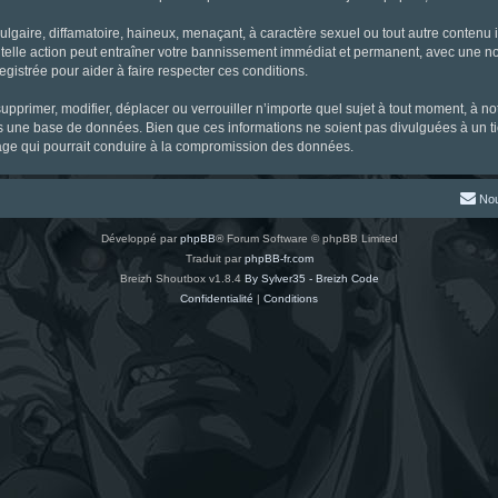
gaire, diffamatoire, haineux, menaçant, à caractère sexuel ou tout autre contenu ill
 telle action peut entraîner votre bannissement immédiat et permanent, avec une noti
gistrée pour aider à faire respecter ces conditions.
supprimer, modifier, déplacer ou verrouiller n’importe quel sujet à tout moment, à 
s une base de données. Bien que ces informations ne soient pas divulguées à un ti
tage qui pourrait conduire à la compromission des données.
Nou
Développé par
phpBB
® Forum Software © phpBB Limited
Traduit par
phpBB-fr.com
Breizh Shoutbox v1.8.4
By Sylver35 - Breizh Code
Confidentialité
|
Conditions