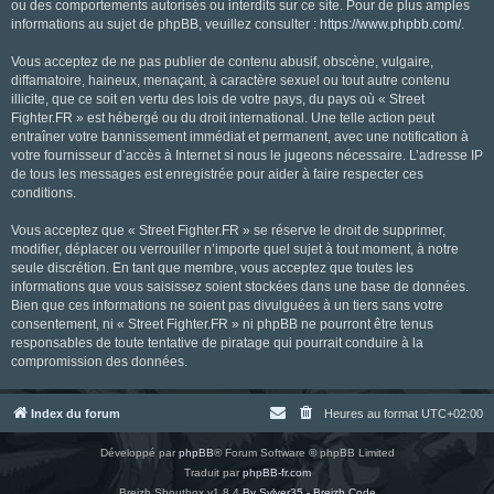
ou des comportements autorisés ou interdits sur ce site. Pour de plus amples
informations au sujet de phpBB, veuillez consulter :
https://www.phpbb.com/
.
Vous acceptez de ne pas publier de contenu abusif, obscène, vulgaire,
diffamatoire, haineux, menaçant, à caractère sexuel ou tout autre contenu
illicite, que ce soit en vertu des lois de votre pays, du pays où « Street
Fighter.FR » est hébergé ou du droit international. Une telle action peut
entraîner votre bannissement immédiat et permanent, avec une notification à
votre fournisseur d’accès à Internet si nous le jugeons nécessaire. L’adresse IP
de tous les messages est enregistrée pour aider à faire respecter ces
conditions.
Vous acceptez que « Street Fighter.FR » se réserve le droit de supprimer,
modifier, déplacer ou verrouiller n’importe quel sujet à tout moment, à notre
seule discrétion. En tant que membre, vous acceptez que toutes les
informations que vous saisissez soient stockées dans une base de données.
Bien que ces informations ne soient pas divulguées à un tiers sans votre
consentement, ni « Street Fighter.FR » ni phpBB ne pourront être tenus
responsables de toute tentative de piratage qui pourrait conduire à la
compromission des données.
Index du forum
Heures au format
UTC+02:00
Développé par
phpBB
® Forum Software © phpBB Limited
Traduit par
phpBB-fr.com
Breizh Shoutbox v1.8.4
By Sylver35 - Breizh Code