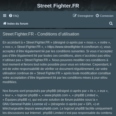
Street Fighter.FR
FAQ
S’enregistrer
Connexion
R
Index du forum
e
Street Fighter.FR - Conditions d’utilisation
c
h
En accédant à « Street Fighter.FR » (désigné ci-après par « nous », « notre »,
« nos », « Street Fighter.FR », « https://www.streetfighter-fr.com/forum »), vous
e
acceptez d’être légalement lié par les conditions suivantes. Si vous n’acceptez
r
pas d’être légalement lié par toutes ces conditions, alors n’accédez pas et/ou
n’utilisez pas « Street Fighter.FR ». Nous pouvons modifier ces conditions à
c
tout moment et ferons tout notre possible pour vous en informer. Cependant, il
h
est de votre responsabilité de vérifier ce document régulièrement, car votre
utilisation continue de « Street Fighter.FR » après toute modification constitue
e
votre acceptation d’être légalement lié par les conditions mises à jour et/ou
r
modifiées.
Nos forums sont propulsés par phpBB (désigné ci-après par « ils », « eux »,
« leur », « logiciel phpBB », « www.phpbb.com », « phpBB Limited »,
« Équipes phpBB »), qui est une solution de forum publiée sous la «
GNU General Public License v2
» (désignée ci-après par « GPL ») et
téléchargeable depuis
www.phpbb.com
. Le logiciel phpBB facilite uniquement
les discussions sur Internet ; phpBB Limited n’est pas responsable du contenu