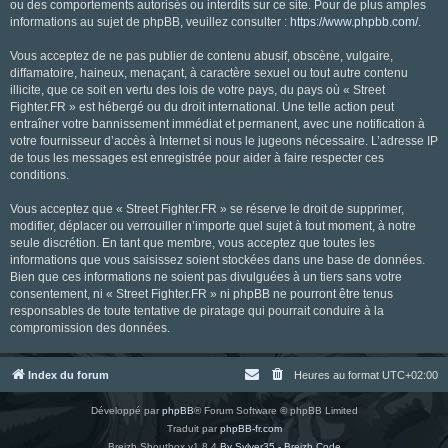
ou des comportements autorisés ou interdits sur ce site. Pour de plus amples
informations au sujet de phpBB, veuillez consulter :
https://www.phpbb.com/
.
Vous acceptez de ne pas publier de contenu abusif, obscène, vulgaire,
diffamatoire, haineux, menaçant, à caractère sexuel ou tout autre contenu
illicite, que ce soit en vertu des lois de votre pays, du pays où « Street
Fighter.FR » est hébergé ou du droit international. Une telle action peut
entraîner votre bannissement immédiat et permanent, avec une notification à
votre fournisseur d’accès à Internet si nous le jugeons nécessaire. L’adresse IP
de tous les messages est enregistrée pour aider à faire respecter ces
conditions.
Vous acceptez que « Street Fighter.FR » se réserve le droit de supprimer,
modifier, déplacer ou verrouiller n’importe quel sujet à tout moment, à notre
seule discrétion. En tant que membre, vous acceptez que toutes les
informations que vous saisissez soient stockées dans une base de données.
Bien que ces informations ne soient pas divulguées à un tiers sans votre
consentement, ni « Street Fighter.FR » ni phpBB ne pourront être tenus
responsables de toute tentative de piratage qui pourrait conduire à la
compromission des données.
Index du forum
Heures au format
UTC+02:00
Développé par
phpBB
® Forum Software © phpBB Limited
Traduit par
phpBB-fr.com
Breizh Shoutbox v1.8.4
By Sylver35 - Breizh Code