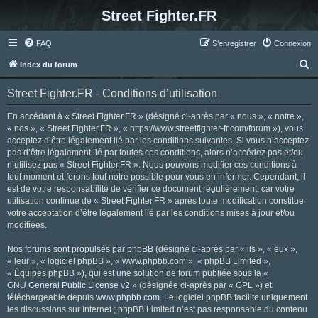
Street Fighter.FR
FAQ
S’enregistrer
Connexion
R
Index du forum
e
Street Fighter.FR - Conditions d’utilisation
c
h
En accédant à « Street Fighter.FR » (désigné ci-après par « nous », « notre »,
« nos », « Street Fighter.FR », « https://www.streetfighter-fr.com/forum »), vous
e
acceptez d’être légalement lié par les conditions suivantes. Si vous n’acceptez
r
pas d’être légalement lié par toutes ces conditions, alors n’accédez pas et/ou
n’utilisez pas « Street Fighter.FR ». Nous pouvons modifier ces conditions à
c
tout moment et ferons tout notre possible pour vous en informer. Cependant, il
h
est de votre responsabilité de vérifier ce document régulièrement, car votre
utilisation continue de « Street Fighter.FR » après toute modification constitue
e
votre acceptation d’être légalement lié par les conditions mises à jour et/ou
r
modifiées.
Nos forums sont propulsés par phpBB (désigné ci-après par « ils », « eux »,
« leur », « logiciel phpBB », « www.phpbb.com », « phpBB Limited »,
« Équipes phpBB »), qui est une solution de forum publiée sous la «
GNU General Public License v2
» (désignée ci-après par « GPL ») et
téléchargeable depuis
www.phpbb.com
. Le logiciel phpBB facilite uniquement
les discussions sur Internet ; phpBB Limited n’est pas responsable du contenu