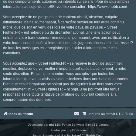
ou des comportements autorisés ou interdits sur ce site. Pour de plus amples
informations au sujet de phpBB, veuillez consulter :
https://www.phpbb.com/
.
Vous acceptez de ne pas publier de contenu abusif, obscène, vulgaire,
diffamatoire, haineux, menaçant, à caractère sexuel ou tout autre contenu
illicite, que ce soit en vertu des lois de votre pays, du pays où « Street
Fighter.FR » est hébergé ou du droit international. Une telle action peut
entraîner votre bannissement immédiat et permanent, avec une notification à
votre fournisseur d’accès à Internet si nous le jugeons nécessaire. L’adresse IP
de tous les messages est enregistrée pour aider à faire respecter ces
conditions.
Vous acceptez que « Street Fighter.FR » se réserve le droit de supprimer,
modifier, déplacer ou verrouiller n’importe quel sujet à tout moment, à notre
seule discrétion. En tant que membre, vous acceptez que toutes les
informations que vous saisissez soient stockées dans une base de données.
Bien que ces informations ne soient pas divulguées à un tiers sans votre
consentement, ni « Street Fighter.FR » ni phpBB ne pourront être tenus
responsables de toute tentative de piratage qui pourrait conduire à la
compromission des données.
Index du forum
Heures au format
UTC+02:00
Développé par
phpBB
® Forum Software © phpBB Limited
Traduit par
phpBB-fr.com
Breizh Shoutbox v1.8.4
By Sylver35 - Breizh Code