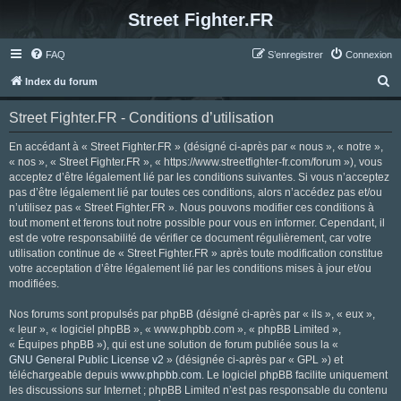
Street Fighter.FR
FAQ
S’enregistrer
Connexion
R
Index du forum
e
Street Fighter.FR - Conditions d’utilisation
c
h
En accédant à « Street Fighter.FR » (désigné ci-après par « nous », « notre »,
« nos », « Street Fighter.FR », « https://www.streetfighter-fr.com/forum »), vous
e
acceptez d’être légalement lié par les conditions suivantes. Si vous n’acceptez
r
pas d’être légalement lié par toutes ces conditions, alors n’accédez pas et/ou
n’utilisez pas « Street Fighter.FR ». Nous pouvons modifier ces conditions à
c
tout moment et ferons tout notre possible pour vous en informer. Cependant, il
h
est de votre responsabilité de vérifier ce document régulièrement, car votre
utilisation continue de « Street Fighter.FR » après toute modification constitue
e
votre acceptation d’être légalement lié par les conditions mises à jour et/ou
r
modifiées.
Nos forums sont propulsés par phpBB (désigné ci-après par « ils », « eux »,
« leur », « logiciel phpBB », « www.phpbb.com », « phpBB Limited »,
« Équipes phpBB »), qui est une solution de forum publiée sous la «
GNU General Public License v2
» (désignée ci-après par « GPL ») et
téléchargeable depuis
www.phpbb.com
. Le logiciel phpBB facilite uniquement
les discussions sur Internet ; phpBB Limited n’est pas responsable du contenu