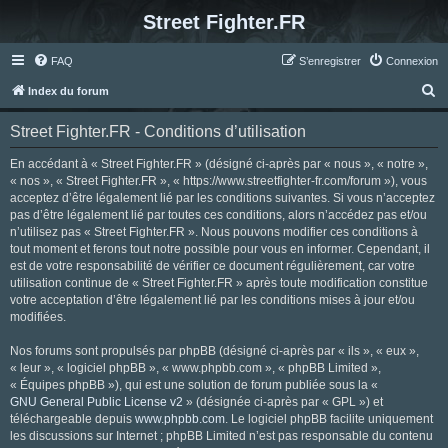
Street Fighter.FR
FAQ
S’enregistrer
Connexion
R
Index du forum
e
Street Fighter.FR - Conditions d’utilisation
c
h
En accédant à « Street Fighter.FR » (désigné ci-après par « nous », « notre »,
« nos », « Street Fighter.FR », « https://www.streetfighter-fr.com/forum »), vous
e
acceptez d’être légalement lié par les conditions suivantes. Si vous n’acceptez
r
pas d’être légalement lié par toutes ces conditions, alors n’accédez pas et/ou
n’utilisez pas « Street Fighter.FR ». Nous pouvons modifier ces conditions à
c
tout moment et ferons tout notre possible pour vous en informer. Cependant, il
h
est de votre responsabilité de vérifier ce document régulièrement, car votre
utilisation continue de « Street Fighter.FR » après toute modification constitue
e
votre acceptation d’être légalement lié par les conditions mises à jour et/ou
r
modifiées.
Nos forums sont propulsés par phpBB (désigné ci-après par « ils », « eux »,
« leur », « logiciel phpBB », « www.phpbb.com », « phpBB Limited »,
« Équipes phpBB »), qui est une solution de forum publiée sous la «
GNU General Public License v2
» (désignée ci-après par « GPL ») et
téléchargeable depuis
www.phpbb.com
. Le logiciel phpBB facilite uniquement
les discussions sur Internet ; phpBB Limited n’est pas responsable du contenu