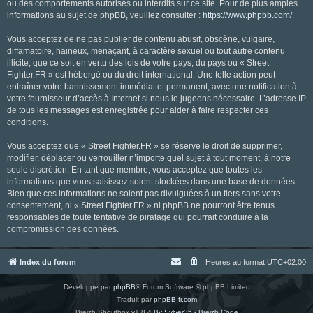
ou des comportements autorisés ou interdits sur ce site. Pour de plus amples
informations au sujet de phpBB, veuillez consulter :
https://www.phpbb.com/
.
Vous acceptez de ne pas publier de contenu abusif, obscène, vulgaire,
diffamatoire, haineux, menaçant, à caractère sexuel ou tout autre contenu
illicite, que ce soit en vertu des lois de votre pays, du pays où « Street
Fighter.FR » est hébergé ou du droit international. Une telle action peut
entraîner votre bannissement immédiat et permanent, avec une notification à
votre fournisseur d’accès à Internet si nous le jugeons nécessaire. L’adresse IP
de tous les messages est enregistrée pour aider à faire respecter ces
conditions.
Vous acceptez que « Street Fighter.FR » se réserve le droit de supprimer,
modifier, déplacer ou verrouiller n’importe quel sujet à tout moment, à notre
seule discrétion. En tant que membre, vous acceptez que toutes les
informations que vous saisissez soient stockées dans une base de données.
Bien que ces informations ne soient pas divulguées à un tiers sans votre
consentement, ni « Street Fighter.FR » ni phpBB ne pourront être tenus
responsables de toute tentative de piratage qui pourrait conduire à la
compromission des données.
Index du forum
Heures au format
UTC+02:00
Développé par
phpBB
® Forum Software © phpBB Limited
Traduit par
phpBB-fr.com
Breizh Shoutbox v1.8.4
By Sylver35 - Breizh Code