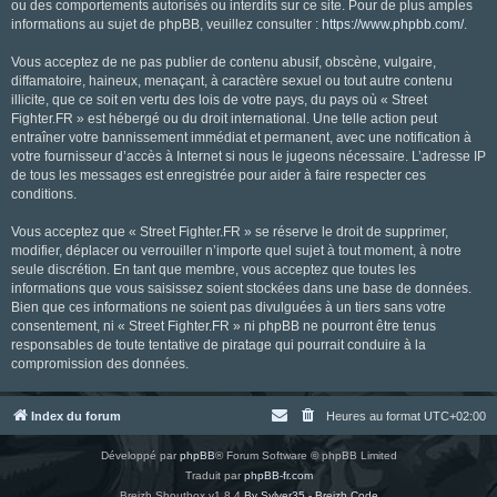
ou des comportements autorisés ou interdits sur ce site. Pour de plus amples
informations au sujet de phpBB, veuillez consulter :
https://www.phpbb.com/
.
Vous acceptez de ne pas publier de contenu abusif, obscène, vulgaire,
diffamatoire, haineux, menaçant, à caractère sexuel ou tout autre contenu
illicite, que ce soit en vertu des lois de votre pays, du pays où « Street
Fighter.FR » est hébergé ou du droit international. Une telle action peut
entraîner votre bannissement immédiat et permanent, avec une notification à
votre fournisseur d’accès à Internet si nous le jugeons nécessaire. L’adresse IP
de tous les messages est enregistrée pour aider à faire respecter ces
conditions.
Vous acceptez que « Street Fighter.FR » se réserve le droit de supprimer,
modifier, déplacer ou verrouiller n’importe quel sujet à tout moment, à notre
seule discrétion. En tant que membre, vous acceptez que toutes les
informations que vous saisissez soient stockées dans une base de données.
Bien que ces informations ne soient pas divulguées à un tiers sans votre
consentement, ni « Street Fighter.FR » ni phpBB ne pourront être tenus
responsables de toute tentative de piratage qui pourrait conduire à la
compromission des données.
Index du forum
Heures au format
UTC+02:00
Développé par
phpBB
® Forum Software © phpBB Limited
Traduit par
phpBB-fr.com
Breizh Shoutbox v1.8.4
By Sylver35 - Breizh Code