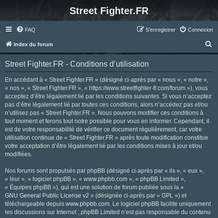
Street Fighter.FR
FAQ
S’enregistrer
Connexion
R
Index du forum
e
Street Fighter.FR - Conditions d’utilisation
c
h
En accédant à « Street Fighter.FR » (désigné ci-après par « nous », « notre »,
« nos », « Street Fighter.FR », « https://www.streetfighter-fr.com/forum »), vous
e
acceptez d’être légalement lié par les conditions suivantes. Si vous n’acceptez
r
pas d’être légalement lié par toutes ces conditions, alors n’accédez pas et/ou
n’utilisez pas « Street Fighter.FR ». Nous pouvons modifier ces conditions à
c
tout moment et ferons tout notre possible pour vous en informer. Cependant, il
h
est de votre responsabilité de vérifier ce document régulièrement, car votre
utilisation continue de « Street Fighter.FR » après toute modification constitue
e
votre acceptation d’être légalement lié par les conditions mises à jour et/ou
r
modifiées.
Nos forums sont propulsés par phpBB (désigné ci-après par « ils », « eux »,
« leur », « logiciel phpBB », « www.phpbb.com », « phpBB Limited »,
« Équipes phpBB »), qui est une solution de forum publiée sous la «
GNU General Public License v2
» (désignée ci-après par « GPL ») et
téléchargeable depuis
www.phpbb.com
. Le logiciel phpBB facilite uniquement
les discussions sur Internet ; phpBB Limited n’est pas responsable du contenu