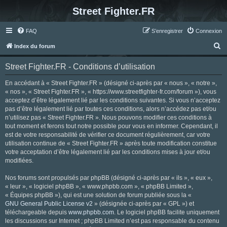
Street Fighter.FR
FAQ
S’enregistrer
Connexion
R
Index du forum
e
Street Fighter.FR - Conditions d’utilisation
c
h
En accédant à « Street Fighter.FR » (désigné ci-après par « nous », « notre »,
« nos », « Street Fighter.FR », « https://www.streetfighter-fr.com/forum »), vous
e
acceptez d’être légalement lié par les conditions suivantes. Si vous n’acceptez
r
pas d’être légalement lié par toutes ces conditions, alors n’accédez pas et/ou
n’utilisez pas « Street Fighter.FR ». Nous pouvons modifier ces conditions à
c
tout moment et ferons tout notre possible pour vous en informer. Cependant, il
h
est de votre responsabilité de vérifier ce document régulièrement, car votre
utilisation continue de « Street Fighter.FR » après toute modification constitue
e
votre acceptation d’être légalement lié par les conditions mises à jour et/ou
r
modifiées.
Nos forums sont propulsés par phpBB (désigné ci-après par « ils », « eux »,
« leur », « logiciel phpBB », « www.phpbb.com », « phpBB Limited »,
« Équipes phpBB »), qui est une solution de forum publiée sous la «
GNU General Public License v2
» (désignée ci-après par « GPL ») et
téléchargeable depuis
www.phpbb.com
. Le logiciel phpBB facilite uniquement
les discussions sur Internet ; phpBB Limited n’est pas responsable du contenu