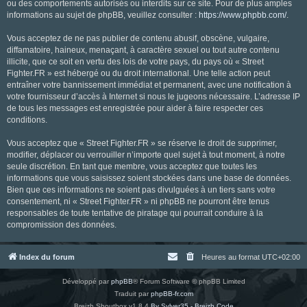
ou des comportements autorisés ou interdits sur ce site. Pour de plus amples
informations au sujet de phpBB, veuillez consulter :
https://www.phpbb.com/
.
Vous acceptez de ne pas publier de contenu abusif, obscène, vulgaire,
diffamatoire, haineux, menaçant, à caractère sexuel ou tout autre contenu
illicite, que ce soit en vertu des lois de votre pays, du pays où « Street
Fighter.FR » est hébergé ou du droit international. Une telle action peut
entraîner votre bannissement immédiat et permanent, avec une notification à
votre fournisseur d’accès à Internet si nous le jugeons nécessaire. L’adresse IP
de tous les messages est enregistrée pour aider à faire respecter ces
conditions.
Vous acceptez que « Street Fighter.FR » se réserve le droit de supprimer,
modifier, déplacer ou verrouiller n’importe quel sujet à tout moment, à notre
seule discrétion. En tant que membre, vous acceptez que toutes les
informations que vous saisissez soient stockées dans une base de données.
Bien que ces informations ne soient pas divulguées à un tiers sans votre
consentement, ni « Street Fighter.FR » ni phpBB ne pourront être tenus
responsables de toute tentative de piratage qui pourrait conduire à la
compromission des données.
Index du forum
Heures au format
UTC+02:00
Développé par
phpBB
® Forum Software © phpBB Limited
Traduit par
phpBB-fr.com
Breizh Shoutbox v1.8.4
By Sylver35 - Breizh Code