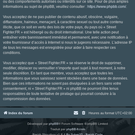
ou des comportements autorisés ou interdits sur ce site. Pour de plus amples
informations au sujet de phpBB, veuillez consulter :
https://www.phpbb.com/
.
Vous acceptez de ne pas publier de contenu abusif, obscène, vulgaire,
diffamatoire, haineux, menaçant, à caractère sexuel ou tout autre contenu
illicite, que ce soit en vertu des lois de votre pays, du pays où « Street
Fighter.FR » est hébergé ou du droit international. Une telle action peut
entraîner votre bannissement immédiat et permanent, avec une notification à
votre fournisseur d’accès à Internet si nous le jugeons nécessaire. L’adresse IP
de tous les messages est enregistrée pour aider à faire respecter ces
conditions.
Vous acceptez que « Street Fighter.FR » se réserve le droit de supprimer,
modifier, déplacer ou verrouiller n’importe quel sujet à tout moment, à notre
seule discrétion. En tant que membre, vous acceptez que toutes les
informations que vous saisissez soient stockées dans une base de données.
Bien que ces informations ne soient pas divulguées à un tiers sans votre
consentement, ni « Street Fighter.FR » ni phpBB ne pourront être tenus
responsables de toute tentative de piratage qui pourrait conduire à la
compromission des données.
Index du forum
Heures au format
UTC+02:00
Développé par
phpBB
® Forum Software © phpBB Limited
Traduit par
phpBB-fr.com
Breizh Shoutbox v1.8.4
By Sylver35 - Breizh Code