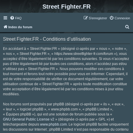
Street Fighter.FR
FAQ
S’enregistrer
Connexion
R
Index du forum
e
Street Fighter.FR - Conditions d’utilisation
c
h
En accédant à « Street Fighter.FR » (désigné ci-après par « nous », « notre »,
« nos », « Street Fighter.FR », « https://www.streetfighter-fr.com/forum »), vous
e
acceptez d’être légalement lié par les conditions suivantes. Si vous n’acceptez
r
pas d’être légalement lié par toutes ces conditions, alors n’accédez pas et/ou
n’utilisez pas « Street Fighter.FR ». Nous pouvons modifier ces conditions à
c
tout moment et ferons tout notre possible pour vous en informer. Cependant, il
h
est de votre responsabilité de vérifier ce document régulièrement, car votre
utilisation continue de « Street Fighter.FR » après toute modification constitue
e
votre acceptation d’être légalement lié par les conditions mises à jour et/ou
r
modifiées.
Nos forums sont propulsés par phpBB (désigné ci-après par « ils », « eux »,
« leur », « logiciel phpBB », « www.phpbb.com », « phpBB Limited »,
« Équipes phpBB »), qui est une solution de forum publiée sous la «
GNU General Public License v2
» (désignée ci-après par « GPL ») et
téléchargeable depuis
www.phpbb.com
. Le logiciel phpBB facilite uniquement
les discussions sur Internet ; phpBB Limited n’est pas responsable du contenu