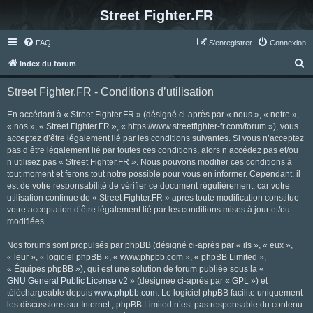
Street Fighter.FR
FAQ
S’enregistrer
Connexion
R
Index du forum
e
Street Fighter.FR - Conditions d’utilisation
c
h
En accédant à « Street Fighter.FR » (désigné ci-après par « nous », « notre »,
« nos », « Street Fighter.FR », « https://www.streetfighter-fr.com/forum »), vous
e
acceptez d’être légalement lié par les conditions suivantes. Si vous n’acceptez
r
pas d’être légalement lié par toutes ces conditions, alors n’accédez pas et/ou
n’utilisez pas « Street Fighter.FR ». Nous pouvons modifier ces conditions à
c
tout moment et ferons tout notre possible pour vous en informer. Cependant, il
h
est de votre responsabilité de vérifier ce document régulièrement, car votre
utilisation continue de « Street Fighter.FR » après toute modification constitue
e
votre acceptation d’être légalement lié par les conditions mises à jour et/ou
r
modifiées.
Nos forums sont propulsés par phpBB (désigné ci-après par « ils », « eux »,
« leur », « logiciel phpBB », « www.phpbb.com », « phpBB Limited »,
« Équipes phpBB »), qui est une solution de forum publiée sous la «
GNU General Public License v2
» (désignée ci-après par « GPL ») et
téléchargeable depuis
www.phpbb.com
. Le logiciel phpBB facilite uniquement
les discussions sur Internet ; phpBB Limited n’est pas responsable du contenu