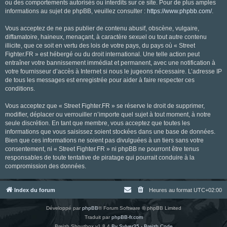
ou des comportements autorisés ou interdits sur ce site. Pour de plus amples
informations au sujet de phpBB, veuillez consulter :
https://www.phpbb.com/
.
Vous acceptez de ne pas publier de contenu abusif, obscène, vulgaire,
diffamatoire, haineux, menaçant, à caractère sexuel ou tout autre contenu
illicite, que ce soit en vertu des lois de votre pays, du pays où « Street
Fighter.FR » est hébergé ou du droit international. Une telle action peut
entraîner votre bannissement immédiat et permanent, avec une notification à
votre fournisseur d’accès à Internet si nous le jugeons nécessaire. L’adresse IP
de tous les messages est enregistrée pour aider à faire respecter ces
conditions.
Vous acceptez que « Street Fighter.FR » se réserve le droit de supprimer,
modifier, déplacer ou verrouiller n’importe quel sujet à tout moment, à notre
seule discrétion. En tant que membre, vous acceptez que toutes les
informations que vous saisissez soient stockées dans une base de données.
Bien que ces informations ne soient pas divulguées à un tiers sans votre
consentement, ni « Street Fighter.FR » ni phpBB ne pourront être tenus
responsables de toute tentative de piratage qui pourrait conduire à la
compromission des données.
Index du forum
Heures au format
UTC+02:00
Développé par
phpBB
® Forum Software © phpBB Limited
Traduit par
phpBB-fr.com
Breizh Shoutbox v1.8.4
By Sylver35 - Breizh Code