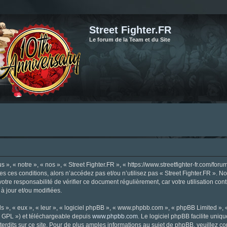
Street Fighter.FR
Le forum de la Team et du Site
», « notre », « nos », « Street Fighter.FR », « https://www.streetfighter-fr.com/foru
tes ces conditions, alors n’accédez pas et/ou n’utilisez pas « Street Fighter.FR ». 
votre responsabilité de vérifier ce document régulièrement, car votre utilisation con
 à jour et/ou modifiées.
s », « eux », « leur », « logiciel phpBB », « www.phpbb.com », « phpBB Limited »,
« GPL ») et téléchargeable depuis
www.phpbb.com
. Le logiciel phpBB facilite uniq
dits sur ce site. Pour de plus amples informations au sujet de phpBB, veuillez co