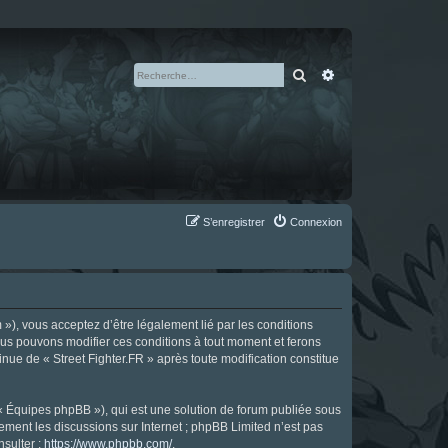
Rechercher
Recherche avan
S’enregistrer
Connexion
m »), vous acceptez d’être légalement lié par les conditions
Nous pouvons modifier ces conditions à tout moment et ferons
tinue de « Street Fighter.FR » après toute modification constitue
 « Équipes phpBB »), qui est une solution de forum publiée sous
uement les discussions sur Internet ; phpBB Limited n’est pas
nsulter :
https://www.phpbb.com/
.