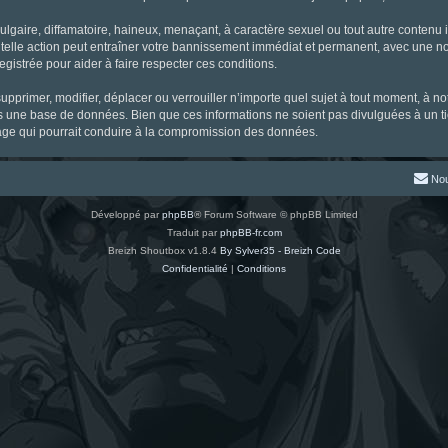
gaire, diffamatoire, haineux, menaçant, à caractère sexuel ou tout autre contenu ill
 telle action peut entraîner votre bannissement immédiat et permanent, avec une noti
gistrée pour aider à faire respecter ces conditions.
supprimer, modifier, déplacer ou verrouiller n’importe quel sujet à tout moment, à 
s une base de données. Bien que ces informations ne soient pas divulguées à un ti
tage qui pourrait conduire à la compromission des données.
Nou
Développé par
phpBB
® Forum Software © phpBB Limited
Traduit par
phpBB-fr.com
Breizh Shoutbox v1.8.4
By Sylver35 - Breizh Code
Confidentialité
|
Conditions