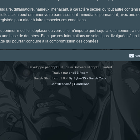
gaire, diffamatoire, haineux, menaçant, à caractère sexuel ou tout autre contenu ill
 telle action peut entraîner votre bannissement immédiat et permanent, avec une noti
gistrée pour aider à faire respecter ces conditions.
supprimer, modifier, déplacer ou verrouiller n’importe quel sujet à tout moment, à 
s une base de données. Bien que ces informations ne soient pas divulguées à un ti
tage qui pourrait conduire à la compromission des données.
Nou
Développé par
phpBB
® Forum Software © phpBB Limited
Traduit par
phpBB-fr.com
Breizh Shoutbox v1.8.4
By Sylver35 - Breizh Code
Confidentialité
|
Conditions