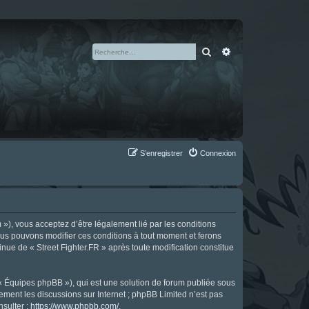
Rechercher
Recherche avan
S’enregistrer
Connexion
m »), vous acceptez d’être légalement lié par les conditions
Nous pouvons modifier ces conditions à tout moment et ferons
tinue de « Street Fighter.FR » après toute modification constitue
 « Équipes phpBB »), qui est une solution de forum publiée sous
uement les discussions sur Internet ; phpBB Limited n’est pas
nsulter :
https://www.phpbb.com/
.