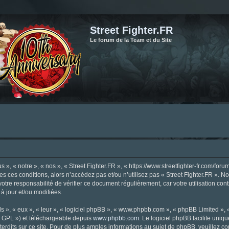
Street Fighter.FR
Le forum de la Team et du Site
», « notre », « nos », « Street Fighter.FR », « https://www.streetfighter-fr.com/foru
tes ces conditions, alors n’accédez pas et/ou n’utilisez pas « Street Fighter.FR ». 
votre responsabilité de vérifier ce document régulièrement, car votre utilisation con
 à jour et/ou modifiées.
s », « eux », « leur », « logiciel phpBB », « www.phpbb.com », « phpBB Limited »,
« GPL ») et téléchargeable depuis
www.phpbb.com
. Le logiciel phpBB facilite uniq
dits sur ce site. Pour de plus amples informations au sujet de phpBB, veuillez co