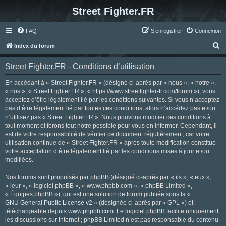
Street Fighter.FR
FAQ
S’enregistrer
Connexion
R
Index du forum
e
Street Fighter.FR - Conditions d’utilisation
c
h
En accédant à « Street Fighter.FR » (désigné ci-après par « nous », « notre »,
« nos », « Street Fighter.FR », « https://www.streetfighter-fr.com/forum »), vous
e
acceptez d’être légalement lié par les conditions suivantes. Si vous n’acceptez
r
pas d’être légalement lié par toutes ces conditions, alors n’accédez pas et/ou
n’utilisez pas « Street Fighter.FR ». Nous pouvons modifier ces conditions à
c
tout moment et ferons tout notre possible pour vous en informer. Cependant, il
h
est de votre responsabilité de vérifier ce document régulièrement, car votre
utilisation continue de « Street Fighter.FR » après toute modification constitue
e
votre acceptation d’être légalement lié par les conditions mises à jour et/ou
r
modifiées.
Nos forums sont propulsés par phpBB (désigné ci-après par « ils », « eux »,
« leur », « logiciel phpBB », « www.phpbb.com », « phpBB Limited »,
« Équipes phpBB »), qui est une solution de forum publiée sous la «
GNU General Public License v2
» (désignée ci-après par « GPL ») et
téléchargeable depuis
www.phpbb.com
. Le logiciel phpBB facilite uniquement
les discussions sur Internet ; phpBB Limited n’est pas responsable du contenu