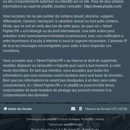
ou des comportements autorisés ou interdits sur ce site. Pour de plus amples
informations au sujet de phpBB, veuillez consulter :
https://www.phpbb.com/
.
Vous acceptez de ne pas publier de contenu abusif, obscène, vulgaire,
diffamatoire, haineux, menaçant, à caractère sexuel ou tout autre contenu
illicite, que ce soit en vertu des lois de votre pays, du pays où « Street
Fighter.FR » est hébergé ou du droit international. Une telle action peut
entraîner votre bannissement immédiat et permanent, avec une notification à
votre fournisseur d’accès à Internet si nous le jugeons nécessaire. L’adresse IP
de tous les messages est enregistrée pour aider à faire respecter ces
conditions.
Vous acceptez que « Street Fighter.FR » se réserve le droit de supprimer,
modifier, déplacer ou verrouiller n’importe quel sujet à tout moment, à notre
seule discrétion. En tant que membre, vous acceptez que toutes les
informations que vous saisissez soient stockées dans une base de données.
Bien que ces informations ne soient pas divulguées à un tiers sans votre
consentement, ni « Street Fighter.FR » ni phpBB ne pourront être tenus
responsables de toute tentative de piratage qui pourrait conduire à la
compromission des données.
Index du forum
Heures au format
UTC+02:00
Développé par
phpBB
® Forum Software © phpBB Limited
Traduit par
phpBB-fr.com
Breizh Shoutbox v1.8.4
By Sylver35 - Breizh Code