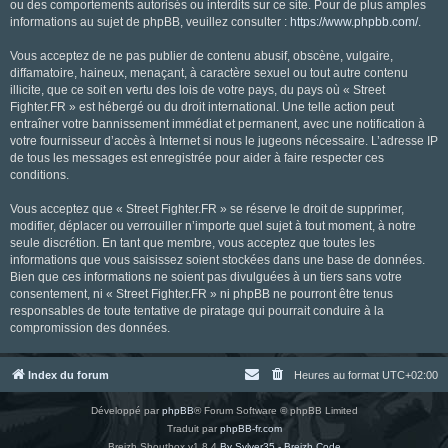
ou des comportements autorisés ou interdits sur ce site. Pour de plus amples
informations au sujet de phpBB, veuillez consulter :
https://www.phpbb.com/
.
Vous acceptez de ne pas publier de contenu abusif, obscène, vulgaire,
diffamatoire, haineux, menaçant, à caractère sexuel ou tout autre contenu
illicite, que ce soit en vertu des lois de votre pays, du pays où « Street
Fighter.FR » est hébergé ou du droit international. Une telle action peut
entraîner votre bannissement immédiat et permanent, avec une notification à
votre fournisseur d’accès à Internet si nous le jugeons nécessaire. L’adresse IP
de tous les messages est enregistrée pour aider à faire respecter ces
conditions.
Vous acceptez que « Street Fighter.FR » se réserve le droit de supprimer,
modifier, déplacer ou verrouiller n’importe quel sujet à tout moment, à notre
seule discrétion. En tant que membre, vous acceptez que toutes les
informations que vous saisissez soient stockées dans une base de données.
Bien que ces informations ne soient pas divulguées à un tiers sans votre
consentement, ni « Street Fighter.FR » ni phpBB ne pourront être tenus
responsables de toute tentative de piratage qui pourrait conduire à la
compromission des données.
Index du forum
Heures au format
UTC+02:00
Développé par
phpBB
® Forum Software © phpBB Limited
Traduit par
phpBB-fr.com
Breizh Shoutbox v1.8.4
By Sylver35 - Breizh Code