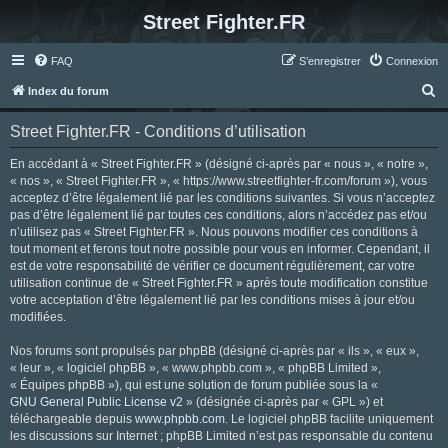
Street Fighter.FR
FAQ
S’enregistrer
Connexion
R
Index du forum
e
Street Fighter.FR - Conditions d’utilisation
c
h
En accédant à « Street Fighter.FR » (désigné ci-après par « nous », « notre »,
« nos », « Street Fighter.FR », « https://www.streetfighter-fr.com/forum »), vous
e
acceptez d’être légalement lié par les conditions suivantes. Si vous n’acceptez
r
pas d’être légalement lié par toutes ces conditions, alors n’accédez pas et/ou
n’utilisez pas « Street Fighter.FR ». Nous pouvons modifier ces conditions à
c
tout moment et ferons tout notre possible pour vous en informer. Cependant, il
h
est de votre responsabilité de vérifier ce document régulièrement, car votre
utilisation continue de « Street Fighter.FR » après toute modification constitue
e
votre acceptation d’être légalement lié par les conditions mises à jour et/ou
r
modifiées.
Nos forums sont propulsés par phpBB (désigné ci-après par « ils », « eux »,
« leur », « logiciel phpBB », « www.phpbb.com », « phpBB Limited »,
« Équipes phpBB »), qui est une solution de forum publiée sous la «
GNU General Public License v2
» (désignée ci-après par « GPL ») et
téléchargeable depuis
www.phpbb.com
. Le logiciel phpBB facilite uniquement
les discussions sur Internet ; phpBB Limited n’est pas responsable du contenu