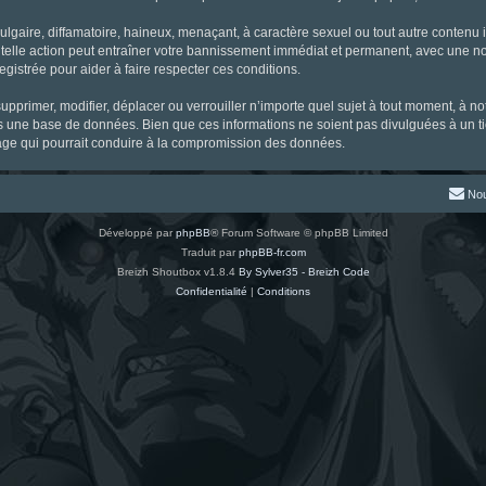
gaire, diffamatoire, haineux, menaçant, à caractère sexuel ou tout autre contenu ill
 telle action peut entraîner votre bannissement immédiat et permanent, avec une noti
gistrée pour aider à faire respecter ces conditions.
supprimer, modifier, déplacer ou verrouiller n’importe quel sujet à tout moment, à 
s une base de données. Bien que ces informations ne soient pas divulguées à un ti
tage qui pourrait conduire à la compromission des données.
Nou
Développé par
phpBB
® Forum Software © phpBB Limited
Traduit par
phpBB-fr.com
Breizh Shoutbox v1.8.4
By Sylver35 - Breizh Code
Confidentialité
|
Conditions