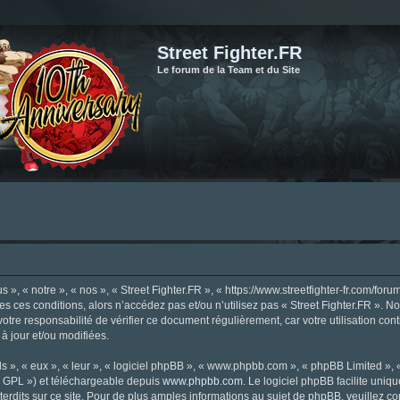
Street Fighter.FR
Le forum de la Team et du Site
», « notre », « nos », « Street Fighter.FR », « https://www.streetfighter-fr.com/foru
tes ces conditions, alors n’accédez pas et/ou n’utilisez pas « Street Fighter.FR ». 
votre responsabilité de vérifier ce document régulièrement, car votre utilisation con
 à jour et/ou modifiées.
s », « eux », « leur », « logiciel phpBB », « www.phpbb.com », « phpBB Limited »,
« GPL ») et téléchargeable depuis
www.phpbb.com
. Le logiciel phpBB facilite uniq
dits sur ce site. Pour de plus amples informations au sujet de phpBB, veuillez co