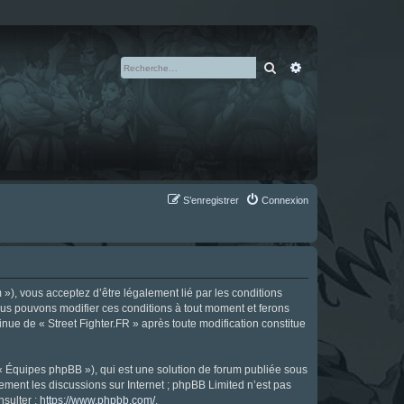
Rechercher
Recherche avan
S’enregistrer
Connexion
m »), vous acceptez d’être légalement lié par les conditions
Nous pouvons modifier ces conditions à tout moment et ferons
tinue de « Street Fighter.FR » après toute modification constitue
 « Équipes phpBB »), qui est une solution de forum publiée sous
uement les discussions sur Internet ; phpBB Limited n’est pas
nsulter :
https://www.phpbb.com/
.