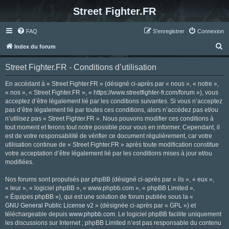
Street Fighter.FR
FAQ
S’enregistrer
Connexion
R
Index du forum
e
Street Fighter.FR - Conditions d’utilisation
c
h
En accédant à « Street Fighter.FR » (désigné ci-après par « nous », « notre »,
« nos », « Street Fighter.FR », « https://www.streetfighter-fr.com/forum »), vous
e
acceptez d’être légalement lié par les conditions suivantes. Si vous n’acceptez
r
pas d’être légalement lié par toutes ces conditions, alors n’accédez pas et/ou
n’utilisez pas « Street Fighter.FR ». Nous pouvons modifier ces conditions à
c
tout moment et ferons tout notre possible pour vous en informer. Cependant, il
h
est de votre responsabilité de vérifier ce document régulièrement, car votre
utilisation continue de « Street Fighter.FR » après toute modification constitue
e
votre acceptation d’être légalement lié par les conditions mises à jour et/ou
r
modifiées.
Nos forums sont propulsés par phpBB (désigné ci-après par « ils », « eux »,
« leur », « logiciel phpBB », « www.phpbb.com », « phpBB Limited »,
« Équipes phpBB »), qui est une solution de forum publiée sous la «
GNU General Public License v2
» (désignée ci-après par « GPL ») et
téléchargeable depuis
www.phpbb.com
. Le logiciel phpBB facilite uniquement
les discussions sur Internet ; phpBB Limited n’est pas responsable du contenu