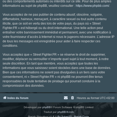
ou des comportements autorisés ou interdits sur ce site. Pour de plus amples
informations au sujet de phpBB, veuillez consulter :
https://www.phpbb.com/
.
Vous acceptez de ne pas publier de contenu abusif, obscène, vulgaire,
diffamatoire, haineux, menaçant, à caractère sexuel ou tout autre contenu
illicite, que ce soit en vertu des lois de votre pays, du pays où « Street
Fighter.FR » est hébergé ou du droit international. Une telle action peut
entraîner votre bannissement immédiat et permanent, avec une notification à
votre fournisseur d’accès à Internet si nous le jugeons nécessaire. L’adresse IP
de tous les messages est enregistrée pour aider à faire respecter ces
conditions.
Vous acceptez que « Street Fighter.FR » se réserve le droit de supprimer,
modifier, déplacer ou verrouiller n’importe quel sujet à tout moment, à notre
seule discrétion. En tant que membre, vous acceptez que toutes les
informations que vous saisissez soient stockées dans une base de données.
Bien que ces informations ne soient pas divulguées à un tiers sans votre
consentement, ni « Street Fighter.FR » ni phpBB ne pourront être tenus
responsables de toute tentative de piratage qui pourrait conduire à la
compromission des données.
Index du forum
Heures au format
UTC+02:00
Développé par
phpBB
® Forum Software © phpBB Limited
Traduit par
phpBB-fr.com
Breizh Shoutbox v1.8.4
By Sylver35 - Breizh Code