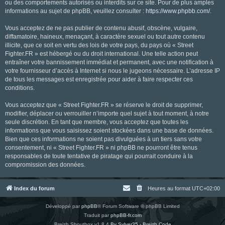
ou des comportements autorisés ou interdits sur ce site. Pour de plus amples
informations au sujet de phpBB, veuillez consulter :
https://www.phpbb.com/
.
Vous acceptez de ne pas publier de contenu abusif, obscène, vulgaire,
diffamatoire, haineux, menaçant, à caractère sexuel ou tout autre contenu
illicite, que ce soit en vertu des lois de votre pays, du pays où « Street
Fighter.FR » est hébergé ou du droit international. Une telle action peut
entraîner votre bannissement immédiat et permanent, avec une notification à
votre fournisseur d’accès à Internet si nous le jugeons nécessaire. L’adresse IP
de tous les messages est enregistrée pour aider à faire respecter ces
conditions.
Vous acceptez que « Street Fighter.FR » se réserve le droit de supprimer,
modifier, déplacer ou verrouiller n’importe quel sujet à tout moment, à notre
seule discrétion. En tant que membre, vous acceptez que toutes les
informations que vous saisissez soient stockées dans une base de données.
Bien que ces informations ne soient pas divulguées à un tiers sans votre
consentement, ni « Street Fighter.FR » ni phpBB ne pourront être tenus
responsables de toute tentative de piratage qui pourrait conduire à la
compromission des données.
Index du forum
Heures au format
UTC+02:00
Développé par
phpBB
® Forum Software © phpBB Limited
Traduit par
phpBB-fr.com
Breizh Shoutbox v1.8.4
By Sylver35 - Breizh Code