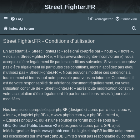
Street Fighter.FR
FAQ
S’enregistrer
Connexion
R
Index du forum
e
Street Fighter.FR - Conditions d’utilisation
c
h
En accédant à « Street Fighter.FR » (désigné ci-après par « nous », « notre »,
« nos », « Street Fighter.FR », « https://www.streetfighter-fr.com/forum »), vous
e
acceptez d’être légalement lié par les conditions suivantes. Si vous n’acceptez
r
pas d’être légalement lié par toutes ces conditions, alors n’accédez pas et/ou
n’utilisez pas « Street Fighter.FR ». Nous pouvons modifier ces conditions à
c
tout moment et ferons tout notre possible pour vous en informer. Cependant, il
h
est de votre responsabilité de vérifier ce document régulièrement, car votre
utilisation continue de « Street Fighter.FR » après toute modification constitue
e
votre acceptation d’être légalement lié par les conditions mises à jour et/ou
r
modifiées.
Nos forums sont propulsés par phpBB (désigné ci-après par « ils », « eux »,
« leur », « logiciel phpBB », « www.phpbb.com », « phpBB Limited »,
« Équipes phpBB »), qui est une solution de forum publiée sous la «
GNU General Public License v2
» (désignée ci-après par « GPL ») et
téléchargeable depuis
www.phpbb.com
. Le logiciel phpBB facilite uniquement
les discussions sur Internet ; phpBB Limited n’est pas responsable du contenu