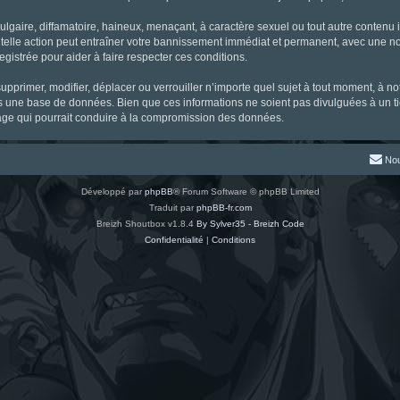
gaire, diffamatoire, haineux, menaçant, à caractère sexuel ou tout autre contenu ill
 telle action peut entraîner votre bannissement immédiat et permanent, avec une noti
gistrée pour aider à faire respecter ces conditions.
supprimer, modifier, déplacer ou verrouiller n’importe quel sujet à tout moment, à 
s une base de données. Bien que ces informations ne soient pas divulguées à un ti
tage qui pourrait conduire à la compromission des données.
Nou
Développé par
phpBB
® Forum Software © phpBB Limited
Traduit par
phpBB-fr.com
Breizh Shoutbox v1.8.4
By Sylver35 - Breizh Code
Confidentialité
|
Conditions