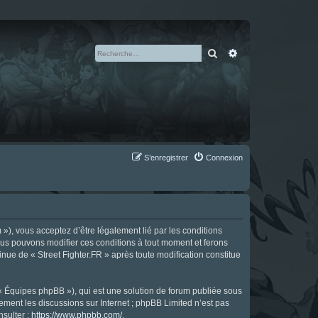
Rechercher
Recherche avan
S’enregistrer
Connexion
m »), vous acceptez d’être légalement lié par les conditions
Nous pouvons modifier ces conditions à tout moment et ferons
tinue de « Street Fighter.FR » après toute modification constitue
 « Équipes phpBB »), qui est une solution de forum publiée sous
uement les discussions sur Internet ; phpBB Limited n’est pas
nsulter :
https://www.phpbb.com/
.