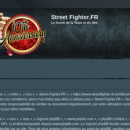
Street Fighter.FR
Le forum de la Team et du Site
», « notre », « nos », « Street Fighter.FR », « https://www.streetfighter-fr.com/foru
tes ces conditions, alors n’accédez pas et/ou n’utilisez pas « Street Fighter.FR ». 
votre responsabilité de vérifier ce document régulièrement, car votre utilisation con
 à jour et/ou modifiées.
s », « eux », « leur », « logiciel phpBB », « www.phpbb.com », « phpBB Limited »,
« GPL ») et téléchargeable depuis
www.phpbb.com
. Le logiciel phpBB facilite uniq
dits sur ce site. Pour de plus amples informations au sujet de phpBB, veuillez co