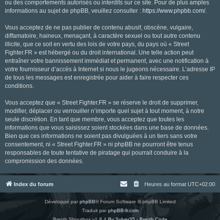
ou des comportements autorisés ou interdits sur ce site. Pour de plus amples
informations au sujet de phpBB, veuillez consulter :
https://www.phpbb.com/
.
Vous acceptez de ne pas publier de contenu abusif, obscène, vulgaire,
diffamatoire, haineux, menaçant, à caractère sexuel ou tout autre contenu
illicite, que ce soit en vertu des lois de votre pays, du pays où « Street
Fighter.FR » est hébergé ou du droit international. Une telle action peut
entraîner votre bannissement immédiat et permanent, avec une notification à
votre fournisseur d’accès à Internet si nous le jugeons nécessaire. L’adresse IP
de tous les messages est enregistrée pour aider à faire respecter ces
conditions.
Vous acceptez que « Street Fighter.FR » se réserve le droit de supprimer,
modifier, déplacer ou verrouiller n’importe quel sujet à tout moment, à notre
seule discrétion. En tant que membre, vous acceptez que toutes les
informations que vous saisissez soient stockées dans une base de données.
Bien que ces informations ne soient pas divulguées à un tiers sans votre
consentement, ni « Street Fighter.FR » ni phpBB ne pourront être tenus
responsables de toute tentative de piratage qui pourrait conduire à la
compromission des données.
Index du forum
Heures au format
UTC+02:00
Développé par
phpBB
® Forum Software © phpBB Limited
Traduit par
phpBB-fr.com
Breizh Shoutbox v1.8.4
By Sylver35 - Breizh Code