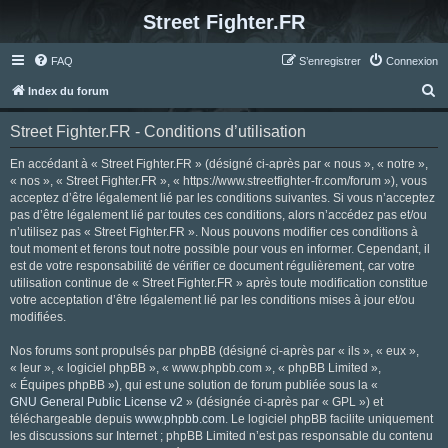
Street Fighter.FR
FAQ
S’enregistrer
Connexion
R
Index du forum
e
Street Fighter.FR - Conditions d’utilisation
c
h
En accédant à « Street Fighter.FR » (désigné ci-après par « nous », « notre »,
« nos », « Street Fighter.FR », « https://www.streetfighter-fr.com/forum »), vous
e
acceptez d’être légalement lié par les conditions suivantes. Si vous n’acceptez
r
pas d’être légalement lié par toutes ces conditions, alors n’accédez pas et/ou
n’utilisez pas « Street Fighter.FR ». Nous pouvons modifier ces conditions à
c
tout moment et ferons tout notre possible pour vous en informer. Cependant, il
h
est de votre responsabilité de vérifier ce document régulièrement, car votre
utilisation continue de « Street Fighter.FR » après toute modification constitue
e
votre acceptation d’être légalement lié par les conditions mises à jour et/ou
r
modifiées.
Nos forums sont propulsés par phpBB (désigné ci-après par « ils », « eux »,
« leur », « logiciel phpBB », « www.phpbb.com », « phpBB Limited »,
« Équipes phpBB »), qui est une solution de forum publiée sous la «
GNU General Public License v2
» (désignée ci-après par « GPL ») et
téléchargeable depuis
www.phpbb.com
. Le logiciel phpBB facilite uniquement
les discussions sur Internet ; phpBB Limited n’est pas responsable du contenu