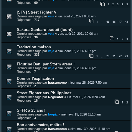
Réponses :
60
1
2
3
4
5
[SFV] Street Fighter V
Dernier message par
veja
«
lun. août 23, 2021 8:58 am
Réponses :
717
1
45
46
47
48
…
Sakura Ganbaru traduit (lourd)
Dernier message par
veja
«
ven. août 12, 2011 10:06 am
Réponses :
36
1
2
3
Traduction maison
Dernier message par
veja
«
dim. août 02, 2026 4:57 pm
Réponses :
338
1
20
21
22
23
…
Figurine Dan, par Storm arena !
Dernier message par
veja
«
dim. août 02, 2026 4:56 pm
Réponses :
7
Donnez l'explication
Dernier message par
hatsumomo
«
jeu. mai 28, 2026 7:50 am
Réponses :
2
Street Fighter aux Philippines:
Dernier message par
Regulator
«
lun. mai 11, 2026 10:03 am
Réponses :
18
1
2
SFFR a 25 ans !
Dernier message par
loopiz
«
mer. avr. 15, 2026 11:18 am
Réponses :
3
Bon anniversaire, maître !
Dernier message par
hatsumomo
«
dim. nov. 30, 2025 11:18 am