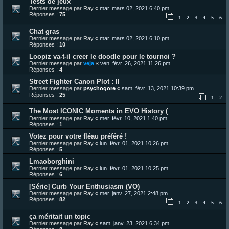
Tests de jeux
Dernier message par
Ray
«
mar. mars 02, 2021 6:40 pm
Réponses :
75
1
2
3
4
5
6
Chat gras
Dernier message par
Ray
«
mar. mars 02, 2021 6:10 pm
Réponses :
10
Loopiz va-t-il creer le doodle pour le tournoi ?
Dernier message par
veja
«
ven. févr. 26, 2021 11:26 pm
Réponses :
4
Street Fighter Canon Plot : II
Dernier message par
psychogore
«
sam. févr. 13, 2021 10:39 pm
Réponses :
25
1
2
The Most ICONIC Moments in EVO History (
Dernier message par
Ray
«
mer. févr. 10, 2021 1:40 pm
Réponses :
1
Votez pour votre fléau préféré !
Dernier message par
Ray
«
lun. févr. 01, 2021 10:26 pm
Réponses :
5
Lmaoborghini
Dernier message par
Ray
«
lun. févr. 01, 2021 10:25 pm
Réponses :
6
[Série] Curb Your Enthusiasm (VO)
Dernier message par
Ray
«
mer. janv. 27, 2021 2:48 pm
Réponses :
82
1
2
3
4
5
6
ça méritait un topic
Dernier message par
Ray
«
sam. janv. 23, 2021 6:34 pm