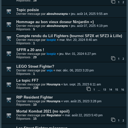
Réponses :
16
1
2
Topic poésie
Dernier message par
abouhourayra
«
jeu. août 14, 2025 9:55 am
Hommage au bon vieux doseur Ninjardin =)
Dernier message par
abouhourayra
«
jeu. août 07, 2025 4:19 pm
Réponses :
5
Compte rendu du Lil Fighters (tournoi SF2X et SFZ3 à Lille)
Dernier message par
loopiz
«
mar. févr. 20, 2024 8:40 am
Réponses :
1
SFFR a 20 ans !
Dernier message par
loopiz
«
jeu. févr. 01, 2024 6:27 pm
Réponses :
29
1
2
LEGO Street Fighter?
Dernier message par
veja
«
mer. déc. 06, 2023 3:20 pm
Réponses :
1
Le topic FF7
Dernier message par
Hourayra
«
lun. sept. 25, 2023 6:11 am
Réponses :
238
1
13
14
15
16
…
RIP Resident Fighter
Dernier message par
Hourayra
«
ven. août 25, 2023 3:28 pm
Réponses :
10
Mortal Kombat 2021 (no spoil)
Dernier message par
Regulator
«
mar. août 22, 2023 5:43 pm
Réponses :
15
1
2