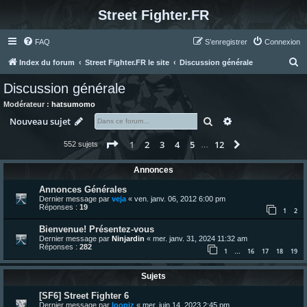
Street Fighter.FR
FAQ
S’enregistrer
Connexion
R
Index du forum
Street Fighter.FR le site
Discussion générale
e
Discussion générale
c
Modérateur :
hatsumomo
h
Rechercher
Recherche avanc
Nouveau sujet
e
Page
1
sur
12
1
2
3
4
5
12
Suivante
552 sujets
r
…
c
Annonces
h
Annonces Générales
e
Dernier message par
veja
«
ven. janv. 06, 2012 6:00 pm
Réponses :
19
r
1
2
Bienvenue! Présentez-vous
Dernier message par
Ninjardin
«
mer. janv. 31, 2024 11:32 am
Réponses :
282
1
16
17
18
19
…
Sujets
[SF6] Street Fighter 6
Dernier message par
loopiz
«
mer. juin 14, 2023 2:45 pm