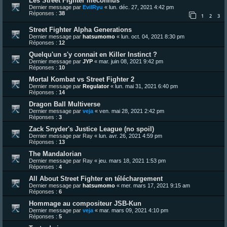
Les Street Fighter méconnus
Dernier message par
EvilRyu
«
lun. déc. 27, 2021 4:42 pm
Réponses :
38
1
2
3
Street Fighter Alpha Generations
Dernier message par
hatsumomo
«
lun. oct. 04, 2021 8:30 pm
Réponses :
12
Quelqu'un s'y connait en Killer Instinct ?
Dernier message par
JYP
«
mar. juin 08, 2021 9:42 pm
Réponses :
10
Mortal Kombat vs Street Fighter 2
Dernier message par
Regulator
«
lun. mai 31, 2021 6:40 pm
Réponses :
14
Dragon Ball Multiverse
Dernier message par
veja
«
ven. mai 28, 2021 2:42 pm
Réponses :
3
Zack Snyder's Justice League (no spoil)
Dernier message par
Ray
«
lun. avr. 26, 2021 4:59 pm
Réponses :
13
The Mandalorian
Dernier message par
Ray
«
jeu. mars 18, 2021 1:53 pm
Réponses :
4
All About Street Fighter en téléchargement
Dernier message par
hatsumomo
«
mer. mars 17, 2021 9:15 am
Réponses :
6
Hommage au compositeur JSB-Kun
Dernier message par
veja
«
mar. mars 09, 2021 4:10 pm
Réponses :
5