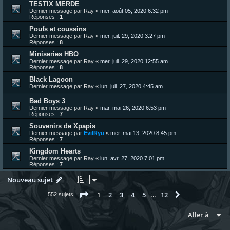
TESTIX MERDE
Dernier message par
Ray
«
mer. août 05, 2020 6:32 pm
Réponses :
1
Poufs et coussins
Dernier message par
Ray
«
mer. juil. 29, 2020 3:27 pm
Réponses :
8
Miniseries HBO
Dernier message par
Ray
«
mer. juil. 29, 2020 12:55 am
Réponses :
8
Black Lagoon
Dernier message par
Ray
«
lun. juil. 27, 2020 4:45 am
Bad Boys 3
Dernier message par
Ray
«
mar. mai 26, 2020 6:53 pm
Réponses :
7
Souvenirs de Xpapis
Dernier message par
EvilRyu
«
mer. mai 13, 2020 8:45 pm
Réponses :
7
Kingdom Hearts
Dernier message par
Ray
«
lun. avr. 27, 2020 7:01 pm
Réponses :
7
Nouveau sujet
Page
1
sur
12
1
2
3
4
5
12
Suivante
552 sujets
…
Aller à