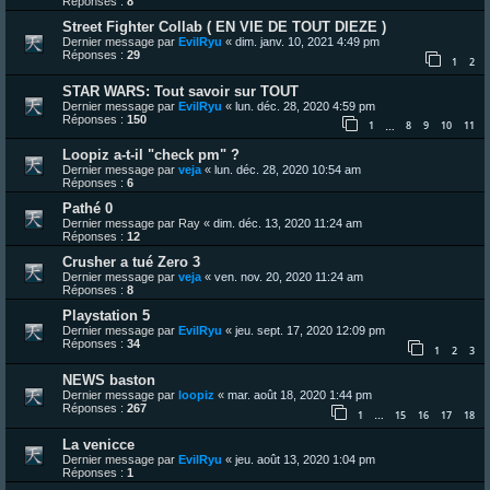
Réponses :
8
Street Fighter Collab ( EN VIE DE TOUT DIEZE )
Dernier message par
EvilRyu
«
dim. janv. 10, 2021 4:49 pm
Réponses :
29
1
2
STAR WARS: Tout savoir sur TOUT
Dernier message par
EvilRyu
«
lun. déc. 28, 2020 4:59 pm
Réponses :
150
1
8
9
10
11
…
Loopiz a-t-il "check pm" ?
Dernier message par
veja
«
lun. déc. 28, 2020 10:54 am
Réponses :
6
Pathé 0
Dernier message par
Ray
«
dim. déc. 13, 2020 11:24 am
Réponses :
12
Crusher a tué Zero 3
Dernier message par
veja
«
ven. nov. 20, 2020 11:24 am
Réponses :
8
Playstation 5
Dernier message par
EvilRyu
«
jeu. sept. 17, 2020 12:09 pm
Réponses :
34
1
2
3
NEWS baston
Dernier message par
loopiz
«
mar. août 18, 2020 1:44 pm
Réponses :
267
1
15
16
17
18
…
La venicce
Dernier message par
EvilRyu
«
jeu. août 13, 2020 1:04 pm
Réponses :
1