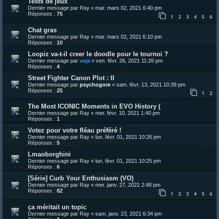
Tests de jeux
Dernier message par
Ray
«
mar. mars 02, 2021 6:40 pm
Réponses :
75
1
2
3
4
5
6
Chat gras
Dernier message par
Ray
«
mar. mars 02, 2021 6:10 pm
Réponses :
10
Loopiz va-t-il creer le doodle pour le tournoi ?
Dernier message par
veja
«
ven. févr. 26, 2021 11:26 pm
Réponses :
4
Street Fighter Canon Plot : II
Dernier message par
psychogore
«
sam. févr. 13, 2021 10:39 pm
Réponses :
25
1
2
The Most ICONIC Moments in EVO History (
Dernier message par
Ray
«
mer. févr. 10, 2021 1:40 pm
Réponses :
1
Votez pour votre fléau préféré !
Dernier message par
Ray
«
lun. févr. 01, 2021 10:26 pm
Réponses :
5
Lmaoborghini
Dernier message par
Ray
«
lun. févr. 01, 2021 10:25 pm
Réponses :
6
[Série] Curb Your Enthusiasm (VO)
Dernier message par
Ray
«
mer. janv. 27, 2021 2:48 pm
Réponses :
82
1
2
3
4
5
6
ça méritait un topic
Dernier message par
Ray
«
sam. janv. 23, 2021 6:34 pm