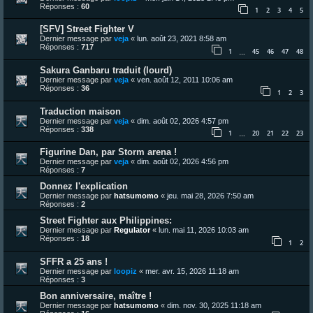
Réponses :
60
1
2
3
4
5
[SFV] Street Fighter V
Dernier message par
veja
«
lun. août 23, 2021 8:58 am
Réponses :
717
1
45
46
47
48
…
Sakura Ganbaru traduit (lourd)
Dernier message par
veja
«
ven. août 12, 2011 10:06 am
Réponses :
36
1
2
3
Traduction maison
Dernier message par
veja
«
dim. août 02, 2026 4:57 pm
Réponses :
338
1
20
21
22
23
…
Figurine Dan, par Storm arena !
Dernier message par
veja
«
dim. août 02, 2026 4:56 pm
Réponses :
7
Donnez l'explication
Dernier message par
hatsumomo
«
jeu. mai 28, 2026 7:50 am
Réponses :
2
Street Fighter aux Philippines:
Dernier message par
Regulator
«
lun. mai 11, 2026 10:03 am
Réponses :
18
1
2
SFFR a 25 ans !
Dernier message par
loopiz
«
mer. avr. 15, 2026 11:18 am
Réponses :
3
Bon anniversaire, maître !
Dernier message par
hatsumomo
«
dim. nov. 30, 2025 11:18 am