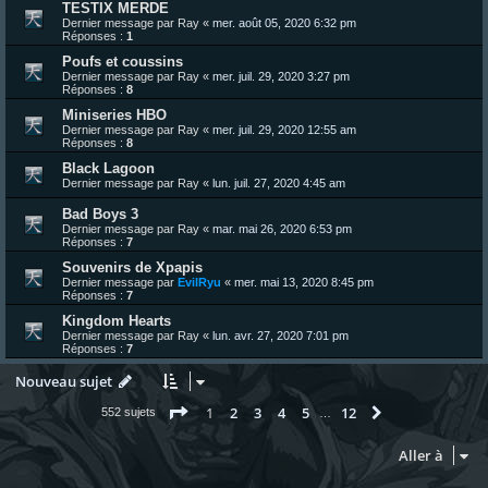
TESTIX MERDE
Dernier message par
Ray
«
mer. août 05, 2020 6:32 pm
Réponses :
1
Poufs et coussins
Dernier message par
Ray
«
mer. juil. 29, 2020 3:27 pm
Réponses :
8
Miniseries HBO
Dernier message par
Ray
«
mer. juil. 29, 2020 12:55 am
Réponses :
8
Black Lagoon
Dernier message par
Ray
«
lun. juil. 27, 2020 4:45 am
Bad Boys 3
Dernier message par
Ray
«
mar. mai 26, 2020 6:53 pm
Réponses :
7
Souvenirs de Xpapis
Dernier message par
EvilRyu
«
mer. mai 13, 2020 8:45 pm
Réponses :
7
Kingdom Hearts
Dernier message par
Ray
«
lun. avr. 27, 2020 7:01 pm
Réponses :
7
Nouveau sujet
Page
1
sur
12
1
2
3
4
5
12
Suivante
552 sujets
…
Aller à