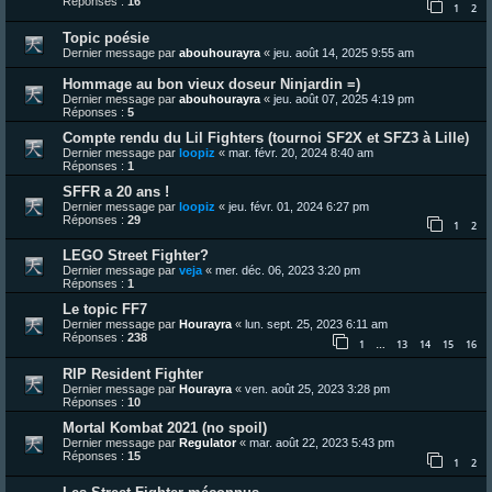
Réponses :
16
1
2
Topic poésie
Dernier message par
abouhourayra
«
jeu. août 14, 2025 9:55 am
Hommage au bon vieux doseur Ninjardin =)
Dernier message par
abouhourayra
«
jeu. août 07, 2025 4:19 pm
Réponses :
5
Compte rendu du Lil Fighters (tournoi SF2X et SFZ3 à Lille)
Dernier message par
loopiz
«
mar. févr. 20, 2024 8:40 am
Réponses :
1
SFFR a 20 ans !
Dernier message par
loopiz
«
jeu. févr. 01, 2024 6:27 pm
Réponses :
29
1
2
LEGO Street Fighter?
Dernier message par
veja
«
mer. déc. 06, 2023 3:20 pm
Réponses :
1
Le topic FF7
Dernier message par
Hourayra
«
lun. sept. 25, 2023 6:11 am
Réponses :
238
1
13
14
15
16
…
RIP Resident Fighter
Dernier message par
Hourayra
«
ven. août 25, 2023 3:28 pm
Réponses :
10
Mortal Kombat 2021 (no spoil)
Dernier message par
Regulator
«
mar. août 22, 2023 5:43 pm
Réponses :
15
1
2