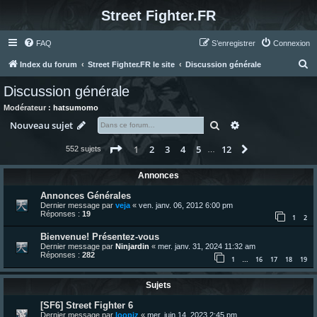
Street Fighter.FR
FAQ
S’enregistrer
Connexion
R
Index du forum
Street Fighter.FR le site
Discussion générale
e
Discussion générale
c
Modérateur :
hatsumomo
h
Rechercher
Recherche avanc
Nouveau sujet
e
Page
1
sur
12
1
2
3
4
5
12
Suivante
552 sujets
r
…
c
Annonces
h
Annonces Générales
e
Dernier message par
veja
«
ven. janv. 06, 2012 6:00 pm
Réponses :
19
r
1
2
Bienvenue! Présentez-vous
Dernier message par
Ninjardin
«
mer. janv. 31, 2024 11:32 am
Réponses :
282
1
16
17
18
19
…
Sujets
[SF6] Street Fighter 6
Dernier message par
loopiz
«
mer. juin 14, 2023 2:45 pm