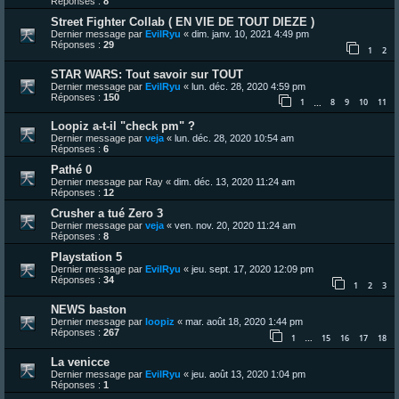
Réponses :
8
Street Fighter Collab ( EN VIE DE TOUT DIEZE )
Dernier message par
EvilRyu
«
dim. janv. 10, 2021 4:49 pm
Réponses :
29
1
2
STAR WARS: Tout savoir sur TOUT
Dernier message par
EvilRyu
«
lun. déc. 28, 2020 4:59 pm
Réponses :
150
1
8
9
10
11
…
Loopiz a-t-il "check pm" ?
Dernier message par
veja
«
lun. déc. 28, 2020 10:54 am
Réponses :
6
Pathé 0
Dernier message par
Ray
«
dim. déc. 13, 2020 11:24 am
Réponses :
12
Crusher a tué Zero 3
Dernier message par
veja
«
ven. nov. 20, 2020 11:24 am
Réponses :
8
Playstation 5
Dernier message par
EvilRyu
«
jeu. sept. 17, 2020 12:09 pm
Réponses :
34
1
2
3
NEWS baston
Dernier message par
loopiz
«
mar. août 18, 2020 1:44 pm
Réponses :
267
1
15
16
17
18
…
La venicce
Dernier message par
EvilRyu
«
jeu. août 13, 2020 1:04 pm
Réponses :
1