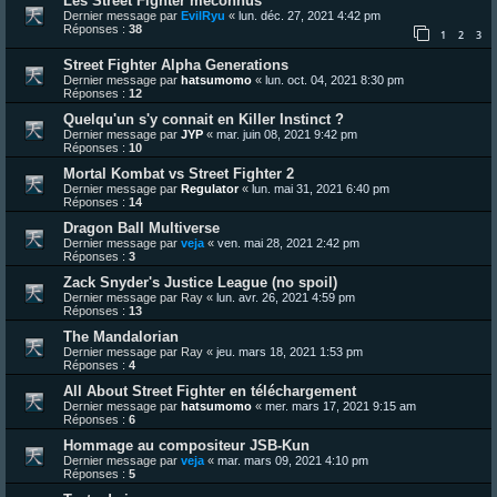
Les Street Fighter méconnus
Dernier message par
EvilRyu
«
lun. déc. 27, 2021 4:42 pm
Réponses :
38
1
2
3
Street Fighter Alpha Generations
Dernier message par
hatsumomo
«
lun. oct. 04, 2021 8:30 pm
Réponses :
12
Quelqu'un s'y connait en Killer Instinct ?
Dernier message par
JYP
«
mar. juin 08, 2021 9:42 pm
Réponses :
10
Mortal Kombat vs Street Fighter 2
Dernier message par
Regulator
«
lun. mai 31, 2021 6:40 pm
Réponses :
14
Dragon Ball Multiverse
Dernier message par
veja
«
ven. mai 28, 2021 2:42 pm
Réponses :
3
Zack Snyder's Justice League (no spoil)
Dernier message par
Ray
«
lun. avr. 26, 2021 4:59 pm
Réponses :
13
The Mandalorian
Dernier message par
Ray
«
jeu. mars 18, 2021 1:53 pm
Réponses :
4
All About Street Fighter en téléchargement
Dernier message par
hatsumomo
«
mer. mars 17, 2021 9:15 am
Réponses :
6
Hommage au compositeur JSB-Kun
Dernier message par
veja
«
mar. mars 09, 2021 4:10 pm
Réponses :
5