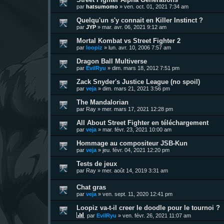
par
hatsumomo
»
ven. oct. 01, 2021 7:34 am
Quelqu'un s'y connait en Killer Instinct ?
par
JYP
»
mar. avr. 06, 2021 9:12 am
Mortal Kombat vs Street Fighter 2
par
loopiz
»
lun. avr. 10, 2006 7:57 am
Dragon Ball Multiverse
par
EvilRyu
»
dim. mars 18, 2012 7:51 pm
Zack Snyder's Justice League (no spoil)
par
veja
»
dim. mars 21, 2021 3:56 pm
The Mandalorian
par
Ray
»
mer. mars 17, 2021 12:28 pm
All About Street Fighter en téléchargement
par
veja
»
mar. févr. 23, 2021 10:00 am
Hommage au compositeur JSB-Kun
par
veja
»
jeu. févr. 04, 2021 12:20 pm
Tests de jeux
par
Ray
»
mer. août 14, 2019 3:31 am
Chat gras
par
veja
»
ven. sept. 11, 2020 12:41 pm
Loopiz va-t-il creer le doodle pour le tournoi ?
par
EvilRyu
»
ven. févr. 26, 2021 11:07 am