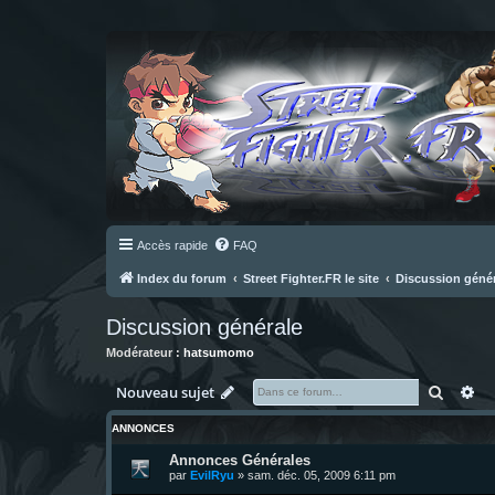
Accès rapide
FAQ
Index du forum
Street Fighter.FR le site
Discussion géné
Discussion générale
Modérateur :
hatsumomo
Recher
Re
Nouveau sujet
ANNONCES
Annonces Générales
par
EvilRyu
»
sam. déc. 05, 2009 6:11 pm