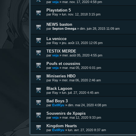
par
veja
»
mar. nov. 17, 2020 4:58 pm
Playstation 5
par
Ray
»
lun. nov. 12, 2018 3:15 pm
NEWS baston
par
Septon Omega
»
dim. juin 28, 2015 11:09 am
La venicce
par
Ray
»
jeu. août 13, 2020 12:05 pm
TESTIX MERDE
par
veja
»
mer. août 05, 2020 4:55 pm
Poufs et coussins
par
veja
»
mar. mai 05, 2020 6:01 pm
Miniseries HBO
par
Ray
»
mer. mai 06, 2020 2:46 am
Black Lagoon
par
Ray
»
lun. juil. 27, 2020 4:45 am
Bad Boys 3
par
EvilRyu
»
dim. mai 24, 2020 4:08 pm
Souvenirs de Xpapis
par
veja
»
mar. mai 12, 2020 9:33 pm
Kingdom Hearts
par
EvilRyu
»
lun. avr. 27, 2020 8:37 am