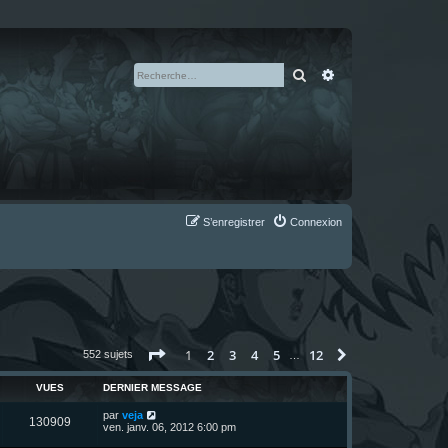
Rechercher
Recherche avan
S’enregistrer
Connexion
Page
1
sur
12
1
2
3
4
5
12
Suivante
552 sujets
…
VUES
DERNIER MESSAGE
D
par
veja
V
130909
e
ven. janv. 06, 2012 6:00 pm
r
u