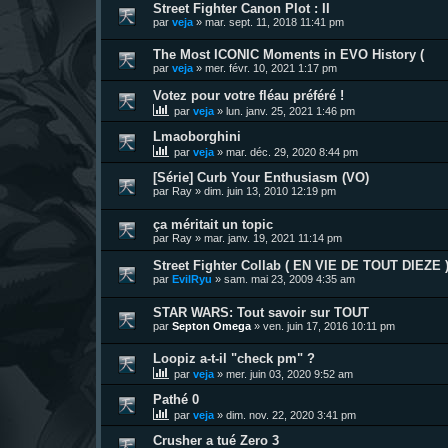
Street Fighter Canon Plot : II
par
veja
»
mar. sept. 11, 2018 11:41 pm
The Most ICONIC Moments in EVO History (
par
veja
»
mer. févr. 10, 2021 1:17 pm
Votez pour votre fléau préféré !
par
veja
»
lun. janv. 25, 2021 1:46 pm
Lmaoborghini
par
veja
»
mar. déc. 29, 2020 8:44 pm
[Série] Curb Your Enthusiasm (VO)
par
Ray
»
dim. juin 13, 2010 12:19 pm
ça méritait un topic
par
Ray
»
mar. janv. 19, 2021 11:14 pm
Street Fighter Collab ( EN VIE DE TOUT DIEZE 
par
EvilRyu
»
sam. mai 23, 2009 4:35 am
STAR WARS: Tout savoir sur TOUT
par
Septon Omega
»
ven. juin 17, 2016 10:11 pm
Loopiz a-t-il "check pm" ?
par
veja
»
mer. juin 03, 2020 9:52 am
Pathé 0
par
veja
»
dim. nov. 22, 2020 3:41 pm
Crusher a tué Zero 3