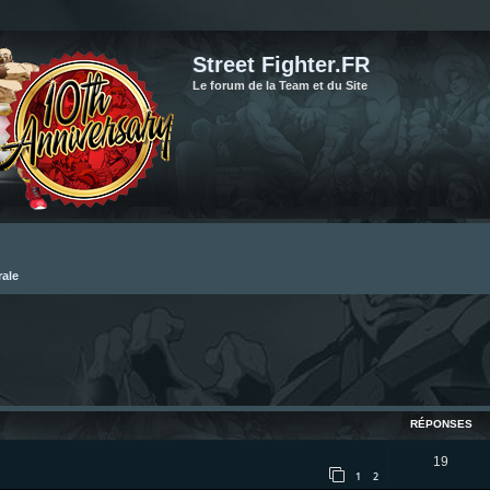
Street Fighter.FR
Le forum de la Team et du Site
rale
cher
cherche avancée
RÉPONSES
R
19
1
2
é