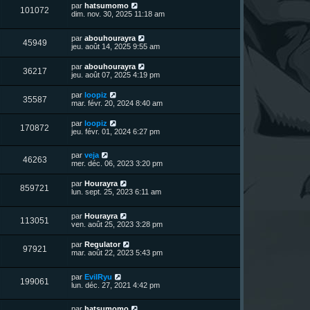
n
s
m
D
par
hatsumomo
a
V
101072
i
e
e
dim. nov. 30, 2025 11:18 am
g
e
e
s
r
e
r
u
s
n
s
m
a
D
par
abouhourayra
i
V
45949
e
g
e
e
jeu. août 14, 2025 9:55 am
e
s
e
r
r
u
s
n
s
m
D
par
abouhourayra
a
V
36217
i
e
e
jeu. août 07, 2025 4:19 pm
g
e
e
s
r
e
r
u
s
n
D
par
loopiz
s
m
a
V
35587
i
e
mar. févr. 20, 2024 8:40 am
e
g
e
e
r
s
e
r
u
n
s
D
par
loopiz
s
m
V
170872
i
a
e
jeu. févr. 01, 2024 6:27 pm
e
e
e
g
r
s
r
u
e
n
s
s
m
D
par
veja
i
a
V
46263
e
e
e
mer. déc. 06, 2023 3:20 pm
e
g
s
r
r
e
u
s
n
s
m
D
par
Hourayra
a
V
859721
i
e
e
lun. sept. 25, 2023 6:11 am
g
e
e
s
r
e
r
u
s
n
s
m
a
D
par
Hourayra
i
V
113051
e
g
e
e
ven. août 25, 2023 3:28 pm
e
s
e
r
r
u
s
n
s
m
D
par
Regulator
a
V
97921
i
e
e
mar. août 22, 2023 5:43 pm
g
e
e
s
r
e
r
u
s
n
s
m
a
D
par
EvilRyu
i
V
199061
e
g
e
e
lun. déc. 27, 2021 4:42 pm
e
s
e
r
r
u
s
n
s
m
a
D
par
hatsumomo
i
e