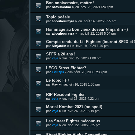
Bon anniversaire, maître !
par
hatsumomo
»
jeu. nov. 25, 2021 6:49 pm
Topic poésie
par
abouhourayra
»
jeu. août 14, 2025 9:55 am
Hommage au bon vieux doseur Ninjardin =)
par
abouhourayra
»
mar. juil. 22, 2025 5:04 pm
Compte rendu du Lil Fighters (tournoi SF2X et S
par
Ninjardin
»
lun. févr. 19, 2024 1:40 pm
SFFR a 20 ans !
par
veja
»
dim. déc. 27, 2020 1:08 pm
LEGO Street Fighter?
par
EvilRyu
»
dim. févr. 26, 2006 7:38 pm
Le topic FF7
par
Ray
»
mar. juin 16, 2015 1:36 pm
RIP Resident Fighter
par
veja
»
jeu. mai 18, 2023 4:22 pm
Mortal Kombat 2021 (no spoil)
par
veja
»
lun. avr. 26, 2021 8:19 pm
Les Street Fighter méconnus
par
veja
»
jeu. déc. 22, 2005 5:25 pm
Street Fighter Alpha Generations