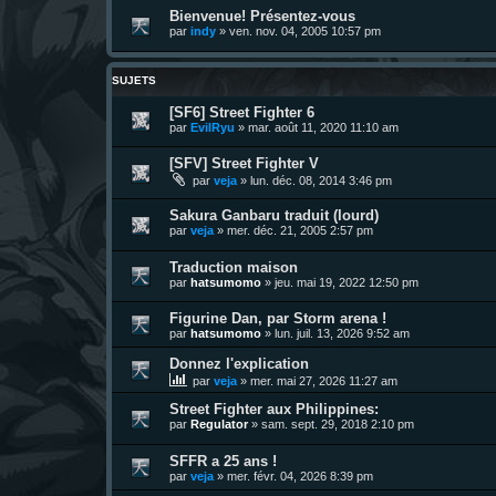
Bienvenue! Présentez-vous
par
indy
»
ven. nov. 04, 2005 10:57 pm
SUJETS
[SF6] Street Fighter 6
par
EvilRyu
»
mar. août 11, 2020 11:10 am
[SFV] Street Fighter V
par
veja
»
lun. déc. 08, 2014 3:46 pm
Sakura Ganbaru traduit (lourd)
par
veja
»
mer. déc. 21, 2005 2:57 pm
Traduction maison
par
hatsumomo
»
jeu. mai 19, 2022 12:50 pm
Figurine Dan, par Storm arena !
par
hatsumomo
»
lun. juil. 13, 2026 9:52 am
Donnez l'explication
par
veja
»
mer. mai 27, 2026 11:27 am
Street Fighter aux Philippines:
par
Regulator
»
sam. sept. 29, 2018 2:10 pm
SFFR a 25 ans !
par
veja
»
mer. févr. 04, 2026 8:39 pm