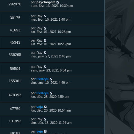
n
D
par
psychogore
s
m
a
V
292970
i
e
sam. févr. 13, 2021 10:39 pm
e
g
e
e
r
s
e
r
u
n
s
s
m
D
par
Ray
i
a
V
30175
e
e
e
mer. févr. 10, 2021 1:40 pm
e
g
s
r
r
e
u
s
n
s
m
D
par
Ray
a
V
41693
i
e
e
lun. févr. 01, 2021 10:26 pm
g
e
e
s
r
e
r
u
s
n
D
par
Ray
s
m
a
V
45343
i
e
lun. févr. 01, 2021 10:25 pm
e
g
e
e
r
s
e
r
u
n
s
D
par
Ray
s
m
V
336265
i
a
e
mer. janv. 27, 2021 2:48 pm
e
e
e
g
r
s
r
u
e
n
s
s
m
D
par
Ray
i
a
V
59504
e
e
e
sam. janv. 23, 2021 6:34 pm
e
g
s
r
r
e
u
s
n
s
m
D
par
EvilRyu
a
V
155361
i
e
e
dim. janv. 10, 2021 4:49 pm
g
e
e
s
r
e
r
u
s
n
s
m
a
D
par
EvilRyu
i
V
478353
e
g
e
e
lun. déc. 28, 2020 4:59 pm
e
s
e
r
r
u
s
n
s
m
a
D
par
veja
i
e
V
47759
g
e
e
lun. déc. 28, 2020 10:54 am
e
s
e
r
r
s
u
n
s
m
a
D
par
Ray
V
101952
i
e
g
e
dim. déc. 13, 2020 11:24 am
e
e
s
e
r
r
u
s
n
D
par
veja
s
m
a
V
49181
i