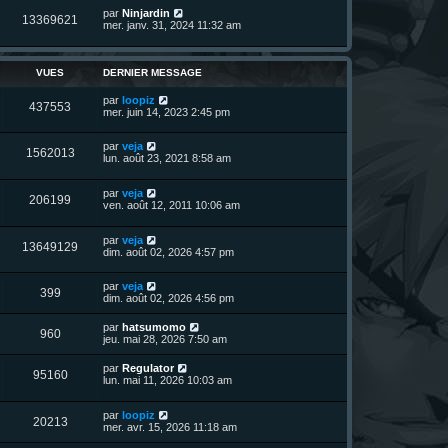
n
D
par
Ninjardin
i
V
13369621
e
e
mer. janv. 31, 2024 11:32 am
e
r
r
u
n
s
m
i
e
e
e
VUES
DERNIER MESSAGE
s
r
s
s
m
a
D
par
loopiz
V
437553
e
g
e
mer. juin 14, 2023 2:45 pm
s
e
r
u
s
n
a
D
par
veja
i
V
1562013
g
e
e
lun. août 23, 2021 8:58 am
e
e
r
r
u
n
s
m
D
par
veja
i
e
V
206199
e
e
ven. août 12, 2011 10:06 am
e
s
r
r
s
u
n
s
m
a
D
par
veja
i
e
g
V
13649129
e
e
dim. août 02, 2026 4:57 pm
e
s
e
r
r
s
u
n
s
m
a
D
par
veja
i
e
g
V
399
e
e
dim. août 02, 2026 4:56 pm
e
s
e
r
r
s
u
n
s
m
a
D
par
hatsumomo
V
960
i
e
g
e
jeu. mai 28, 2026 7:50 am
e
e
s
e
r
r
u
s
n
D
par
Regulator
s
m
a
V
95160
i
e
lun. mai 11, 2026 10:03 am
e
g
e
e
r
s
e
r
u
n
s
s
m
D
par
loopiz
i
a
V
20213
e
e
e
mer. avr. 15, 2026 11:18 am
e
g
s
r
r
e
u
s