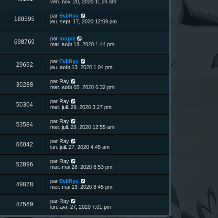
e
ven. nov. 20, 2020 11:24 am
e
g
e
e
r
s
e
r
u
n
s
D
par
EvilRyu
s
m
V
180595
i
a
e
jeu. sept. 17, 2020 12:09 pm
e
e
e
g
r
s
r
u
e
n
s
s
m
D
par
loopiz
i
a
V
698769
e
e
e
mar. août 18, 2020 1:44 pm
e
g
s
r
r
e
u
s
n
s
m
a
D
par
EvilRyu
i
e
V
29692
g
e
e
jeu. août 13, 2020 1:04 pm
e
s
e
r
r
s
u
n
s
m
a
D
par
Ray
V
30288
i
e
g
e
mer. août 05, 2020 6:32 pm
e
e
s
e
r
r
u
s
n
D
par
Ray
s
m
a
V
50304
i
e
mer. juil. 29, 2020 3:27 pm
e
g
e
e
r
s
e
r
u
n
s
D
par
Ray
s
m
V
53584
i
a
e
mer. juil. 29, 2020 12:55 am
e
e
e
g
r
s
r
u
e
n
s
D
par
Ray
s
m
V
66042
i
a
e
lun. juil. 27, 2020 4:45 am
e
e
e
g
r
s
r
u
e
n
s
D
par
Ray
s
m
V
52896
i
a
e
mar. mai 26, 2020 6:53 pm
e
e
e
g
r
s
r
u
e
n
s
D
par
EvilRyu
s
m
V
49878
i
a
e
mer. mai 13, 2020 8:45 pm
e
e
e
g
r
s
r
u
e
n
s
D
par
Ray
s
m
V
47569
i
a
e
lun. avr. 27, 2020 7:01 pm
e
e
e
g
r
s
r
u
e
n