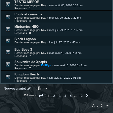
TESTIX MERDE
Dernier message par
Ray
«
mer. août 05, 2020 6:32 pm
Réponses :
1
Poufs et coussins
Dernier message par
Ray
«
mer. juil. 29, 2020 3:27 pm
Réponses :
8
Miniseries HBO
Dernier message par
Ray
«
mer. juil. 29, 2020 12:55 am
Réponses :
8
Black Lagoon
Dernier message par
Ray
«
lun. juil. 27, 2020 4:45 am
Bad Boys 3
Dernier message par
Ray
«
mar. mai 26, 2020 6:53 pm
Réponses :
7
Souvenirs de Xpapis
Dernier message par
EvilRyu
«
mer. mai 13, 2020 8:45 pm
Réponses :
7
Kingdom Hearts
Dernier message par
Ray
«
lun. avr. 27, 2020 7:01 pm
Réponses :
7
Nouveau sujet
Page
1
sur
12
1
2
3
4
5
12
Suivante
552 sujets
…
Aller à