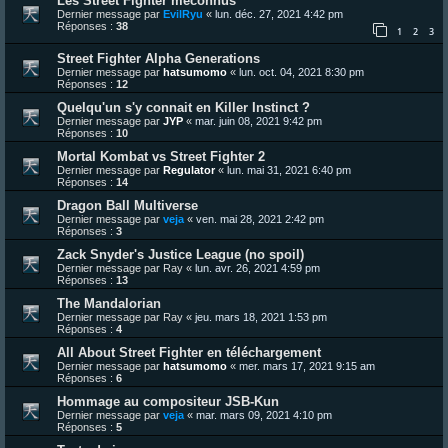
Les Street Fighter méconnus
Dernier message par
EvilRyu
«
lun. déc. 27, 2021 4:42 pm
Réponses :
38
1
2
3
Street Fighter Alpha Generations
Dernier message par
hatsumomo
«
lun. oct. 04, 2021 8:30 pm
Réponses :
12
Quelqu'un s'y connait en Killer Instinct ?
Dernier message par
JYP
«
mar. juin 08, 2021 9:42 pm
Réponses :
10
Mortal Kombat vs Street Fighter 2
Dernier message par
Regulator
«
lun. mai 31, 2021 6:40 pm
Réponses :
14
Dragon Ball Multiverse
Dernier message par
veja
«
ven. mai 28, 2021 2:42 pm
Réponses :
3
Zack Snyder's Justice League (no spoil)
Dernier message par
Ray
«
lun. avr. 26, 2021 4:59 pm
Réponses :
13
The Mandalorian
Dernier message par
Ray
«
jeu. mars 18, 2021 1:53 pm
Réponses :
4
All About Street Fighter en téléchargement
Dernier message par
hatsumomo
«
mer. mars 17, 2021 9:15 am
Réponses :
6
Hommage au compositeur JSB-Kun
Dernier message par
veja
«
mar. mars 09, 2021 4:10 pm
Réponses :
5