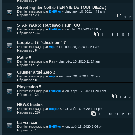
Réponses :
8
Street Fighter Collab ( EN VIE DE TOUT DIEZE )
Dernier message par
EvilRyu
«
dim. janv. 10, 2021 4:49 pm
Réponses :
29
1
2
STAR WARS: Tout savoir sur TOUT
Dernier message par
EvilRyu
«
lun. déc. 28, 2020 4:59 pm
Réponses :
150
1
8
9
10
11
…
Loopiz a-t-il "check pm" ?
Dernier message par
veja
«
lun. déc. 28, 2020 10:54 am
Réponses :
6
Pathé 0
Dernier message par
Ray
«
dim. déc. 13, 2020 11:24 am
Réponses :
12
Crusher a tué Zero 3
Dernier message par
veja
«
ven. nov. 20, 2020 11:24 am
Réponses :
8
Playstation 5
Dernier message par
EvilRyu
«
jeu. sept. 17, 2020 12:09 pm
Réponses :
34
1
2
3
NEWS baston
Dernier message par
loopiz
«
mar. août 18, 2020 1:44 pm
Réponses :
267
1
15
16
17
18
…
La venicce
Dernier message par
EvilRyu
«
jeu. août 13, 2020 1:04 pm
Réponses :
1