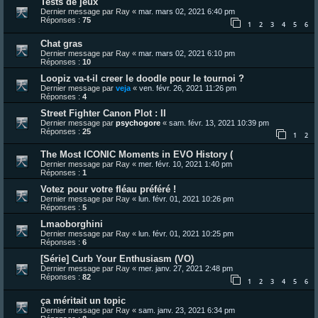
Tests de jeux
Dernier message par
Ray
«
mar. mars 02, 2021 6:40 pm
Réponses :
75
1
2
3
4
5
6
Chat gras
Dernier message par
Ray
«
mar. mars 02, 2021 6:10 pm
Réponses :
10
Loopiz va-t-il creer le doodle pour le tournoi ?
Dernier message par
veja
«
ven. févr. 26, 2021 11:26 pm
Réponses :
4
Street Fighter Canon Plot : II
Dernier message par
psychogore
«
sam. févr. 13, 2021 10:39 pm
Réponses :
25
1
2
The Most ICONIC Moments in EVO History (
Dernier message par
Ray
«
mer. févr. 10, 2021 1:40 pm
Réponses :
1
Votez pour votre fléau préféré !
Dernier message par
Ray
«
lun. févr. 01, 2021 10:26 pm
Réponses :
5
Lmaoborghini
Dernier message par
Ray
«
lun. févr. 01, 2021 10:25 pm
Réponses :
6
[Série] Curb Your Enthusiasm (VO)
Dernier message par
Ray
«
mer. janv. 27, 2021 2:48 pm
Réponses :
82
1
2
3
4
5
6
ça méritait un topic
Dernier message par
Ray
«
sam. janv. 23, 2021 6:34 pm