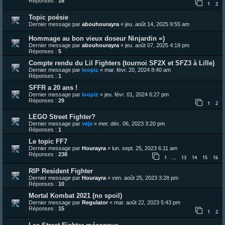
Réponses :
16
1
2
Topic poésie
Dernier message par
abouhourayra
«
jeu. août 14, 2025 9:55 am
Hommage au bon vieux doseur Ninjardin =)
Dernier message par
abouhourayra
«
jeu. août 07, 2025 4:19 pm
Réponses :
5
Compte rendu du Lil Fighters (tournoi SF2X et SFZ3 à Lille)
Dernier message par
loopiz
«
mar. févr. 20, 2024 8:40 am
Réponses :
1
SFFR a 20 ans !
Dernier message par
loopiz
«
jeu. févr. 01, 2024 6:27 pm
Réponses :
29
1
2
LEGO Street Fighter?
Dernier message par
veja
«
mer. déc. 06, 2023 3:20 pm
Réponses :
1
Le topic FF7
Dernier message par
Hourayra
«
lun. sept. 25, 2023 6:11 am
Réponses :
238
1
13
14
15
16
…
RIP Resident Fighter
Dernier message par
Hourayra
«
ven. août 25, 2023 3:28 pm
Réponses :
10
Mortal Kombat 2021 (no spoil)
Dernier message par
Regulator
«
mar. août 22, 2023 5:43 pm
Réponses :
15
1
2