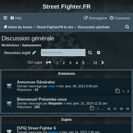
Street Fighter.FR
FAQ
S’enregistrer
Connexion
R
Index du forum
Street Fighter.FR le site
Discussion générale
e
Discussion générale
c
Modérateur :
hatsumomo
h
Rechercher
Recherche avanc
Nouveau sujet
e
Page
1
sur
12
1
2
3
4
5
12
Suivante
552 sujets
r
…
c
Annonces
h
Annonces Générales
e
Dernier message par
veja
«
ven. janv. 06, 2012 6:00 pm
Réponses :
19
r
1
2
Bienvenue! Présentez-vous
Dernier message par
Ninjardin
«
mer. janv. 31, 2024 11:32 am
Réponses :
282
1
16
17
18
19
…
Sujets
[SF6] Street Fighter 6
Dernier message par
loopiz
«
mer. juin 14, 2023 2:45 pm