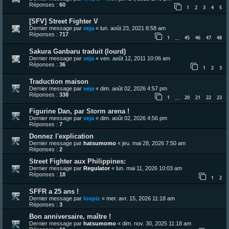
Réponses :
60
1
2
3
4
5
[SFV] Street Fighter V
Dernier message par
veja
«
lun. août 23, 2021 8:58 am
Réponses :
717
1
45
46
47
48
…
Sakura Ganbaru traduit (lourd)
Dernier message par
veja
«
ven. août 12, 2011 10:06 am
Réponses :
36
1
2
3
Traduction maison
Dernier message par
veja
«
dim. août 02, 2026 4:57 pm
Réponses :
338
1
20
21
22
23
…
Figurine Dan, par Storm arena !
Dernier message par
veja
«
dim. août 02, 2026 4:56 pm
Réponses :
7
Donnez l'explication
Dernier message par
hatsumomo
«
jeu. mai 28, 2026 7:50 am
Réponses :
2
Street Fighter aux Philippines:
Dernier message par
Regulator
«
lun. mai 11, 2026 10:03 am
Réponses :
18
1
2
SFFR a 25 ans !
Dernier message par
loopiz
«
mer. avr. 15, 2026 11:18 am
Réponses :
3
Bon anniversaire, maître !
Dernier message par
hatsumomo
«
dim. nov. 30, 2025 11:18 am