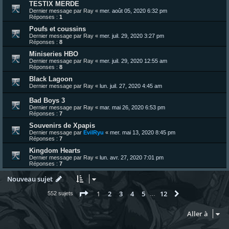
TESTIX MERDE
Dernier message par
Ray
«
mer. août 05, 2020 6:32 pm
Réponses :
1
Poufs et coussins
Dernier message par
Ray
«
mer. juil. 29, 2020 3:27 pm
Réponses :
8
Miniseries HBO
Dernier message par
Ray
«
mer. juil. 29, 2020 12:55 am
Réponses :
8
Black Lagoon
Dernier message par
Ray
«
lun. juil. 27, 2020 4:45 am
Bad Boys 3
Dernier message par
Ray
«
mar. mai 26, 2020 6:53 pm
Réponses :
7
Souvenirs de Xpapis
Dernier message par
EvilRyu
«
mer. mai 13, 2020 8:45 pm
Réponses :
7
Kingdom Hearts
Dernier message par
Ray
«
lun. avr. 27, 2020 7:01 pm
Réponses :
7
Nouveau sujet
Page
1
sur
12
1
2
3
4
5
12
Suivante
552 sujets
…
Aller à