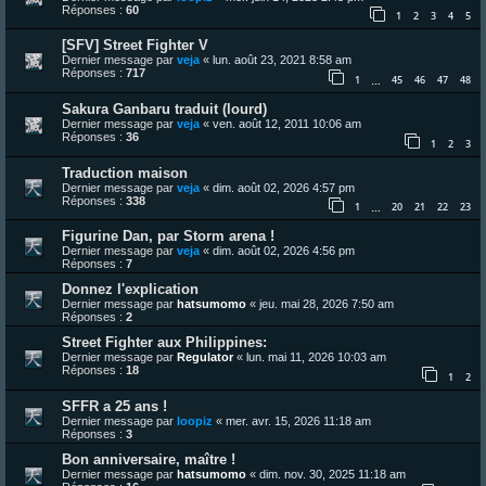
Réponses :
60
1
2
3
4
5
[SFV] Street Fighter V
Dernier message par
veja
«
lun. août 23, 2021 8:58 am
Réponses :
717
1
45
46
47
48
…
Sakura Ganbaru traduit (lourd)
Dernier message par
veja
«
ven. août 12, 2011 10:06 am
Réponses :
36
1
2
3
Traduction maison
Dernier message par
veja
«
dim. août 02, 2026 4:57 pm
Réponses :
338
1
20
21
22
23
…
Figurine Dan, par Storm arena !
Dernier message par
veja
«
dim. août 02, 2026 4:56 pm
Réponses :
7
Donnez l'explication
Dernier message par
hatsumomo
«
jeu. mai 28, 2026 7:50 am
Réponses :
2
Street Fighter aux Philippines:
Dernier message par
Regulator
«
lun. mai 11, 2026 10:03 am
Réponses :
18
1
2
SFFR a 25 ans !
Dernier message par
loopiz
«
mer. avr. 15, 2026 11:18 am
Réponses :
3
Bon anniversaire, maître !
Dernier message par
hatsumomo
«
dim. nov. 30, 2025 11:18 am