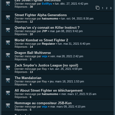
Les Street Fighter méconnus
Dernier message par
EvilRyu
«
lun. déc. 27, 2021 4:42 pm
Réponses :
38
1
2
3
Street Fighter Alpha Generations
Dernier message par
hatsumomo
«
lun. oct. 04, 2021 8:30 pm
Réponses :
12
Quelqu'un s'y connait en Killer Instinct ?
Dernier message par
JYP
«
mar. juin 08, 2021 9:42 pm
Réponses :
10
Mortal Kombat vs Street Fighter 2
Dernier message par
Regulator
«
lun. mai 31, 2021 6:40 pm
Réponses :
14
Dragon Ball Multiverse
Dernier message par
veja
«
ven. mai 28, 2021 2:42 pm
Réponses :
3
Zack Snyder's Justice League (no spoil)
Dernier message par
Ray
«
lun. avr. 26, 2021 4:59 pm
Réponses :
13
The Mandalorian
Dernier message par
Ray
«
jeu. mars 18, 2021 1:53 pm
Réponses :
4
All About Street Fighter en téléchargement
Dernier message par
hatsumomo
«
mer. mars 17, 2021 9:15 am
Réponses :
6
Hommage au compositeur JSB-Kun
Dernier message par
veja
«
mar. mars 09, 2021 4:10 pm
Réponses :
5