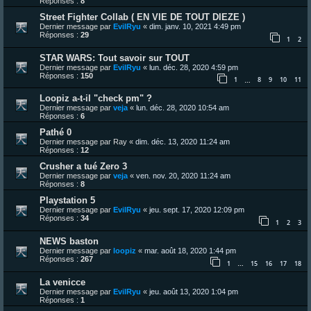
Réponses :
8
Street Fighter Collab ( EN VIE DE TOUT DIEZE )
Dernier message par
EvilRyu
«
dim. janv. 10, 2021 4:49 pm
Réponses :
29
1
2
STAR WARS: Tout savoir sur TOUT
Dernier message par
EvilRyu
«
lun. déc. 28, 2020 4:59 pm
Réponses :
150
1
8
9
10
11
…
Loopiz a-t-il "check pm" ?
Dernier message par
veja
«
lun. déc. 28, 2020 10:54 am
Réponses :
6
Pathé 0
Dernier message par
Ray
«
dim. déc. 13, 2020 11:24 am
Réponses :
12
Crusher a tué Zero 3
Dernier message par
veja
«
ven. nov. 20, 2020 11:24 am
Réponses :
8
Playstation 5
Dernier message par
EvilRyu
«
jeu. sept. 17, 2020 12:09 pm
Réponses :
34
1
2
3
NEWS baston
Dernier message par
loopiz
«
mar. août 18, 2020 1:44 pm
Réponses :
267
1
15
16
17
18
…
La venicce
Dernier message par
EvilRyu
«
jeu. août 13, 2020 1:04 pm
Réponses :
1