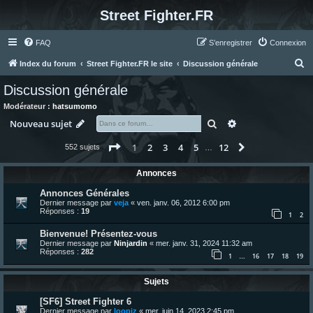
Street Fighter.FR
FAQ
S’enregistrer
Connexion
R
Index du forum
Street Fighter.FR le site
Discussion générale
e
Discussion générale
c
Modérateur :
hatsumomo
h
Rechercher
Recherche avanc
Nouveau sujet
e
Page
1
sur
12
1
2
3
4
5
12
Suivante
552 sujets
r
…
c
Annonces
h
Annonces Générales
e
Dernier message par
veja
«
ven. janv. 06, 2012 6:00 pm
Réponses :
19
r
1
2
Bienvenue! Présentez-vous
Dernier message par
Ninjardin
«
mer. janv. 31, 2024 11:32 am
Réponses :
282
1
16
17
18
19
…
Sujets
[SF6] Street Fighter 6
Dernier message par
loopiz
«
mer. juin 14, 2023 2:45 pm