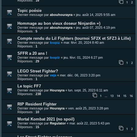
Réponses :
16
1
2
Topic poésie
Dernier message par
abouhourayra
«
jeu. août 14, 2025 9:55 am
Hommage au bon vieux doseur Ninjardin =)
Dernier message par
abouhourayra
«
jeu. août 07, 2025 4:19 pm
Réponses :
5
Compte rendu du Lil Fighters (tournoi SF2X et SFZ3 à Lille)
Dernier message par
loopiz
«
mar. févr. 20, 2024 8:40 am
Réponses :
1
SFFR a 20 ans !
Dernier message par
loopiz
«
jeu. févr. 01, 2024 6:27 pm
Réponses :
29
1
2
LEGO Street Fighter?
Dernier message par
veja
«
mer. déc. 06, 2023 3:20 pm
Réponses :
1
Le topic FF7
Dernier message par
Hourayra
«
lun. sept. 25, 2023 6:11 am
Réponses :
238
1
13
14
15
16
…
RIP Resident Fighter
Dernier message par
Hourayra
«
ven. août 25, 2023 3:28 pm
Réponses :
10
Mortal Kombat 2021 (no spoil)
Dernier message par
Regulator
«
mar. août 22, 2023 5:43 pm
Réponses :
15
1
2