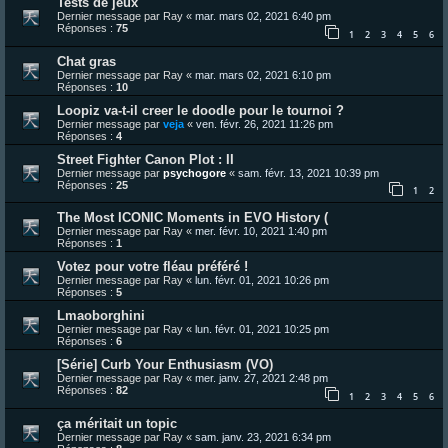
Tests de jeux
Dernier message par
Ray
«
mar. mars 02, 2021 6:40 pm
Réponses :
75
1
2
3
4
5
6
Chat gras
Dernier message par
Ray
«
mar. mars 02, 2021 6:10 pm
Réponses :
10
Loopiz va-t-il creer le doodle pour le tournoi ?
Dernier message par
veja
«
ven. févr. 26, 2021 11:26 pm
Réponses :
4
Street Fighter Canon Plot : II
Dernier message par
psychogore
«
sam. févr. 13, 2021 10:39 pm
Réponses :
25
1
2
The Most ICONIC Moments in EVO History (
Dernier message par
Ray
«
mer. févr. 10, 2021 1:40 pm
Réponses :
1
Votez pour votre fléau préféré !
Dernier message par
Ray
«
lun. févr. 01, 2021 10:26 pm
Réponses :
5
Lmaoborghini
Dernier message par
Ray
«
lun. févr. 01, 2021 10:25 pm
Réponses :
6
[Série] Curb Your Enthusiasm (VO)
Dernier message par
Ray
«
mer. janv. 27, 2021 2:48 pm
Réponses :
82
1
2
3
4
5
6
ça méritait un topic
Dernier message par
Ray
«
sam. janv. 23, 2021 6:34 pm