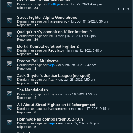
Les Street Fighter méconnus
Dernier message par
EvilRyu
«
lun. déc. 27, 2021 4:42 pm
Réponses :
38
1
2
3
Street Fighter Alpha Generations
Dernier message par
hatsumomo
«
lun. oct. 04, 2021 8:30 pm
Réponses :
12
Quelqu'un s'y connait en Killer Instinct ?
Dernier message par
JYP
«
mar. juin 08, 2021 9:42 pm
Réponses :
10
Mortal Kombat vs Street Fighter 2
Dernier message par
Regulator
«
lun. mai 31, 2021 6:40 pm
Réponses :
14
Dragon Ball Multiverse
Dernier message par
veja
«
ven. mai 28, 2021 2:42 pm
Réponses :
3
Zack Snyder's Justice League (no spoil)
Dernier message par
Ray
«
lun. avr. 26, 2021 4:59 pm
Réponses :
13
The Mandalorian
Dernier message par
Ray
«
jeu. mars 18, 2021 1:53 pm
Réponses :
4
All About Street Fighter en téléchargement
Dernier message par
hatsumomo
«
mer. mars 17, 2021 9:15 am
Réponses :
6
Hommage au compositeur JSB-Kun
Dernier message par
veja
«
mar. mars 09, 2021 4:10 pm
Réponses :
5