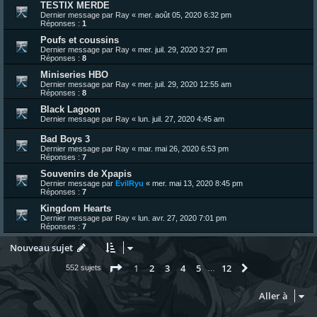
TESTIX MERDE
Dernier message par
Ray
«
mer. août 05, 2020 6:32 pm
Réponses :
1
Poufs et coussins
Dernier message par
Ray
«
mer. juil. 29, 2020 3:27 pm
Réponses :
8
Miniseries HBO
Dernier message par
Ray
«
mer. juil. 29, 2020 12:55 am
Réponses :
8
Black Lagoon
Dernier message par
Ray
«
lun. juil. 27, 2020 4:45 am
Bad Boys 3
Dernier message par
Ray
«
mar. mai 26, 2020 6:53 pm
Réponses :
7
Souvenirs de Xpapis
Dernier message par
EvilRyu
«
mer. mai 13, 2020 8:45 pm
Réponses :
7
Kingdom Hearts
Dernier message par
Ray
«
lun. avr. 27, 2020 7:01 pm
Réponses :
7
Nouveau sujet
Page
1
sur
12
1
2
3
4
5
12
Suivante
552 sujets
…
Aller à