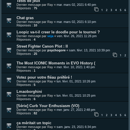
Tests de jeux
Dernier message par
Ray
«
mar. mars 02, 2021 6:40 pm
Réponses :
75
1
2
3
4
5
6
Chat gras
Dernier message par
Ray
«
mar. mars 02, 2021 6:10 pm
Réponses :
10
Loopiz va-t-il creer le doodle pour le tournoi ?
Dernier message par
veja
«
ven. févr. 26, 2021 11:26 pm
Réponses :
4
Street Fighter Canon Plot : II
Dernier message par
psychogore
«
sam. févr. 13, 2021 10:39 pm
Réponses :
25
1
2
The Most ICONIC Moments in EVO History (
Dernier message par
Ray
«
mer. févr. 10, 2021 1:40 pm
Réponses :
1
Votez pour votre fléau préféré !
Dernier message par
Ray
«
lun. févr. 01, 2021 10:26 pm
Réponses :
5
Lmaoborghini
Dernier message par
Ray
«
lun. févr. 01, 2021 10:25 pm
Réponses :
6
[Série] Curb Your Enthusiasm (VO)
Dernier message par
Ray
«
mer. janv. 27, 2021 2:48 pm
Réponses :
82
1
2
3
4
5
6
ça méritait un topic
Dernier message par
Ray
«
sam. janv. 23, 2021 6:34 pm