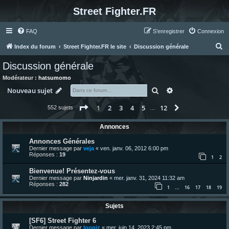
Street Fighter.FR
FAQ
S’enregistrer
Connexion
R
Index du forum
Street Fighter.FR le site
Discussion générale
e
Discussion générale
c
Modérateur :
hatsumomo
h
Rechercher
Recherche avanc
Nouveau sujet
e
Page
1
sur
12
1
2
3
4
5
12
Suivante
552 sujets
r
…
c
Annonces
h
Annonces Générales
e
Dernier message par
veja
«
ven. janv. 06, 2012 6:00 pm
Réponses :
19
r
1
2
Bienvenue! Présentez-vous
Dernier message par
Ninjardin
«
mer. janv. 31, 2024 11:32 am
Réponses :
282
1
16
17
18
19
…
Sujets
[SF6] Street Fighter 6
Dernier message par
loopiz
«
mer. juin 14, 2023 2:45 pm