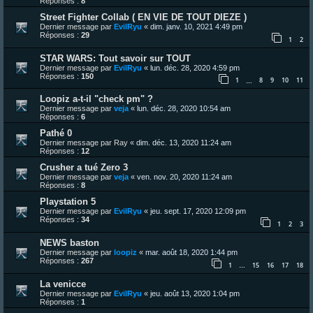
Réponses :
8
Street Fighter Collab ( EN VIE DE TOUT DIEZE )
Dernier message par
EvilRyu
«
dim. janv. 10, 2021 4:49 pm
Réponses :
29
1
2
STAR WARS: Tout savoir sur TOUT
Dernier message par
EvilRyu
«
lun. déc. 28, 2020 4:59 pm
Réponses :
150
1
8
9
10
11
…
Loopiz a-t-il "check pm" ?
Dernier message par
veja
«
lun. déc. 28, 2020 10:54 am
Réponses :
6
Pathé 0
Dernier message par
Ray
«
dim. déc. 13, 2020 11:24 am
Réponses :
12
Crusher a tué Zero 3
Dernier message par
veja
«
ven. nov. 20, 2020 11:24 am
Réponses :
8
Playstation 5
Dernier message par
EvilRyu
«
jeu. sept. 17, 2020 12:09 pm
Réponses :
34
1
2
3
NEWS baston
Dernier message par
loopiz
«
mar. août 18, 2020 1:44 pm
Réponses :
267
1
15
16
17
18
…
La venicce
Dernier message par
EvilRyu
«
jeu. août 13, 2020 1:04 pm
Réponses :
1