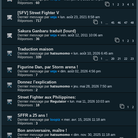
Réponses :
60
1
2
3
4
5
[SFV] Street Fighter V
Dernier message par
veja
«
lun. août 23, 2021 8:58 am
Réponses :
717
1
45
46
47
48
…
Sakura Ganbaru traduit (lourd)
Dernier message par
veja
«
ven. août 12, 2011 10:06 am
Réponses :
36
1
2
3
Traduction maison
Dernier message par
hatsumomo
«
lun. août 10, 2026 6:45 am
Réponses :
339
1
20
21
22
23
…
Figurine Dan, par Storm arena !
Dernier message par
veja
«
dim. août 02, 2026 4:56 pm
Réponses :
7
Donnez l'explication
Dernier message par
hatsumomo
«
jeu. mai 28, 2026 7:50 am
Réponses :
2
Street Fighter aux Philippines:
Dernier message par
Regulator
«
lun. mai 11, 2026 10:03 am
Réponses :
18
1
2
SFFR a 25 ans !
Dernier message par
loopiz
«
mer. avr. 15, 2026 11:18 am
Réponses :
3
Bon anniversaire, maître !
Dernier message par
hatsumomo
«
dim. nov. 30, 2025 11:18 am