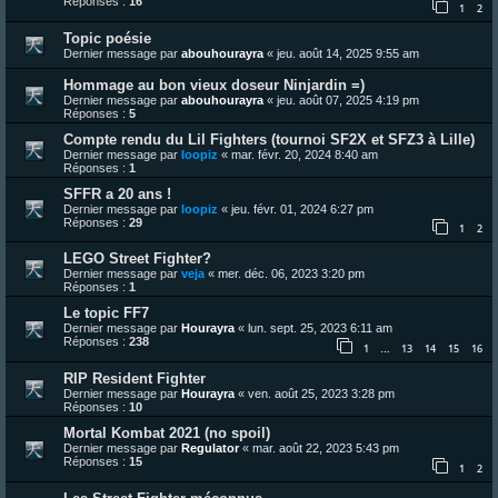
Réponses :
16
1
2
Topic poésie
Dernier message par
abouhourayra
«
jeu. août 14, 2025 9:55 am
Hommage au bon vieux doseur Ninjardin =)
Dernier message par
abouhourayra
«
jeu. août 07, 2025 4:19 pm
Réponses :
5
Compte rendu du Lil Fighters (tournoi SF2X et SFZ3 à Lille)
Dernier message par
loopiz
«
mar. févr. 20, 2024 8:40 am
Réponses :
1
SFFR a 20 ans !
Dernier message par
loopiz
«
jeu. févr. 01, 2024 6:27 pm
Réponses :
29
1
2
LEGO Street Fighter?
Dernier message par
veja
«
mer. déc. 06, 2023 3:20 pm
Réponses :
1
Le topic FF7
Dernier message par
Hourayra
«
lun. sept. 25, 2023 6:11 am
Réponses :
238
1
13
14
15
16
…
RIP Resident Fighter
Dernier message par
Hourayra
«
ven. août 25, 2023 3:28 pm
Réponses :
10
Mortal Kombat 2021 (no spoil)
Dernier message par
Regulator
«
mar. août 22, 2023 5:43 pm
Réponses :
15
1
2