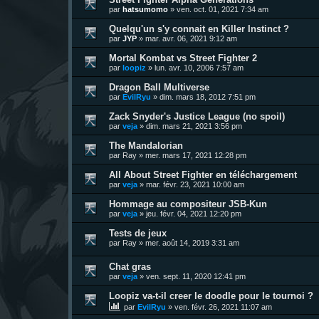
par
hatsumomo
»
ven. oct. 01, 2021 7:34 am
Quelqu'un s'y connait en Killer Instinct ?
par
JYP
»
mar. avr. 06, 2021 9:12 am
Mortal Kombat vs Street Fighter 2
par
loopiz
»
lun. avr. 10, 2006 7:57 am
Dragon Ball Multiverse
par
EvilRyu
»
dim. mars 18, 2012 7:51 pm
Zack Snyder's Justice League (no spoil)
par
veja
»
dim. mars 21, 2021 3:56 pm
The Mandalorian
par
Ray
»
mer. mars 17, 2021 12:28 pm
All About Street Fighter en téléchargement
par
veja
»
mar. févr. 23, 2021 10:00 am
Hommage au compositeur JSB-Kun
par
veja
»
jeu. févr. 04, 2021 12:20 pm
Tests de jeux
par
Ray
»
mer. août 14, 2019 3:31 am
Chat gras
par
veja
»
ven. sept. 11, 2020 12:41 pm
Loopiz va-t-il creer le doodle pour le tournoi ?
par
EvilRyu
»
ven. févr. 26, 2021 11:07 am