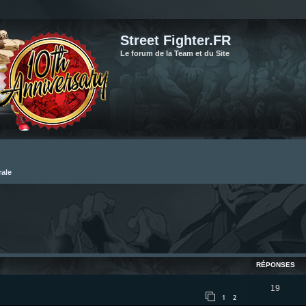
Street Fighter.FR
Le forum de la Team et du Site
rale
cher
cherche avancée
RÉPONSES
R
19
1
2
é