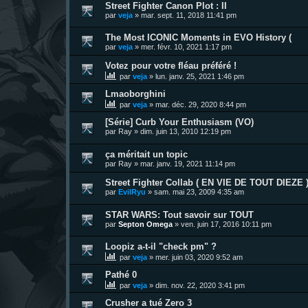
Street Fighter Canon Plot : II
par
veja
»
mar. sept. 11, 2018 11:41 pm
The Most ICONIC Moments in EVO History (
par
veja
»
mer. févr. 10, 2021 1:17 pm
Votez pour votre fléau préféré !
par
veja
»
lun. janv. 25, 2021 1:46 pm
Lmaoborghini
par
veja
»
mar. déc. 29, 2020 8:44 pm
[Série] Curb Your Enthusiasm (VO)
par
Ray
»
dim. juin 13, 2010 12:19 pm
ça méritait un topic
par
Ray
»
mar. janv. 19, 2021 11:14 pm
Street Fighter Collab ( EN VIE DE TOUT DIEZE 
par
EvilRyu
»
sam. mai 23, 2009 4:35 am
STAR WARS: Tout savoir sur TOUT
par
Septon Omega
»
ven. juin 17, 2016 10:11 pm
Loopiz a-t-il "check pm" ?
par
veja
»
mer. juin 03, 2020 9:52 am
Pathé 0
par
veja
»
dim. nov. 22, 2020 3:41 pm
Crusher a tué Zero 3