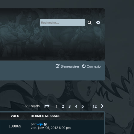
Rechercher
Recherche avan
S’enregistrer
Connexion
Page
1
sur
12
1
2
3
4
5
12
Suivante
552 sujets
…
VUES
DERNIER MESSAGE
D
par
veja
V
130869
e
ven. janv. 06, 2012 6:00 pm
r
u