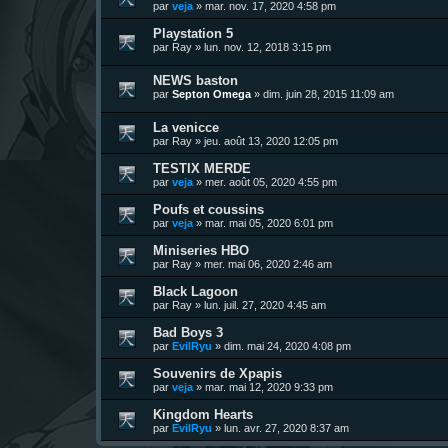
par
veja
»
mar. nov. 17, 2020 4:58 pm
Playstation 5
par
Ray
»
lun. nov. 12, 2018 3:15 pm
NEWS baston
par
Septon Omega
»
dim. juin 28, 2015 11:09 am
La venicce
par
Ray
»
jeu. août 13, 2020 12:05 pm
TESTIX MERDE
par
veja
»
mer. août 05, 2020 4:55 pm
Poufs et coussins
par
veja
»
mar. mai 05, 2020 6:01 pm
Miniseries HBO
par
Ray
»
mer. mai 06, 2020 2:46 am
Black Lagoon
par
Ray
»
lun. juil. 27, 2020 4:45 am
Bad Boys 3
par
EvilRyu
»
dim. mai 24, 2020 4:08 pm
Souvenirs de Xpapis
par
veja
»
mar. mai 12, 2020 9:33 pm
Kingdom Hearts
par
EvilRyu
»
lun. avr. 27, 2020 8:37 am