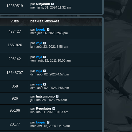
n
D
par
Ninjardin
i
V
13369519
e
e
mer. janv. 31, 2024 11:32 am
e
r
r
u
n
s
m
i
e
e
e
VUES
DERNIER MESSAGE
s
r
s
s
m
a
D
par
loopiz
V
437427
e
g
e
mer. juin 14, 2023 2:45 pm
s
e
r
u
s
n
a
D
par
veja
i
V
1561826
g
e
e
lun. août 23, 2021 8:58 am
e
e
r
r
u
n
s
m
D
par
veja
i
e
V
206142
e
e
ven. août 12, 2011 10:06 am
e
s
r
r
s
u
n
s
m
a
D
par
veja
i
e
g
V
13648707
e
e
dim. août 02, 2026 4:57 pm
e
s
e
r
r
s
u
n
s
m
a
D
par
veja
i
e
g
V
358
e
e
dim. août 02, 2026 4:56 pm
e
s
e
r
r
s
u
n
s
m
a
D
par
hatsumomo
V
926
i
e
g
e
jeu. mai 28, 2026 7:50 am
e
e
s
e
r
r
u
s
n
D
par
Regulator
s
m
a
V
95106
i
e
lun. mai 11, 2026 10:03 am
e
g
e
e
r
s
e
r
u
n
s
s
m
D
par
loopiz
i
a
V
20177
e
e
e
mer. avr. 15, 2026 11:18 am
e
g
s
r
r
e
u
s