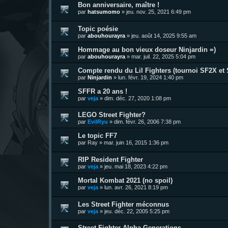
Bon anniversaire, maître !
par
hatsumomo
»
jeu. nov. 25, 2021 6:49 pm
Topic poésie
par
abouhourayra
»
jeu. août 14, 2025 9:55 am
Hommage au bon vieux doseur Ninjardin =)
par
abouhourayra
»
mar. juil. 22, 2025 5:04 pm
Compte rendu du Lil Fighters (tournoi SF2X et S
par
Ninjardin
»
lun. févr. 19, 2024 1:40 pm
SFFR a 20 ans !
par
veja
»
dim. déc. 27, 2020 1:08 pm
LEGO Street Fighter?
par
EvilRyu
»
dim. févr. 26, 2006 7:38 pm
Le topic FF7
par
Ray
»
mar. juin 16, 2015 1:36 pm
RIP Resident Fighter
par
veja
»
jeu. mai 18, 2023 4:22 pm
Mortal Kombat 2021 (no spoil)
par
veja
»
lun. avr. 26, 2021 8:19 pm
Les Street Fighter méconnus
par
veja
»
jeu. déc. 22, 2005 5:25 pm
Street Fighter Alpha Generations