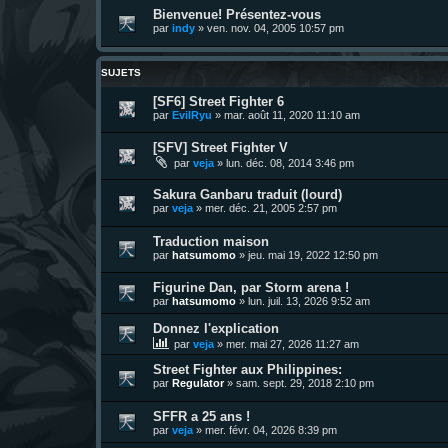
Bienvenue! Présentez-vous
par
indy
»
ven. nov. 04, 2005 10:57 pm
SUJETS
[SF6] Street Fighter 6
par
EvilRyu
»
mar. août 11, 2020 11:10 am
[SFV] Street Fighter V
par
veja
»
lun. déc. 08, 2014 3:46 pm
Sakura Ganbaru traduit (lourd)
par
veja
»
mer. déc. 21, 2005 2:57 pm
Traduction maison
par
hatsumomo
»
jeu. mai 19, 2022 12:50 pm
Figurine Dan, par Storm arena !
par
hatsumomo
»
lun. juil. 13, 2026 9:52 am
Donnez l'explication
par
veja
»
mer. mai 27, 2026 11:27 am
Street Fighter aux Philippines:
par
Regulator
»
sam. sept. 29, 2018 2:10 pm
SFFR a 25 ans !
par
veja
»
mer. févr. 04, 2026 8:39 pm