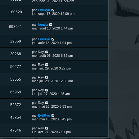
e
ven. nov. 20, 2020 11:24 am
e
g
e
e
r
s
e
r
u
n
s
D
par
EvilRyu
s
m
V
180520
i
a
e
jeu. sept. 17, 2020 12:09 pm
e
e
e
g
r
s
r
u
e
n
s
s
m
D
par
loopiz
i
a
V
698641
e
e
e
mar. août 18, 2020 1:44 pm
e
g
s
r
r
e
u
s
n
s
m
a
D
par
EvilRyu
i
e
V
29669
g
e
e
jeu. août 13, 2020 1:04 pm
e
s
e
r
r
s
u
n
s
m
a
D
par
Ray
V
30268
i
e
g
e
mer. août 05, 2020 6:32 pm
e
e
s
e
r
r
u
s
n
D
par
Ray
s
m
a
V
50277
i
e
mer. juil. 29, 2020 3:27 pm
e
g
e
e
r
s
e
r
u
n
s
D
par
Ray
s
m
V
53555
i
a
e
mer. juil. 29, 2020 12:55 am
e
e
e
g
r
s
r
u
e
n
s
D
par
Ray
s
m
V
65969
i
a
e
lun. juil. 27, 2020 4:45 am
e
e
e
g
r
s
r
u
e
n
s
D
par
Ray
s
m
V
52872
i
a
e
mar. mai 26, 2020 6:53 pm
e
e
e
g
r
s
r
u
e
n
s
D
par
EvilRyu
s
m
V
49854
i
a
e
mer. mai 13, 2020 8:45 pm
e
e
e
g
r
s
r
u
e
n
s
D
par
Ray
s
m
V
47546
i
a
e
lun. avr. 27, 2020 7:01 pm
e
e
e
g
r
s
r
u
e
n