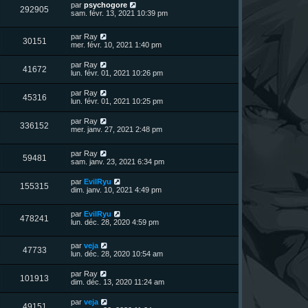
n
D
par
psychogore
s
m
a
V
292905
i
e
sam. févr. 13, 2021 10:39 pm
e
g
e
e
r
s
e
r
u
n
s
s
m
D
par
Ray
i
a
V
30151
e
e
e
mer. févr. 10, 2021 1:40 pm
e
g
s
r
r
e
u
s
n
s
m
D
par
Ray
a
V
41672
i
e
e
lun. févr. 01, 2021 10:26 pm
g
e
e
s
r
e
r
u
s
n
D
par
Ray
s
m
a
V
45316
i
e
lun. févr. 01, 2021 10:25 pm
e
g
e
e
r
s
e
r
u
n
s
D
par
Ray
s
m
V
336152
i
a
e
mer. janv. 27, 2021 2:48 pm
e
e
e
g
r
s
r
u
e
n
s
s
m
D
par
Ray
i
a
V
59481
e
e
e
sam. janv. 23, 2021 6:34 pm
e
g
s
r
r
e
u
s
n
s
m
D
par
EvilRyu
a
V
155315
i
e
e
dim. janv. 10, 2021 4:49 pm
g
e
e
s
r
e
r
u
s
n
s
m
a
D
par
EvilRyu
i
V
478241
e
g
e
e
lun. déc. 28, 2020 4:59 pm
e
s
e
r
r
u
s
n
s
m
a
D
par
veja
i
e
V
47733
g
e
e
lun. déc. 28, 2020 10:54 am
e
s
e
r
r
s
u
n
s
m
a
D
par
Ray
V
101913
i
e
g
e
dim. déc. 13, 2020 11:24 am
e
e
s
e
r
r
u
s
n
D
par
veja
s
m
a
V
49151
i