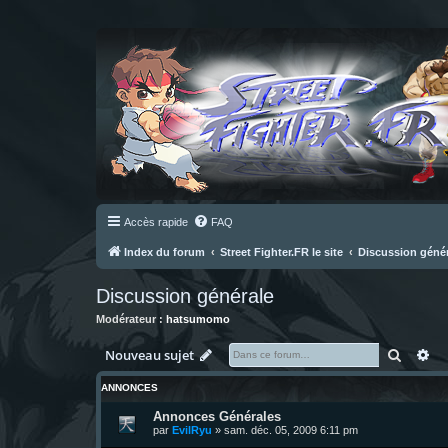
Accès rapide
FAQ
Index du forum
Street Fighter.FR le site
Discussion géné
Discussion générale
Modérateur :
hatsumomo
Recher
Re
Nouveau sujet
ANNONCES
Annonces Générales
par
EvilRyu
»
sam. déc. 05, 2009 6:11 pm