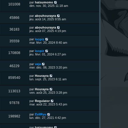
n
s
m
D
par
hatsumomo
a
V
101008
i
e
e
dim. nov. 30, 2025 11:18 am
g
e
e
s
r
e
r
u
s
n
s
m
a
D
par
abouhourayra
i
V
45866
e
g
e
e
jeu. août 14, 2025 9:55 am
e
s
e
r
r
u
s
n
s
m
D
par
abouhourayra
a
V
36183
i
e
e
jeu. août 07, 2025 4:19 pm
g
e
e
s
r
e
r
u
s
n
D
par
loopiz
s
m
a
V
35559
i
e
mar. févr. 20, 2024 8:40 am
e
g
e
e
r
s
e
r
u
n
s
D
par
loopiz
s
m
V
170808
i
a
e
jeu. févr. 01, 2024 6:27 pm
e
e
e
g
r
s
r
u
e
n
s
s
m
D
par
veja
i
a
V
46229
e
e
e
mer. déc. 06, 2023 3:20 pm
e
g
s
r
r
e
u
s
n
s
m
D
par
Hourayra
a
V
859540
i
e
e
lun. sept. 25, 2023 6:11 am
g
e
e
s
r
e
r
u
s
n
s
m
a
D
par
Hourayra
i
V
113013
e
g
e
e
ven. août 25, 2023 3:28 pm
e
s
e
r
r
u
s
n
s
m
D
par
Regulator
a
V
97878
i
e
e
mar. août 22, 2023 5:43 pm
g
e
e
s
r
e
r
u
s
n
s
m
a
D
par
EvilRyu
i
V
198982
e
g
e
e
lun. déc. 27, 2021 4:42 pm
e
s
e
r
r
u
s
n
s
m
a
D
par
hatsumomo
i
e