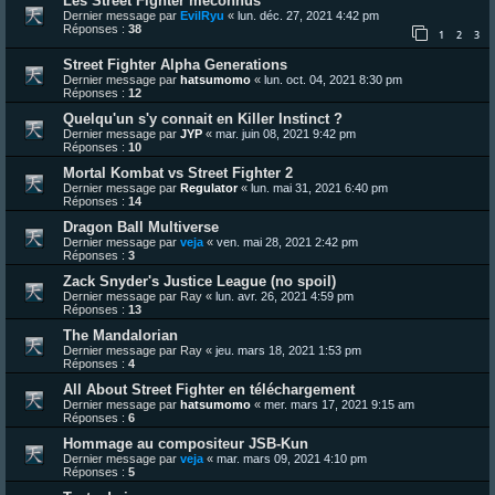
Les Street Fighter méconnus
Dernier message par
EvilRyu
«
lun. déc. 27, 2021 4:42 pm
Réponses :
38
1
2
3
Street Fighter Alpha Generations
Dernier message par
hatsumomo
«
lun. oct. 04, 2021 8:30 pm
Réponses :
12
Quelqu'un s'y connait en Killer Instinct ?
Dernier message par
JYP
«
mar. juin 08, 2021 9:42 pm
Réponses :
10
Mortal Kombat vs Street Fighter 2
Dernier message par
Regulator
«
lun. mai 31, 2021 6:40 pm
Réponses :
14
Dragon Ball Multiverse
Dernier message par
veja
«
ven. mai 28, 2021 2:42 pm
Réponses :
3
Zack Snyder's Justice League (no spoil)
Dernier message par
Ray
«
lun. avr. 26, 2021 4:59 pm
Réponses :
13
The Mandalorian
Dernier message par
Ray
«
jeu. mars 18, 2021 1:53 pm
Réponses :
4
All About Street Fighter en téléchargement
Dernier message par
hatsumomo
«
mer. mars 17, 2021 9:15 am
Réponses :
6
Hommage au compositeur JSB-Kun
Dernier message par
veja
«
mar. mars 09, 2021 4:10 pm
Réponses :
5