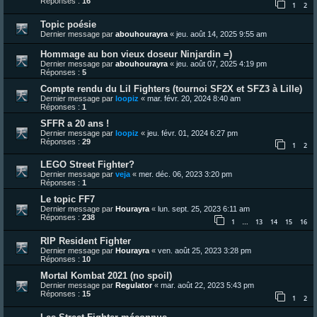
Réponses :
16
1
2
Topic poésie
Dernier message par
abouhourayra
«
jeu. août 14, 2025 9:55 am
Hommage au bon vieux doseur Ninjardin =)
Dernier message par
abouhourayra
«
jeu. août 07, 2025 4:19 pm
Réponses :
5
Compte rendu du Lil Fighters (tournoi SF2X et SFZ3 à Lille)
Dernier message par
loopiz
«
mar. févr. 20, 2024 8:40 am
Réponses :
1
SFFR a 20 ans !
Dernier message par
loopiz
«
jeu. févr. 01, 2024 6:27 pm
Réponses :
29
1
2
LEGO Street Fighter?
Dernier message par
veja
«
mer. déc. 06, 2023 3:20 pm
Réponses :
1
Le topic FF7
Dernier message par
Hourayra
«
lun. sept. 25, 2023 6:11 am
Réponses :
238
1
13
14
15
16
…
RIP Resident Fighter
Dernier message par
Hourayra
«
ven. août 25, 2023 3:28 pm
Réponses :
10
Mortal Kombat 2021 (no spoil)
Dernier message par
Regulator
«
mar. août 22, 2023 5:43 pm
Réponses :
15
1
2