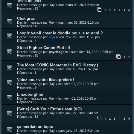
Tests de jeux
Dernier message par
Ray
«
mar. mars 02, 2021 6:40 pm
Réponses :
75
1
2
3
4
5
6
Chat gras
Dernier message par
Ray
«
mar. mars 02, 2021 6:10 pm
Réponses :
10
Loopiz va-t-il creer le doodle pour le tournoi ?
Dernier message par
veja
«
ven. févr. 26, 2021 11:26 pm
Réponses :
4
Street Fighter Canon Plot : II
Dernier message par
psychogore
«
sam. févr. 13, 2021 10:39 pm
Réponses :
25
1
2
The Most ICONIC Moments in EVO History (
Dernier message par
Ray
«
mer. févr. 10, 2021 1:40 pm
Réponses :
1
Votez pour votre fléau préféré !
Dernier message par
Ray
«
lun. févr. 01, 2021 10:26 pm
Réponses :
5
Lmaoborghini
Dernier message par
Ray
«
lun. févr. 01, 2021 10:25 pm
Réponses :
6
[Série] Curb Your Enthusiasm (VO)
Dernier message par
Ray
«
mer. janv. 27, 2021 2:48 pm
Réponses :
82
1
2
3
4
5
6
ça méritait un topic
Dernier message par
Ray
«
sam. janv. 23, 2021 6:34 pm