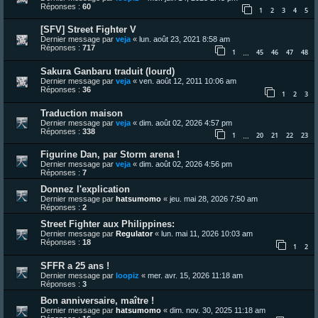
Réponses :
60
1
2
3
4
5
[SFV] Street Fighter V
Dernier message par
veja
«
lun. août 23, 2021 8:58 am
Réponses :
717
1
45
46
47
48
…
Sakura Ganbaru traduit (lourd)
Dernier message par
veja
«
ven. août 12, 2011 10:06 am
Réponses :
36
1
2
3
Traduction maison
Dernier message par
veja
«
dim. août 02, 2026 4:57 pm
Réponses :
338
1
20
21
22
23
…
Figurine Dan, par Storm arena !
Dernier message par
veja
«
dim. août 02, 2026 4:56 pm
Réponses :
7
Donnez l'explication
Dernier message par
hatsumomo
«
jeu. mai 28, 2026 7:50 am
Réponses :
2
Street Fighter aux Philippines:
Dernier message par
Regulator
«
lun. mai 11, 2026 10:03 am
Réponses :
18
1
2
SFFR a 25 ans !
Dernier message par
loopiz
«
mer. avr. 15, 2026 11:18 am
Réponses :
3
Bon anniversaire, maître !
Dernier message par
hatsumomo
«
dim. nov. 30, 2025 11:18 am