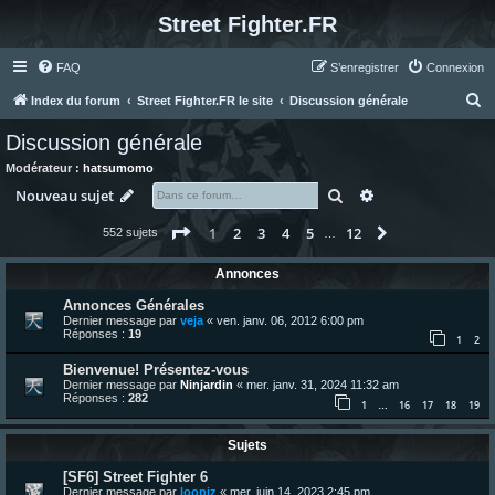
Street Fighter.FR
FAQ
S’enregistrer
Connexion
R
Index du forum
Street Fighter.FR le site
Discussion générale
e
Discussion générale
c
Modérateur :
hatsumomo
h
Rechercher
Recherche avanc
Nouveau sujet
e
Page
1
sur
12
1
2
3
4
5
12
Suivante
552 sujets
r
…
c
Annonces
h
Annonces Générales
e
Dernier message par
veja
«
ven. janv. 06, 2012 6:00 pm
Réponses :
19
r
1
2
Bienvenue! Présentez-vous
Dernier message par
Ninjardin
«
mer. janv. 31, 2024 11:32 am
Réponses :
282
1
16
17
18
19
…
Sujets
[SF6] Street Fighter 6
Dernier message par
loopiz
«
mer. juin 14, 2023 2:45 pm