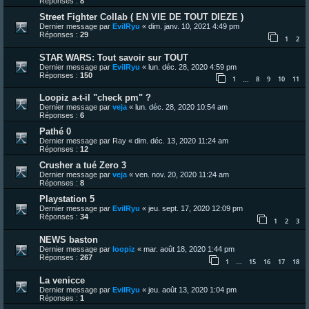
Réponses :
8
Street Fighter Collab ( EN VIE DE TOUT DIEZE )
Dernier message par
EvilRyu
«
dim. janv. 10, 2021 4:49 pm
Réponses :
29
1
2
STAR WARS: Tout savoir sur TOUT
Dernier message par
EvilRyu
«
lun. déc. 28, 2020 4:59 pm
Réponses :
150
1
8
9
10
11
…
Loopiz a-t-il "check pm" ?
Dernier message par
veja
«
lun. déc. 28, 2020 10:54 am
Réponses :
6
Pathé 0
Dernier message par
Ray
«
dim. déc. 13, 2020 11:24 am
Réponses :
12
Crusher a tué Zero 3
Dernier message par
veja
«
ven. nov. 20, 2020 11:24 am
Réponses :
8
Playstation 5
Dernier message par
EvilRyu
«
jeu. sept. 17, 2020 12:09 pm
Réponses :
34
1
2
3
NEWS baston
Dernier message par
loopiz
«
mar. août 18, 2020 1:44 pm
Réponses :
267
1
15
16
17
18
…
La venicce
Dernier message par
EvilRyu
«
jeu. août 13, 2020 1:04 pm
Réponses :
1