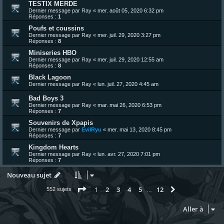
TESTIX MERDE
Dernier message par
Ray
«
mer. août 05, 2020 6:32 pm
Réponses :
1
Poufs et coussins
Dernier message par
Ray
«
mer. juil. 29, 2020 3:27 pm
Réponses :
8
Miniseries HBO
Dernier message par
Ray
«
mer. juil. 29, 2020 12:55 am
Réponses :
8
Black Lagoon
Dernier message par
Ray
«
lun. juil. 27, 2020 4:45 am
Bad Boys 3
Dernier message par
Ray
«
mar. mai 26, 2020 6:53 pm
Réponses :
7
Souvenirs de Xpapis
Dernier message par
EvilRyu
«
mer. mai 13, 2020 8:45 pm
Réponses :
7
Kingdom Hearts
Dernier message par
Ray
«
lun. avr. 27, 2020 7:01 pm
Réponses :
7
Nouveau sujet
Page
1
sur
12
1
2
3
4
5
12
Suivante
552 sujets
…
Aller à