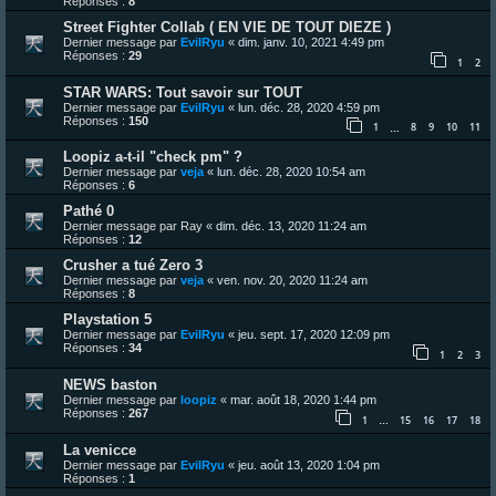
Réponses :
8
Street Fighter Collab ( EN VIE DE TOUT DIEZE )
Dernier message par
EvilRyu
«
dim. janv. 10, 2021 4:49 pm
Réponses :
29
1
2
STAR WARS: Tout savoir sur TOUT
Dernier message par
EvilRyu
«
lun. déc. 28, 2020 4:59 pm
Réponses :
150
1
8
9
10
11
…
Loopiz a-t-il "check pm" ?
Dernier message par
veja
«
lun. déc. 28, 2020 10:54 am
Réponses :
6
Pathé 0
Dernier message par
Ray
«
dim. déc. 13, 2020 11:24 am
Réponses :
12
Crusher a tué Zero 3
Dernier message par
veja
«
ven. nov. 20, 2020 11:24 am
Réponses :
8
Playstation 5
Dernier message par
EvilRyu
«
jeu. sept. 17, 2020 12:09 pm
Réponses :
34
1
2
3
NEWS baston
Dernier message par
loopiz
«
mar. août 18, 2020 1:44 pm
Réponses :
267
1
15
16
17
18
…
La venicce
Dernier message par
EvilRyu
«
jeu. août 13, 2020 1:04 pm
Réponses :
1