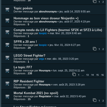
Réponses :
16
1
2
Topic poésie
Dernier message par
abouhourayra
«
jeu. août 14, 2025 9:55 am
Hommage au bon vieux doseur Ninjardin =)
Dernier message par
abouhourayra
«
jeu. août 07, 2025 4:19 pm
Réponses :
5
Compte rendu du Lil Fighters (tournoi SF2X et SFZ3 à Lille)
Dernier message par
loopiz
«
mar. févr. 20, 2024 8:40 am
Réponses :
1
SFFR a 20 ans !
Dernier message par
loopiz
«
jeu. févr. 01, 2024 6:27 pm
Réponses :
29
1
2
LEGO Street Fighter?
Dernier message par
veja
«
mer. déc. 06, 2023 3:20 pm
Réponses :
1
Le topic FF7
Dernier message par
Hourayra
«
lun. sept. 25, 2023 6:11 am
Réponses :
238
1
13
14
15
16
…
RIP Resident Fighter
Dernier message par
Hourayra
«
ven. août 25, 2023 3:28 pm
Réponses :
10
Mortal Kombat 2021 (no spoil)
Dernier message par
Regulator
«
mar. août 22, 2023 5:43 pm
Réponses :
15
1
2