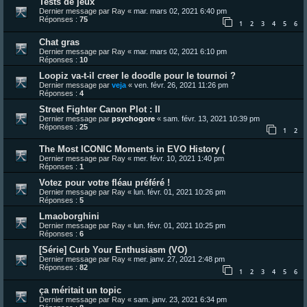
Tests de jeux
Dernier message par
Ray
«
mar. mars 02, 2021 6:40 pm
Réponses :
75
1
2
3
4
5
6
Chat gras
Dernier message par
Ray
«
mar. mars 02, 2021 6:10 pm
Réponses :
10
Loopiz va-t-il creer le doodle pour le tournoi ?
Dernier message par
veja
«
ven. févr. 26, 2021 11:26 pm
Réponses :
4
Street Fighter Canon Plot : II
Dernier message par
psychogore
«
sam. févr. 13, 2021 10:39 pm
Réponses :
25
1
2
The Most ICONIC Moments in EVO History (
Dernier message par
Ray
«
mer. févr. 10, 2021 1:40 pm
Réponses :
1
Votez pour votre fléau préféré !
Dernier message par
Ray
«
lun. févr. 01, 2021 10:26 pm
Réponses :
5
Lmaoborghini
Dernier message par
Ray
«
lun. févr. 01, 2021 10:25 pm
Réponses :
6
[Série] Curb Your Enthusiasm (VO)
Dernier message par
Ray
«
mer. janv. 27, 2021 2:48 pm
Réponses :
82
1
2
3
4
5
6
ça méritait un topic
Dernier message par
Ray
«
sam. janv. 23, 2021 6:34 pm