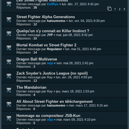
Les Street Fighter méconnus
Dernier message par
EvilRyu
«
lun. déc. 27, 2021 4:42 pm
Réponses :
38
1
2
3
Street Fighter Alpha Generations
Dernier message par
hatsumomo
«
lun. oct. 04, 2021 8:30 pm
Réponses :
12
Quelqu'un s'y connait en Killer Instinct ?
Dernier message par
JYP
«
mar. juin 08, 2021 9:42 pm
Réponses :
10
Mortal Kombat vs Street Fighter 2
Dernier message par
Regulator
«
lun. mai 31, 2021 6:40 pm
Réponses :
14
Dragon Ball Multiverse
Dernier message par
veja
«
ven. mai 28, 2021 2:42 pm
Réponses :
3
Zack Snyder's Justice League (no spoil)
Dernier message par
Ray
«
lun. avr. 26, 2021 4:59 pm
Réponses :
13
The Mandalorian
Dernier message par
Ray
«
jeu. mars 18, 2021 1:53 pm
Réponses :
4
All About Street Fighter en téléchargement
Dernier message par
hatsumomo
«
mer. mars 17, 2021 9:15 am
Réponses :
6
Hommage au compositeur JSB-Kun
Dernier message par
veja
«
mar. mars 09, 2021 4:10 pm
Réponses :
5