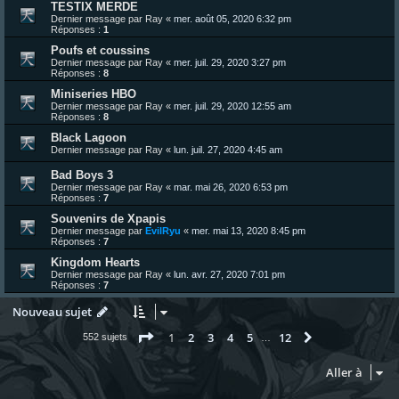
TESTIX MERDE
Dernier message par
Ray
«
mer. août 05, 2020 6:32 pm
Réponses :
1
Poufs et coussins
Dernier message par
Ray
«
mer. juil. 29, 2020 3:27 pm
Réponses :
8
Miniseries HBO
Dernier message par
Ray
«
mer. juil. 29, 2020 12:55 am
Réponses :
8
Black Lagoon
Dernier message par
Ray
«
lun. juil. 27, 2020 4:45 am
Bad Boys 3
Dernier message par
Ray
«
mar. mai 26, 2020 6:53 pm
Réponses :
7
Souvenirs de Xpapis
Dernier message par
EvilRyu
«
mer. mai 13, 2020 8:45 pm
Réponses :
7
Kingdom Hearts
Dernier message par
Ray
«
lun. avr. 27, 2020 7:01 pm
Réponses :
7
Nouveau sujet
Page
1
sur
12
1
2
3
4
5
12
Suivante
552 sujets
…
Aller à