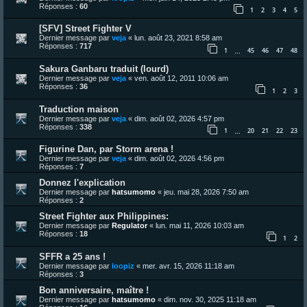
Réponses :
60
1
2
3
4
5
[SFV] Street Fighter V
Dernier message par
veja
«
lun. août 23, 2021 8:58 am
Réponses :
717
1
45
46
47
48
…
Sakura Ganbaru traduit (lourd)
Dernier message par
veja
«
ven. août 12, 2011 10:06 am
Réponses :
36
1
2
3
Traduction maison
Dernier message par
veja
«
dim. août 02, 2026 4:57 pm
Réponses :
338
1
20
21
22
23
…
Figurine Dan, par Storm arena !
Dernier message par
veja
«
dim. août 02, 2026 4:56 pm
Réponses :
7
Donnez l'explication
Dernier message par
hatsumomo
«
jeu. mai 28, 2026 7:50 am
Réponses :
2
Street Fighter aux Philippines:
Dernier message par
Regulator
«
lun. mai 11, 2026 10:03 am
Réponses :
18
1
2
SFFR a 25 ans !
Dernier message par
loopiz
«
mer. avr. 15, 2026 11:18 am
Réponses :
3
Bon anniversaire, maître !
Dernier message par
hatsumomo
«
dim. nov. 30, 2025 11:18 am