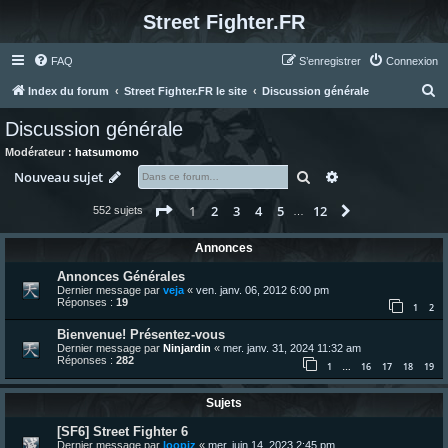
Street Fighter.FR
FAQ
S’enregistrer
Connexion
R
Index du forum
Street Fighter.FR le site
Discussion générale
e
Discussion générale
c
Modérateur :
hatsumomo
h
Rechercher
Recherche avanc
Nouveau sujet
e
Page
1
sur
12
1
2
3
4
5
12
Suivante
552 sujets
r
…
c
Annonces
h
Annonces Générales
e
Dernier message par
veja
«
ven. janv. 06, 2012 6:00 pm
Réponses :
19
r
1
2
Bienvenue! Présentez-vous
Dernier message par
Ninjardin
«
mer. janv. 31, 2024 11:32 am
Réponses :
282
1
16
17
18
19
…
Sujets
[SF6] Street Fighter 6
Dernier message par
loopiz
«
mer. juin 14, 2023 2:45 pm