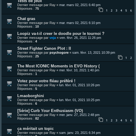
Tests de jeux
Dernier message par
Ray
«
mar. mars 02, 2021 6:40 pm
Réponses :
75
1
2
3
4
5
6
Chat gras
Dernier message par
Ray
«
mar. mars 02, 2021 6:10 pm
Réponses :
10
Loopiz va-t-il creer le doodle pour le tournoi ?
Dernier message par
veja
«
ven. févr. 26, 2021 11:26 pm
Réponses :
4
Street Fighter Canon Plot : II
Dernier message par
psychogore
«
sam. févr. 13, 2021 10:39 pm
Réponses :
25
1
2
The Most ICONIC Moments in EVO History (
Dernier message par
Ray
«
mer. févr. 10, 2021 1:40 pm
Réponses :
1
Votez pour votre fléau préféré !
Dernier message par
Ray
«
lun. févr. 01, 2021 10:26 pm
Réponses :
5
Lmaoborghini
Dernier message par
Ray
«
lun. févr. 01, 2021 10:25 pm
Réponses :
6
[Série] Curb Your Enthusiasm (VO)
Dernier message par
Ray
«
mer. janv. 27, 2021 2:48 pm
Réponses :
82
1
2
3
4
5
6
ça méritait un topic
Dernier message par
Ray
«
sam. janv. 23, 2021 6:34 pm