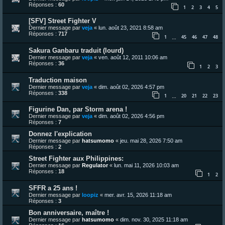
Réponses :
60
1
2
3
4
5
[SFV] Street Fighter V
Dernier message par
veja
«
lun. août 23, 2021 8:58 am
Réponses :
717
1
45
46
47
48
…
Sakura Ganbaru traduit (lourd)
Dernier message par
veja
«
ven. août 12, 2011 10:06 am
Réponses :
36
1
2
3
Traduction maison
Dernier message par
veja
«
dim. août 02, 2026 4:57 pm
Réponses :
338
1
20
21
22
23
…
Figurine Dan, par Storm arena !
Dernier message par
veja
«
dim. août 02, 2026 4:56 pm
Réponses :
7
Donnez l'explication
Dernier message par
hatsumomo
«
jeu. mai 28, 2026 7:50 am
Réponses :
2
Street Fighter aux Philippines:
Dernier message par
Regulator
«
lun. mai 11, 2026 10:03 am
Réponses :
18
1
2
SFFR a 25 ans !
Dernier message par
loopiz
«
mer. avr. 15, 2026 11:18 am
Réponses :
3
Bon anniversaire, maître !
Dernier message par
hatsumomo
«
dim. nov. 30, 2025 11:18 am