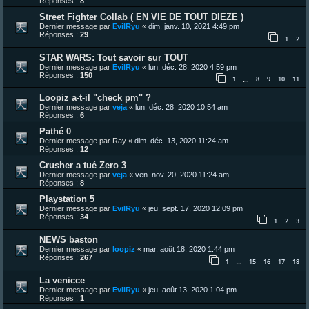
Réponses :
8
Street Fighter Collab ( EN VIE DE TOUT DIEZE )
Dernier message par
EvilRyu
«
dim. janv. 10, 2021 4:49 pm
Réponses :
29
1
2
STAR WARS: Tout savoir sur TOUT
Dernier message par
EvilRyu
«
lun. déc. 28, 2020 4:59 pm
Réponses :
150
1
8
9
10
11
…
Loopiz a-t-il "check pm" ?
Dernier message par
veja
«
lun. déc. 28, 2020 10:54 am
Réponses :
6
Pathé 0
Dernier message par
Ray
«
dim. déc. 13, 2020 11:24 am
Réponses :
12
Crusher a tué Zero 3
Dernier message par
veja
«
ven. nov. 20, 2020 11:24 am
Réponses :
8
Playstation 5
Dernier message par
EvilRyu
«
jeu. sept. 17, 2020 12:09 pm
Réponses :
34
1
2
3
NEWS baston
Dernier message par
loopiz
«
mar. août 18, 2020 1:44 pm
Réponses :
267
1
15
16
17
18
…
La venicce
Dernier message par
EvilRyu
«
jeu. août 13, 2020 1:04 pm
Réponses :
1