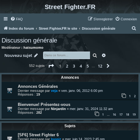
Street Fighter.FR
FAQ
S’enregistrer
Connexion
R
Index du forum
Street Fighter.FR le site
Discussion générale
e
Discussion générale
c
Modérateur :
hatsumomo
h
Rechercher
Recherche avanc
Nouveau sujet
e
Page
1
sur
12
1
2
3
4
5
12
Suivante
552 sujets
r
…
c
Annonces
h
Annonces Générales
e
Dernier message par
veja
«
ven. janv. 06, 2012 6:00 pm
Réponses :
19
r
1
2
Bienvenue! Présentez-vous
Dernier message par
Ninjardin
«
mer. janv. 31, 2024 11:32 am
Réponses :
282
1
16
17
18
19
…
Sujets
[SF6] Street Fighter 6
Dernier message par
loopiz
«
mer. juin 14, 2023 2:45 pm