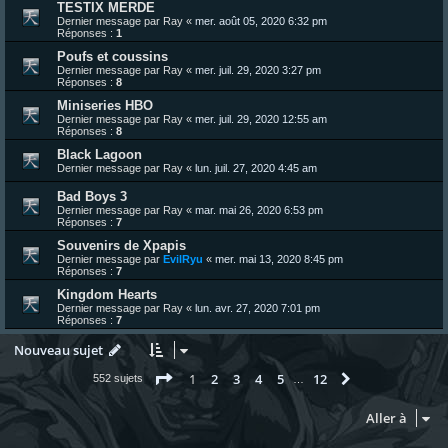
TESTIX MERDE
Dernier message par
Ray
«
mer. août 05, 2020 6:32 pm
Réponses :
1
Poufs et coussins
Dernier message par
Ray
«
mer. juil. 29, 2020 3:27 pm
Réponses :
8
Miniseries HBO
Dernier message par
Ray
«
mer. juil. 29, 2020 12:55 am
Réponses :
8
Black Lagoon
Dernier message par
Ray
«
lun. juil. 27, 2020 4:45 am
Bad Boys 3
Dernier message par
Ray
«
mar. mai 26, 2020 6:53 pm
Réponses :
7
Souvenirs de Xpapis
Dernier message par
EvilRyu
«
mer. mai 13, 2020 8:45 pm
Réponses :
7
Kingdom Hearts
Dernier message par
Ray
«
lun. avr. 27, 2020 7:01 pm
Réponses :
7
Nouveau sujet
Page
1
sur
12
1
2
3
4
5
12
Suivante
552 sujets
…
Aller à