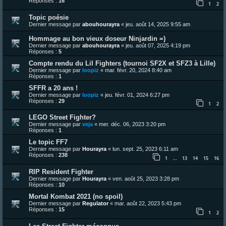
Réponses :
16
1
2
Topic poésie
Dernier message par
abouhourayra
«
jeu. août 14, 2025 9:55 am
Hommage au bon vieux doseur Ninjardin =)
Dernier message par
abouhourayra
«
jeu. août 07, 2025 4:19 pm
Réponses :
5
Compte rendu du Lil Fighters (tournoi SF2X et SFZ3 à Lille)
Dernier message par
loopiz
«
mar. févr. 20, 2024 8:40 am
Réponses :
1
SFFR a 20 ans !
Dernier message par
loopiz
«
jeu. févr. 01, 2024 6:27 pm
Réponses :
29
1
2
LEGO Street Fighter?
Dernier message par
veja
«
mer. déc. 06, 2023 3:20 pm
Réponses :
1
Le topic FF7
Dernier message par
Hourayra
«
lun. sept. 25, 2023 6:11 am
Réponses :
238
1
13
14
15
16
…
RIP Resident Fighter
Dernier message par
Hourayra
«
ven. août 25, 2023 3:28 pm
Réponses :
10
Mortal Kombat 2021 (no spoil)
Dernier message par
Regulator
«
mar. août 22, 2023 5:43 pm
Réponses :
15
1
2