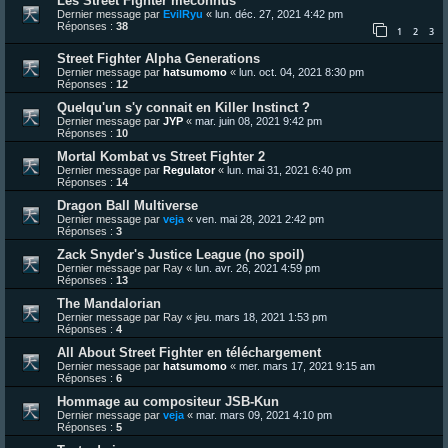
Les Street Fighter méconnus
Dernier message par
EvilRyu
«
lun. déc. 27, 2021 4:42 pm
Réponses :
38
1
2
3
Street Fighter Alpha Generations
Dernier message par
hatsumomo
«
lun. oct. 04, 2021 8:30 pm
Réponses :
12
Quelqu'un s'y connait en Killer Instinct ?
Dernier message par
JYP
«
mar. juin 08, 2021 9:42 pm
Réponses :
10
Mortal Kombat vs Street Fighter 2
Dernier message par
Regulator
«
lun. mai 31, 2021 6:40 pm
Réponses :
14
Dragon Ball Multiverse
Dernier message par
veja
«
ven. mai 28, 2021 2:42 pm
Réponses :
3
Zack Snyder's Justice League (no spoil)
Dernier message par
Ray
«
lun. avr. 26, 2021 4:59 pm
Réponses :
13
The Mandalorian
Dernier message par
Ray
«
jeu. mars 18, 2021 1:53 pm
Réponses :
4
All About Street Fighter en téléchargement
Dernier message par
hatsumomo
«
mer. mars 17, 2021 9:15 am
Réponses :
6
Hommage au compositeur JSB-Kun
Dernier message par
veja
«
mar. mars 09, 2021 4:10 pm
Réponses :
5