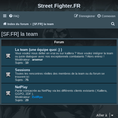
Street Fighter.FR
FAQ
S’enregistrer
Connexion
R
Index du forum
[SF.FR] la team
e
[SF.FR] la team
c
Forum
h
e
La team (une équipe quoi ;) )
Vous voulez nous defier en vrai ou sur kaillera ? Vous voulez intégrer la team
r
ou juste dialoguer avec nos exceptionnels combatants ? Alors entrez !
Modérateur :
arsenur
c
Sujets :
10
h
Sessions
Toutes les rencontres réelles des membres de la team ou du forum se
e
trouvent ici
Sujets :
75
r
NetPlay
Partie consacrée au NetPlay via les différents clients existants ( Kaillera,
GGPO, 2DF ).
Modérateur :
EvilRyu
Sujets :
29
Aller à