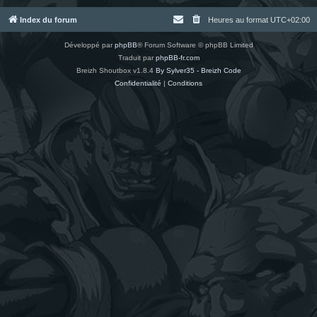
Index du forum
Heures au format
UTC+02:00
Développé par
phpBB
® Forum Software © phpBB Limited
Traduit par
phpBB-fr.com
Breizh Shoutbox v1.8.4
By Sylver35 - Breizh Code
Confidentialité
|
Conditions