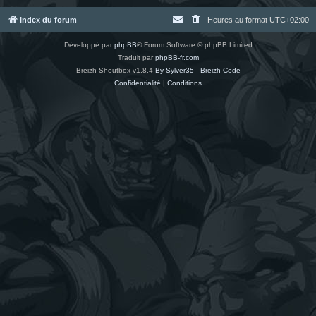
Index du forum
Heures au format
UTC+02:00
Développé par
phpBB
® Forum Software © phpBB Limited
Traduit par
phpBB-fr.com
Breizh Shoutbox v1.8.4
By Sylver35 - Breizh Code
Confidentialité
|
Conditions