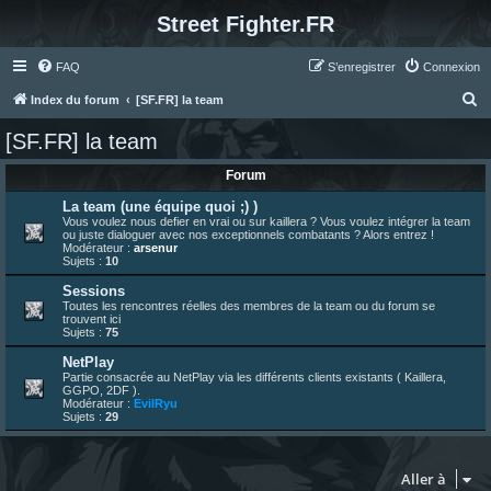
Street Fighter.FR
FAQ
S’enregistrer
Connexion
R
Index du forum
[SF.FR] la team
e
[SF.FR] la team
c
Forum
h
e
La team (une équipe quoi ;) )
Vous voulez nous defier en vrai ou sur kaillera ? Vous voulez intégrer la team
r
ou juste dialoguer avec nos exceptionnels combatants ? Alors entrez !
Modérateur :
arsenur
c
Sujets :
10
h
Sessions
Toutes les rencontres réelles des membres de la team ou du forum se
e
trouvent ici
Sujets :
75
r
NetPlay
Partie consacrée au NetPlay via les différents clients existants ( Kaillera,
GGPO, 2DF ).
Modérateur :
EvilRyu
Sujets :
29
Aller à