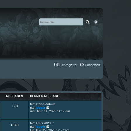
Rechercher
Recherche avan
S’enregistrer
Connexion
MESSAGES
DERNIER MESSAGE
D
Re: Candidature
M
178
e
V
par
loopiz
r
o
mar. févr. 11, 2025 11:17 am
e
n
i
i
r
s
e
l
D
Re: HFS 2023 !!
M
1043
r
e
e
V
par
loopiz
s
m
d
r
o
lun. févr. 27, 2023 12:27 pm