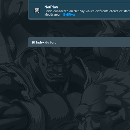
NetPlay
Partie consacrée au NetPlay via les différents clients exista
Modérateur :
EvilRyu
Index du forum