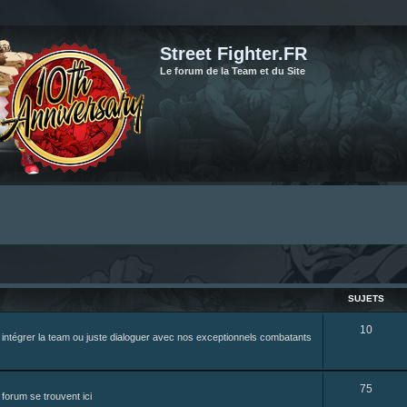
Street Fighter.FR
Le forum de la Team et du Site
SUJETS
S
10
z intégrer la team ou juste dialoguer avec nos exceptionnels combatants
u
j
S
75
forum se trouvent ici
e