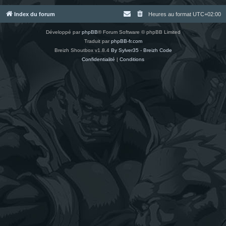
Index du forum
Heures au format
UTC+02:00
Développé par
phpBB
® Forum Software © phpBB Limited
Traduit par
phpBB-fr.com
Breizh Shoutbox v1.8.4
By Sylver35 - Breizh Code
Confidentialité
|
Conditions