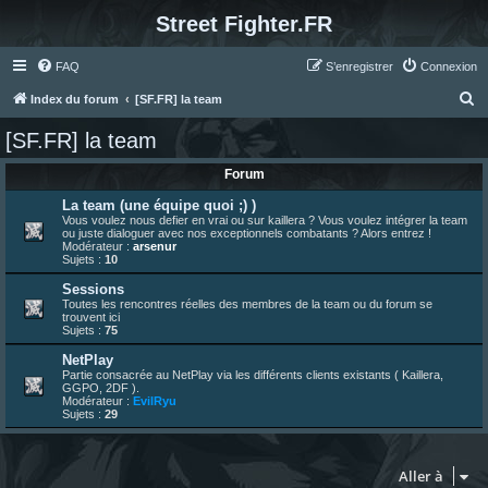
Street Fighter.FR
FAQ
S’enregistrer
Connexion
R
Index du forum
[SF.FR] la team
e
[SF.FR] la team
c
Forum
h
e
La team (une équipe quoi ;) )
Vous voulez nous defier en vrai ou sur kaillera ? Vous voulez intégrer la team
r
ou juste dialoguer avec nos exceptionnels combatants ? Alors entrez !
Modérateur :
arsenur
c
Sujets :
10
h
Sessions
Toutes les rencontres réelles des membres de la team ou du forum se
e
trouvent ici
Sujets :
75
r
NetPlay
Partie consacrée au NetPlay via les différents clients existants ( Kaillera,
GGPO, 2DF ).
Modérateur :
EvilRyu
Sujets :
29
Aller à