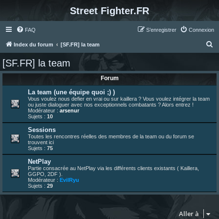
Street Fighter.FR
FAQ
S’enregistrer
Connexion
R
Index du forum
[SF.FR] la team
e
[SF.FR] la team
c
Forum
h
e
La team (une équipe quoi ;) )
Vous voulez nous defier en vrai ou sur kaillera ? Vous voulez intégrer la team
r
ou juste dialoguer avec nos exceptionnels combatants ? Alors entrez !
Modérateur :
arsenur
c
Sujets :
10
h
Sessions
Toutes les rencontres réelles des membres de la team ou du forum se
e
trouvent ici
Sujets :
75
r
NetPlay
Partie consacrée au NetPlay via les différents clients existants ( Kaillera,
GGPO, 2DF ).
Modérateur :
EvilRyu
Sujets :
29
Aller à