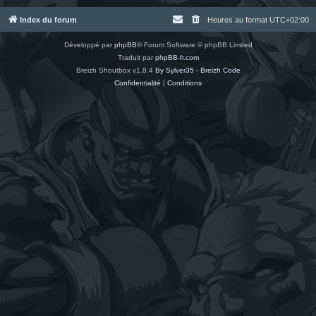
Index du forum
Heures au format
UTC+02:00
Développé par
phpBB
® Forum Software © phpBB Limited
Traduit par
phpBB-fr.com
Breizh Shoutbox v1.8.4
By Sylver35 - Breizh Code
Confidentialité
|
Conditions