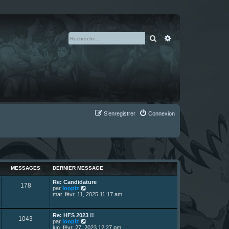
Rechercher
Recherche avan
S’enregistrer
Connexion
MESSAGES
DERNIER MESSAGE
D
Re: Candidature
M
178
e
V
par
loopiz
r
o
mar. févr. 11, 2025 11:17 am
e
n
i
i
r
s
e
l
D
Re: HFS 2023 !!
M
1043
r
e
e
V
par
loopiz
s
m
d
r
o
lun. févr. 27, 2023 12:27 pm