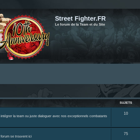
Street Fighter.FR
Le forum de la Team et du Site
SUJETS
S
10
z intégrer la team ou juste dialoguer avec nos exceptionnels combatants
u
j
S
75
forum se trouvent ici
e