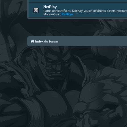
NetPlay
Partie consacrée au NetPlay via les différents clients exista
Modérateur :
EvilRyu
Index du forum