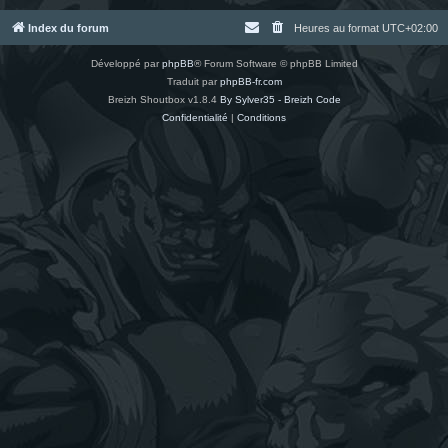
Index du forum
Heures au format
UTC+02:00
Développé par
phpBB
® Forum Software © phpBB Limited
Traduit par
phpBB-fr.com
Breizh Shoutbox v1.8.4
By Sylver35 - Breizh Code
Confidentialité
|
Conditions