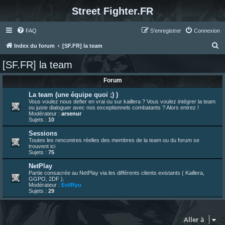
Street Fighter.FR
FAQ
S’enregistrer
Connexion
R
Index du forum
[SF.FR] la team
e
[SF.FR] la team
c
Forum
h
e
La team (une équipe quoi ;) )
Vous voulez nous defier en vrai ou sur kaillera ? Vous voulez intégrer la team
r
ou juste dialoguer avec nos exceptionnels combatants ? Alors entrez !
Modérateur :
arsenur
c
Sujets :
10
h
Sessions
Toutes les rencontres réelles des membres de la team ou du forum se
e
trouvent ici
Sujets :
75
r
NetPlay
Partie consacrée au NetPlay via les différents clients existants ( Kaillera,
GGPO, 2DF ).
Modérateur :
EvilRyu
Sujets :
29
Aller à