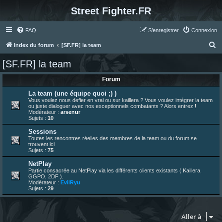
Street Fighter.FR
FAQ
S’enregistrer
Connexion
R
Index du forum
[SF.FR] la team
e
[SF.FR] la team
c
Forum
h
e
La team (une équipe quoi ;) )
Vous voulez nous defier en vrai ou sur kaillera ? Vous voulez intégrer la team
r
ou juste dialoguer avec nos exceptionnels combatants ? Alors entrez !
Modérateur :
arsenur
c
Sujets :
10
h
Sessions
Toutes les rencontres réelles des membres de la team ou du forum se
e
trouvent ici
Sujets :
75
r
NetPlay
Partie consacrée au NetPlay via les différents clients existants ( Kaillera,
GGPO, 2DF ).
Modérateur :
EvilRyu
Sujets :
29
Aller à