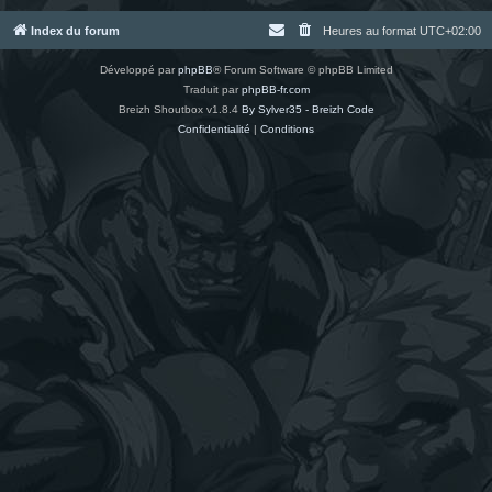
Index du forum
Heures au format
UTC+02:00
Développé par
phpBB
® Forum Software © phpBB Limited
Traduit par
phpBB-fr.com
Breizh Shoutbox v1.8.4
By Sylver35 - Breizh Code
Confidentialité
|
Conditions