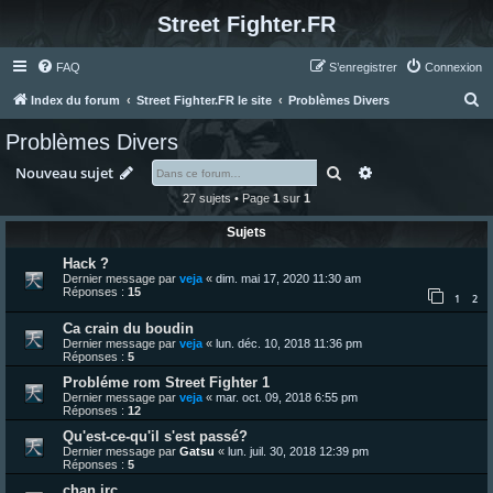
Street Fighter.FR
FAQ
S’enregistrer
Connexion
R
Index du forum
Street Fighter.FR le site
Problèmes Divers
e
Problèmes Divers
c
Rechercher
Recherche avanc
Nouveau sujet
h
27 sujets • Page
1
sur
1
e
Sujets
r
c
Hack ?
Dernier message par
veja
«
dim. mai 17, 2020 11:30 am
h
Réponses :
15
1
2
e
Ca crain du boudin
r
Dernier message par
veja
«
lun. déc. 10, 2018 11:36 pm
Réponses :
5
Probléme rom Street Fighter 1
Dernier message par
veja
«
mar. oct. 09, 2018 6:55 pm
Réponses :
12
Qu'est-ce-qu'il s'est passé?
Dernier message par
Gatsu
«
lun. juil. 30, 2018 12:39 pm
Réponses :
5
chan irc