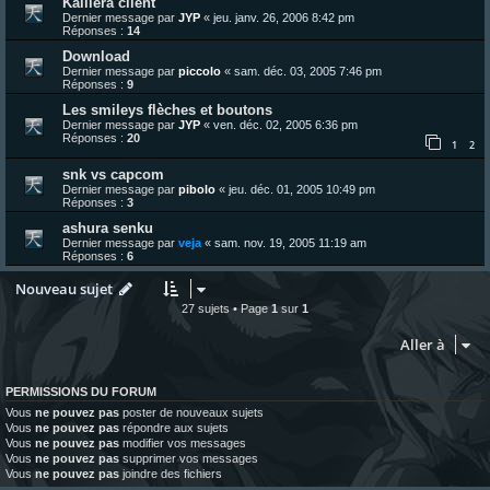
Kaillera client
Dernier message par
JYP
«
jeu. janv. 26, 2006 8:42 pm
Réponses :
14
Download
Dernier message par
piccolo
«
sam. déc. 03, 2005 7:46 pm
Réponses :
9
Les smileys flèches et boutons
Dernier message par
JYP
«
ven. déc. 02, 2005 6:36 pm
Réponses :
20
1
2
snk vs capcom
Dernier message par
pibolo
«
jeu. déc. 01, 2005 10:49 pm
Réponses :
3
ashura senku
Dernier message par
veja
«
sam. nov. 19, 2005 11:19 am
Réponses :
6
Nouveau sujet
27 sujets • Page
1
sur
1
Aller à
PERMISSIONS DU FORUM
Vous
ne pouvez pas
poster de nouveaux sujets
Vous
ne pouvez pas
répondre aux sujets
Vous
ne pouvez pas
modifier vos messages
Vous
ne pouvez pas
supprimer vos messages
Vous
ne pouvez pas
joindre des fichiers