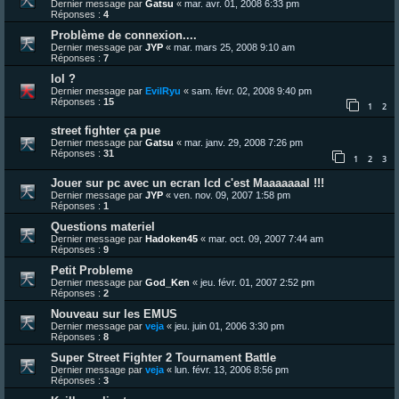
Dernier message par
Gatsu
«
mar. avr. 01, 2008 6:33 pm
Réponses :
4
Problème de connexion....
Dernier message par
JYP
«
mar. mars 25, 2008 9:10 am
Réponses :
7
lol ?
Dernier message par
EvilRyu
«
sam. févr. 02, 2008 9:40 pm
Réponses :
15
1
2
street fighter ça pue
Dernier message par
Gatsu
«
mar. janv. 29, 2008 7:26 pm
Réponses :
31
1
2
3
Jouer sur pc avec un ecran lcd c'est Maaaaaaal !!!
Dernier message par
JYP
«
ven. nov. 09, 2007 1:58 pm
Réponses :
1
Questions materiel
Dernier message par
Hadoken45
«
mar. oct. 09, 2007 7:44 am
Réponses :
9
Petit Probleme
Dernier message par
God_Ken
«
jeu. févr. 01, 2007 2:52 pm
Réponses :
2
Nouveau sur les EMUS
Dernier message par
veja
«
jeu. juin 01, 2006 3:30 pm
Réponses :
8
Super Street Fighter 2 Tournament Battle
Dernier message par
veja
«
lun. févr. 13, 2006 8:56 pm
Réponses :
3