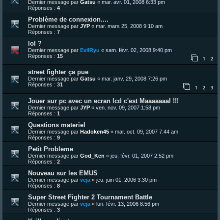
Dernier message par
Gatsu
«
mar. avr. 01, 2008 6:33 pm
Réponses :
4
Problème de connexion....
Dernier message par
JYP
«
mar. mars 25, 2008 9:10 am
Réponses :
7
lol ?
Dernier message par
EvilRyu
«
sam. févr. 02, 2008 9:40 pm
Réponses :
15
1
2
street fighter ça pue
Dernier message par
Gatsu
«
mar. janv. 29, 2008 7:26 pm
Réponses :
31
1
2
3
Jouer sur pc avec un ecran lcd c'est Maaaaaaal !!!
Dernier message par
JYP
«
ven. nov. 09, 2007 1:58 pm
Réponses :
1
Questions materiel
Dernier message par
Hadoken45
«
mar. oct. 09, 2007 7:44 am
Réponses :
9
Petit Probleme
Dernier message par
God_Ken
«
jeu. févr. 01, 2007 2:52 pm
Réponses :
2
Nouveau sur les EMUS
Dernier message par
veja
«
jeu. juin 01, 2006 3:30 pm
Réponses :
8
Super Street Fighter 2 Tournament Battle
Dernier message par
veja
«
lun. févr. 13, 2006 8:56 pm
Réponses :
3