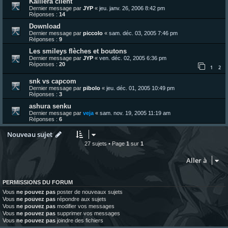
Kaillera client
Dernier message par
JYP
«
jeu. janv. 26, 2006 8:42 pm
Réponses :
14
Download
Dernier message par
piccolo
«
sam. déc. 03, 2005 7:46 pm
Réponses :
9
Les smileys flèches et boutons
Dernier message par
JYP
«
ven. déc. 02, 2005 6:36 pm
Réponses :
20
1
2
snk vs capcom
Dernier message par
pibolo
«
jeu. déc. 01, 2005 10:49 pm
Réponses :
3
ashura senku
Dernier message par
veja
«
sam. nov. 19, 2005 11:19 am
Réponses :
6
Nouveau sujet
27 sujets • Page
1
sur
1
Aller à
PERMISSIONS DU FORUM
Vous
ne pouvez pas
poster de nouveaux sujets
Vous
ne pouvez pas
répondre aux sujets
Vous
ne pouvez pas
modifier vos messages
Vous
ne pouvez pas
supprimer vos messages
Vous
ne pouvez pas
joindre des fichiers