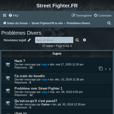
Street Fighter.FR
FAQ
S’enregistrer
Connexion
R
Index du forum
Street Fighter.FR le site
Problèmes Divers
e
Problèmes Divers
c
Rechercher
Recherche avanc
Nouveau sujet
h
27 sujets • Page
1
sur
1
e
Sujets
r
c
Hack ?
Dernier message par
veja
«
dim. mai 17, 2020 11:30 am
h
Réponses :
15
1
2
e
Ca crain du boudin
r
Dernier message par
veja
«
lun. déc. 10, 2018 11:36 pm
Réponses :
5
Probléme rom Street Fighter 1
Dernier message par
veja
«
mar. oct. 09, 2018 6:55 pm
Réponses :
12
Qu'est-ce-qu'il s'est passé?
Dernier message par
Gatsu
«
lun. juil. 30, 2018 12:39 pm
Réponses :
5
chan irc