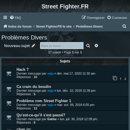
Street Fighter.FR
FAQ
S’enregistrer
Connexion
R
Index du forum
Street Fighter.FR le site
Problèmes Divers
e
Problèmes Divers
c
Rechercher
Recherche avanc
Nouveau sujet
h
27 sujets • Page
1
sur
1
e
Sujets
r
c
Hack ?
Dernier message par
veja
«
dim. mai 17, 2020 11:30 am
h
Réponses :
15
1
2
e
Ca crain du boudin
r
Dernier message par
veja
«
lun. déc. 10, 2018 11:36 pm
Réponses :
5
Probléme rom Street Fighter 1
Dernier message par
veja
«
mar. oct. 09, 2018 6:55 pm
Réponses :
12
Qu'est-ce-qu'il s'est passé?
Dernier message par
Gatsu
«
lun. juil. 30, 2018 12:39 pm
Réponses :
5
chan irc