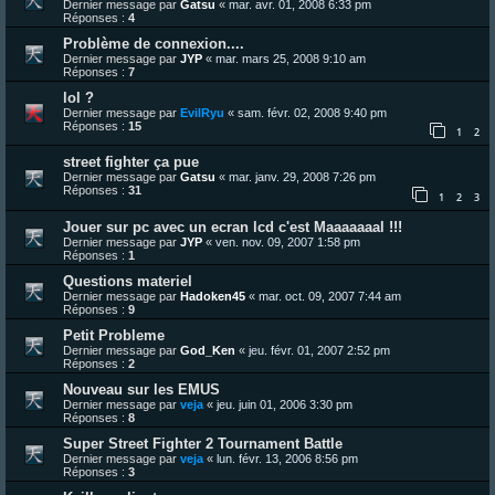
Dernier message par
Gatsu
«
mar. avr. 01, 2008 6:33 pm
Réponses :
4
Problème de connexion....
Dernier message par
JYP
«
mar. mars 25, 2008 9:10 am
Réponses :
7
lol ?
Dernier message par
EvilRyu
«
sam. févr. 02, 2008 9:40 pm
Réponses :
15
1
2
street fighter ça pue
Dernier message par
Gatsu
«
mar. janv. 29, 2008 7:26 pm
Réponses :
31
1
2
3
Jouer sur pc avec un ecran lcd c'est Maaaaaaal !!!
Dernier message par
JYP
«
ven. nov. 09, 2007 1:58 pm
Réponses :
1
Questions materiel
Dernier message par
Hadoken45
«
mar. oct. 09, 2007 7:44 am
Réponses :
9
Petit Probleme
Dernier message par
God_Ken
«
jeu. févr. 01, 2007 2:52 pm
Réponses :
2
Nouveau sur les EMUS
Dernier message par
veja
«
jeu. juin 01, 2006 3:30 pm
Réponses :
8
Super Street Fighter 2 Tournament Battle
Dernier message par
veja
«
lun. févr. 13, 2006 8:56 pm
Réponses :
3