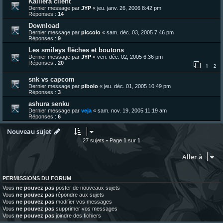
Kaillera client
Dernier message par
JYP
«
jeu. janv. 26, 2006 8:42 pm
Réponses :
14
Download
Dernier message par
piccolo
«
sam. déc. 03, 2005 7:46 pm
Réponses :
9
Les smileys flèches et boutons
Dernier message par
JYP
«
ven. déc. 02, 2005 6:36 pm
Réponses :
20
1
2
snk vs capcom
Dernier message par
pibolo
«
jeu. déc. 01, 2005 10:49 pm
Réponses :
3
ashura senku
Dernier message par
veja
«
sam. nov. 19, 2005 11:19 am
Réponses :
6
Nouveau sujet
27 sujets • Page
1
sur
1
Aller à
PERMISSIONS DU FORUM
Vous
ne pouvez pas
poster de nouveaux sujets
Vous
ne pouvez pas
répondre aux sujets
Vous
ne pouvez pas
modifier vos messages
Vous
ne pouvez pas
supprimer vos messages
Vous
ne pouvez pas
joindre des fichiers