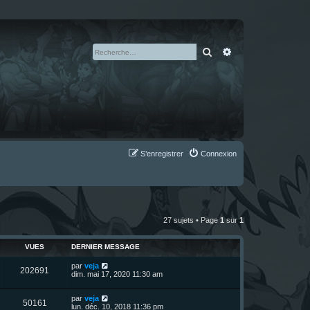
Rechercher
Recherche avan
S’enregistrer
Connexion
27 sujets • Page
1
sur
1
VUES
DERNIER MESSAGE
D
par
veja
V
202691
e
dim. mai 17, 2020 11:30 am
r
u
n
D
par
veja
i
V
50161
e
e
lun. déc. 10, 2018 11:36 pm
e