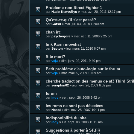
Probléme rom Street Fighter 1
par
Hado-KenvsRyu
»
mer. avr. 20, 2011 12:17 pm
Qu'est-ce-qu'il s'est passé?
par
Gatsu
»
mar. juil. 03, 2018 12:00 am
chan irc
par
psychogore
»
mer. oct. 11, 2006 2:25 pm
link Karin movelist
par
Septon
»
jeu. mars 11, 2010 6:07 pm
Site mort?
par
veja
»
dim. janv. 02, 2011 9:40 pm
Petit problème d'auto-login sur le forum
par
veja
»
mar. mai 05, 2009 10:09 am
cherche traduction des menus de sf3 Third Stri
par
seraphin02
»
jeu. févr. 26, 2009 6:02 pm
forum
par
indy
»
ven. sept. 26, 2008 9:42 pm
les roms ne sont pas détectées
par
Ncool
»
dim. nov. 25, 2007 10:11 pm
indisponibilité du site
par
indy
»
lun. sept. 08, 2008 11:15 am
Suggestions à porter à SF.FR