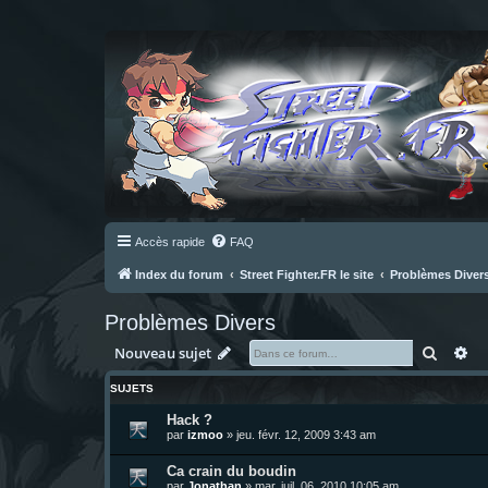
Accès rapide
FAQ
Index du forum
Street Fighter.FR le site
Problèmes Diver
Problèmes Divers
Recher
Re
Nouveau sujet
SUJETS
Hack ?
par
izmoo
»
jeu. févr. 12, 2009 3:43 am
Ca crain du boudin
par
Jonathan
»
mar. juil. 06, 2010 10:05 am