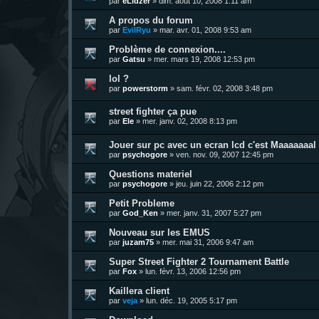
par
eLidzer
»
dim. août 10, 2008 1:11 am
A propos du forum
par
EvilRyu
»
mar. avr. 01, 2008 9:53 am
Problème de connexion....
par
Gatsu
»
mer. mars 19, 2008 12:53 pm
lol ?
par
powerstorm
»
sam. févr. 02, 2008 3:48 pm
street fighter ça pue
par
Ele
»
mer. janv. 02, 2008 8:13 pm
Jouer sur pc avec un ecran lcd c'est Maaaaaaal !
par
psychogore
»
ven. nov. 09, 2007 12:45 pm
Questions materiel
par
psychogore
»
jeu. juin 22, 2006 2:12 pm
Petit Probleme
par
God_Ken
»
mer. janv. 31, 2007 5:27 pm
Nouveau sur les EMUS
par
juzam75
»
mer. mai 31, 2006 9:47 am
Super Street Fighter 2 Tournament Battle
par
Fox
»
lun. févr. 13, 2006 12:56 pm
Kaillera client
par
veja
»
lun. déc. 19, 2005 5:17 pm