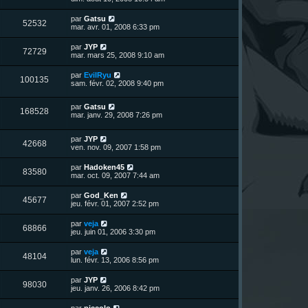
e
e
g
r
s
r
u
e
n
s
D
par
Gatsu
s
m
V
52532
i
a
e
mar. avr. 01, 2008 6:33 pm
e
e
e
g
r
s
r
u
e
n
s
D
par
JYP
s
m
V
72729
i
a
e
mar. mars 25, 2008 9:10 am
e
e
e
g
r
s
r
u
e
n
s
D
par
EvilRyu
s
m
V
100135
i
a
e
sam. févr. 02, 2008 9:40 pm
e
e
e
g
r
s
r
u
e
n
s
s
m
D
par
Gatsu
i
a
V
168528
e
e
e
mar. janv. 29, 2008 7:26 pm
e
g
s
r
r
e
u
s
n
s
m
a
D
par
JYP
i
e
V
42668
g
e
e
ven. nov. 09, 2007 1:58 pm
e
s
e
r
r
s
u
n
s
m
a
D
par
Hadoken45
V
83580
i
e
g
e
mar. oct. 09, 2007 7:44 am
e
e
s
e
r
r
u
s
n
D
par
God_Ken
s
m
a
V
45677
i
e
jeu. févr. 01, 2007 2:52 pm
e
g
e
e
r
s
e
r
u
n
s
D
par
veja
s
m
V
68866
i
a
e
jeu. juin 01, 2006 3:30 pm
e
e
e
g
r
s
r
u
e
n
s
D
par
veja
s
m
V
48104
i
a
e
lun. févr. 13, 2006 8:56 pm
e
e
e
g
r
s
r
u
e
n
s
D
par
JYP
s
m
V
98030
i
a
e
jeu. janv. 26, 2006 8:42 pm
e
e
e
g
r
s
r
u
e
n
s
D
par
piccolo