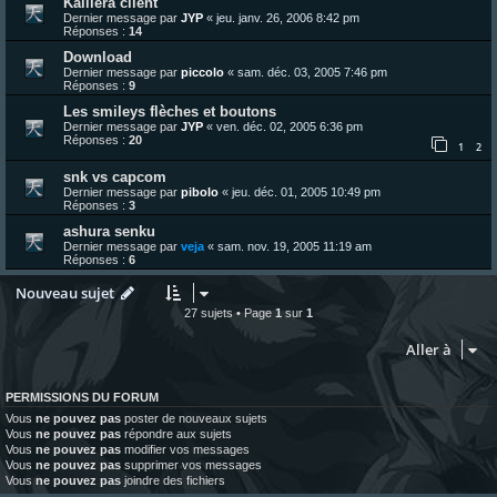
Kaillera client
Dernier message par
JYP
«
jeu. janv. 26, 2006 8:42 pm
Réponses :
14
Download
Dernier message par
piccolo
«
sam. déc. 03, 2005 7:46 pm
Réponses :
9
Les smileys flèches et boutons
Dernier message par
JYP
«
ven. déc. 02, 2005 6:36 pm
Réponses :
20
1
2
snk vs capcom
Dernier message par
pibolo
«
jeu. déc. 01, 2005 10:49 pm
Réponses :
3
ashura senku
Dernier message par
veja
«
sam. nov. 19, 2005 11:19 am
Réponses :
6
Nouveau sujet
27 sujets • Page
1
sur
1
Aller à
PERMISSIONS DU FORUM
Vous
ne pouvez pas
poster de nouveaux sujets
Vous
ne pouvez pas
répondre aux sujets
Vous
ne pouvez pas
modifier vos messages
Vous
ne pouvez pas
supprimer vos messages
Vous
ne pouvez pas
joindre des fichiers