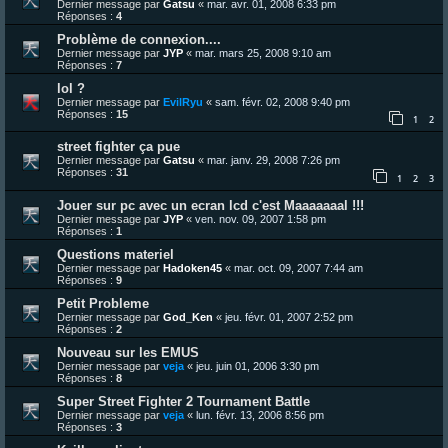
Dernier message par
Gatsu
«
mar. avr. 01, 2008 6:33 pm
Réponses :
4
Problème de connexion....
Dernier message par
JYP
«
mar. mars 25, 2008 9:10 am
Réponses :
7
lol ?
Dernier message par
EvilRyu
«
sam. févr. 02, 2008 9:40 pm
Réponses :
15
1
2
street fighter ça pue
Dernier message par
Gatsu
«
mar. janv. 29, 2008 7:26 pm
Réponses :
31
1
2
3
Jouer sur pc avec un ecran lcd c'est Maaaaaaal !!!
Dernier message par
JYP
«
ven. nov. 09, 2007 1:58 pm
Réponses :
1
Questions materiel
Dernier message par
Hadoken45
«
mar. oct. 09, 2007 7:44 am
Réponses :
9
Petit Probleme
Dernier message par
God_Ken
«
jeu. févr. 01, 2007 2:52 pm
Réponses :
2
Nouveau sur les EMUS
Dernier message par
veja
«
jeu. juin 01, 2006 3:30 pm
Réponses :
8
Super Street Fighter 2 Tournament Battle
Dernier message par
veja
«
lun. févr. 13, 2006 8:56 pm
Réponses :
3