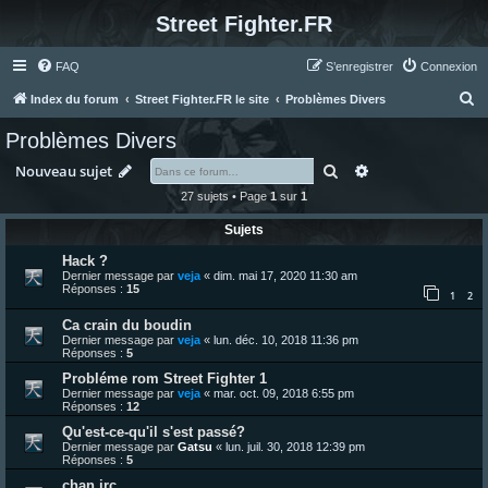
Street Fighter.FR
FAQ
S’enregistrer
Connexion
R
Index du forum
Street Fighter.FR le site
Problèmes Divers
e
Problèmes Divers
c
Rechercher
Recherche avanc
Nouveau sujet
h
27 sujets • Page
1
sur
1
e
Sujets
r
c
Hack ?
Dernier message par
veja
«
dim. mai 17, 2020 11:30 am
h
Réponses :
15
1
2
e
Ca crain du boudin
r
Dernier message par
veja
«
lun. déc. 10, 2018 11:36 pm
Réponses :
5
Probléme rom Street Fighter 1
Dernier message par
veja
«
mar. oct. 09, 2018 6:55 pm
Réponses :
12
Qu'est-ce-qu'il s'est passé?
Dernier message par
Gatsu
«
lun. juil. 30, 2018 12:39 pm
Réponses :
5
chan irc