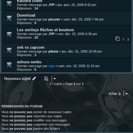
Kaillera client
Dernier message par
JYP
«
jeu. janv. 26, 2006 8:42 pm
Réponses :
14
Download
Dernier message par
piccolo
«
sam. déc. 03, 2005 7:46 pm
Réponses :
9
Les smileys flèches et boutons
Dernier message par
JYP
«
ven. déc. 02, 2005 6:36 pm
Réponses :
20
1
2
snk vs capcom
Dernier message par
pibolo
«
jeu. déc. 01, 2005 10:49 pm
Réponses :
3
ashura senku
Dernier message par
veja
«
sam. nov. 19, 2005 11:19 am
Réponses :
6
Nouveau sujet
27 sujets • Page
1
sur
1
Aller à
PERMISSIONS DU FORUM
Vous
ne pouvez pas
poster de nouveaux sujets
Vous
ne pouvez pas
répondre aux sujets
Vous
ne pouvez pas
modifier vos messages
Vous
ne pouvez pas
supprimer vos messages
Vous
ne pouvez pas
joindre des fichiers