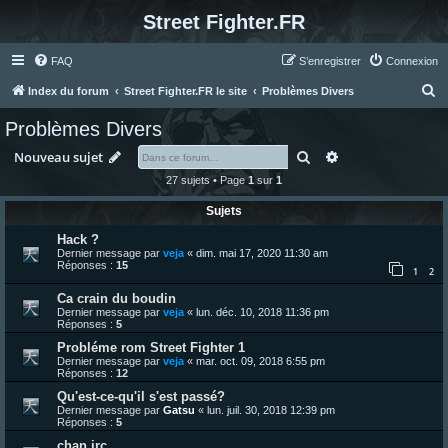
Street Fighter.FR
FAQ
S’enregistrer
Connexion
R
Index du forum
Street Fighter.FR le site
Problèmes Divers
e
Problèmes Divers
c
Rechercher
Recherche avanc
Nouveau sujet
h
27 sujets • Page
1
sur
1
e
Sujets
r
c
Hack ?
Dernier message par
veja
«
dim. mai 17, 2020 11:30 am
h
Réponses :
15
1
2
e
Ca crain du boudin
r
Dernier message par
veja
«
lun. déc. 10, 2018 11:36 pm
Réponses :
5
Probléme rom Street Fighter 1
Dernier message par
veja
«
mar. oct. 09, 2018 6:55 pm
Réponses :
12
Qu'est-ce-qu'il s'est passé?
Dernier message par
Gatsu
«
lun. juil. 30, 2018 12:39 pm
Réponses :
5
chan irc