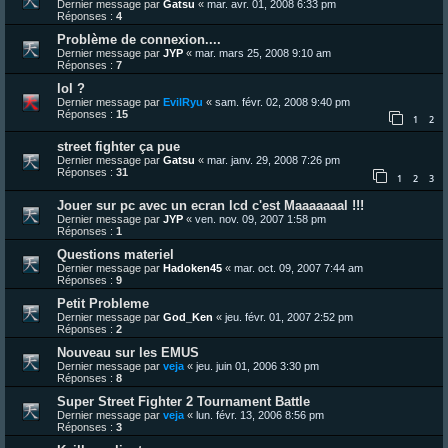
Dernier message par
Gatsu
«
mar. avr. 01, 2008 6:33 pm
Réponses :
4
Problème de connexion....
Dernier message par
JYP
«
mar. mars 25, 2008 9:10 am
Réponses :
7
lol ?
Dernier message par
EvilRyu
«
sam. févr. 02, 2008 9:40 pm
Réponses :
15
1
2
street fighter ça pue
Dernier message par
Gatsu
«
mar. janv. 29, 2008 7:26 pm
Réponses :
31
1
2
3
Jouer sur pc avec un ecran lcd c'est Maaaaaaal !!!
Dernier message par
JYP
«
ven. nov. 09, 2007 1:58 pm
Réponses :
1
Questions materiel
Dernier message par
Hadoken45
«
mar. oct. 09, 2007 7:44 am
Réponses :
9
Petit Probleme
Dernier message par
God_Ken
«
jeu. févr. 01, 2007 2:52 pm
Réponses :
2
Nouveau sur les EMUS
Dernier message par
veja
«
jeu. juin 01, 2006 3:30 pm
Réponses :
8
Super Street Fighter 2 Tournament Battle
Dernier message par
veja
«
lun. févr. 13, 2006 8:56 pm
Réponses :
3