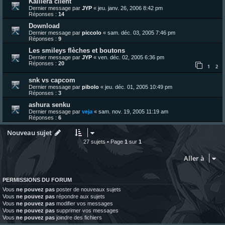
Kaillera client
Dernier message par
JYP
«
jeu. janv. 26, 2006 8:42 pm
Réponses :
14
Download
Dernier message par
piccolo
«
sam. déc. 03, 2005 7:46 pm
Réponses :
9
Les smileys flèches et boutons
Dernier message par
JYP
«
ven. déc. 02, 2005 6:36 pm
Réponses :
20
1
2
snk vs capcom
Dernier message par
pibolo
«
jeu. déc. 01, 2005 10:49 pm
Réponses :
3
ashura senku
Dernier message par
veja
«
sam. nov. 19, 2005 11:19 am
Réponses :
6
Nouveau sujet
27 sujets • Page
1
sur
1
Aller à
PERMISSIONS DU FORUM
Vous
ne pouvez pas
poster de nouveaux sujets
Vous
ne pouvez pas
répondre aux sujets
Vous
ne pouvez pas
modifier vos messages
Vous
ne pouvez pas
supprimer vos messages
Vous
ne pouvez pas
joindre des fichiers