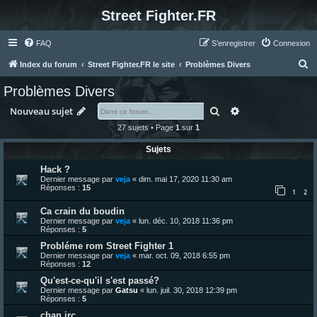
Street Fighter.FR
FAQ
S’enregistrer
Connexion
R
Index du forum
Street Fighter.FR le site
Problèmes Divers
e
Problèmes Divers
c
Rechercher
Recherche avanc
Nouveau sujet
h
27 sujets • Page
1
sur
1
e
Sujets
r
c
Hack ?
Dernier message par
veja
«
dim. mai 17, 2020 11:30 am
h
Réponses :
15
1
2
e
Ca crain du boudin
r
Dernier message par
veja
«
lun. déc. 10, 2018 11:36 pm
Réponses :
5
Probléme rom Street Fighter 1
Dernier message par
veja
«
mar. oct. 09, 2018 6:55 pm
Réponses :
12
Qu'est-ce-qu'il s'est passé?
Dernier message par
Gatsu
«
lun. juil. 30, 2018 12:39 pm
Réponses :
5
chan irc