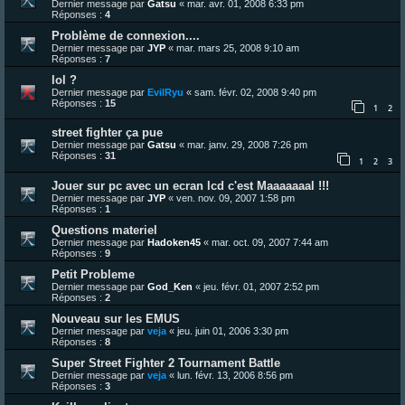
Dernier message par
Gatsu
«
mar. avr. 01, 2008 6:33 pm
Réponses :
4
Problème de connexion....
Dernier message par
JYP
«
mar. mars 25, 2008 9:10 am
Réponses :
7
lol ?
Dernier message par
EvilRyu
«
sam. févr. 02, 2008 9:40 pm
Réponses :
15
1
2
street fighter ça pue
Dernier message par
Gatsu
«
mar. janv. 29, 2008 7:26 pm
Réponses :
31
1
2
3
Jouer sur pc avec un ecran lcd c'est Maaaaaaal !!!
Dernier message par
JYP
«
ven. nov. 09, 2007 1:58 pm
Réponses :
1
Questions materiel
Dernier message par
Hadoken45
«
mar. oct. 09, 2007 7:44 am
Réponses :
9
Petit Probleme
Dernier message par
God_Ken
«
jeu. févr. 01, 2007 2:52 pm
Réponses :
2
Nouveau sur les EMUS
Dernier message par
veja
«
jeu. juin 01, 2006 3:30 pm
Réponses :
8
Super Street Fighter 2 Tournament Battle
Dernier message par
veja
«
lun. févr. 13, 2006 8:56 pm
Réponses :
3