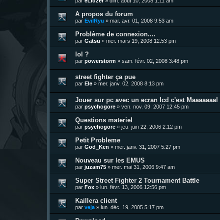
par
eLidzer
»
dim. août 10, 2008 1:11 am
A propos du forum
par
EvilRyu
»
mar. avr. 01, 2008 9:53 am
Problème de connexion....
par
Gatsu
»
mer. mars 19, 2008 12:53 pm
lol ?
par
powerstorm
»
sam. févr. 02, 2008 3:48 pm
street fighter ça pue
par
Ele
»
mer. janv. 02, 2008 8:13 pm
Jouer sur pc avec un ecran lcd c'est Maaaaaaal !
par
psychogore
»
ven. nov. 09, 2007 12:45 pm
Questions materiel
par
psychogore
»
jeu. juin 22, 2006 2:12 pm
Petit Probleme
par
God_Ken
»
mer. janv. 31, 2007 5:27 pm
Nouveau sur les EMUS
par
juzam75
»
mer. mai 31, 2006 9:47 am
Super Street Fighter 2 Tournament Battle
par
Fox
»
lun. févr. 13, 2006 12:56 pm
Kaillera client
par
veja
»
lun. déc. 19, 2005 5:17 pm