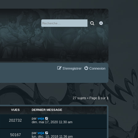
Rechercher
Recherche avan
S’enregistrer
Connexion
27 sujets • Page
1
sur
1
VUES
DERNIER MESSAGE
D
par
veja
V
202732
e
dim. mai 17, 2020 11:30 am
r
u
n
D
par
veja
i
V
50167
e
e
lun. déc. 10, 2018 11:36 pm
e