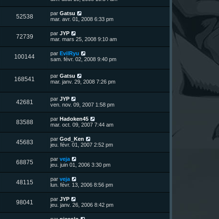
e
e
g
r
s
r
u
e
n
s
D
par
Gatsu
s
m
V
52538
i
a
e
mar. avr. 01, 2008 6:33 pm
e
e
e
g
r
s
r
u
e
n
s
D
par
JYP
s
m
V
72739
i
a
e
mar. mars 25, 2008 9:10 am
e
e
e
g
r
s
r
u
e
n
s
D
par
EvilRyu
s
m
V
100144
i
a
e
sam. févr. 02, 2008 9:40 pm
e
e
e
g
r
s
r
u
e
n
s
s
m
D
par
Gatsu
i
a
V
168541
e
e
e
mar. janv. 29, 2008 7:26 pm
e
g
s
r
r
e
u
s
n
s
m
a
D
par
JYP
i
e
V
42681
g
e
e
ven. nov. 09, 2007 1:58 pm
e
s
e
r
r
s
u
n
s
m
a
D
par
Hadoken45
V
83588
i
e
g
e
mar. oct. 09, 2007 7:44 am
e
e
s
e
r
r
u
s
n
D
par
God_Ken
s
m
a
V
45683
i
e
jeu. févr. 01, 2007 2:52 pm
e
g
e
e
r
s
e
r
u
n
s
D
par
veja
s
m
V
68875
i
a
e
jeu. juin 01, 2006 3:30 pm
e
e
e
g
r
s
r
u
e
n
s
D
par
veja
s
m
V
48115
i
a
e
lun. févr. 13, 2006 8:56 pm
e
e
e
g
r
s
r
u
e
n
s
D
par
JYP
s
m
V
98041
i
a
e
jeu. janv. 26, 2006 8:42 pm
e
e
e
g
r
s
r
u
e
n
s
D
par
piccolo