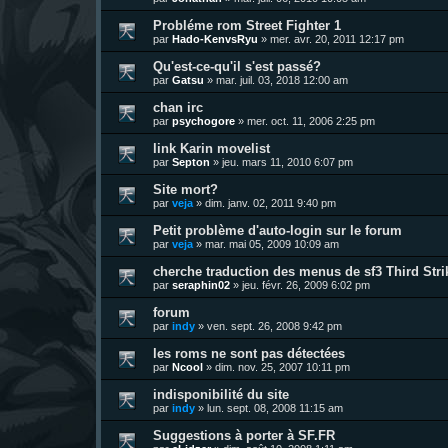
Probléme rom Street Fighter 1
par
Hado-KenvsRyu
»
mer. avr. 20, 2011 12:17 pm
Qu'est-ce-qu'il s'est passé?
par
Gatsu
»
mar. juil. 03, 2018 12:00 am
chan irc
par
psychogore
»
mer. oct. 11, 2006 2:25 pm
link Karin movelist
par
Septon
»
jeu. mars 11, 2010 6:07 pm
Site mort?
par
veja
»
dim. janv. 02, 2011 9:40 pm
Petit problème d'auto-login sur le forum
par
veja
»
mar. mai 05, 2009 10:09 am
cherche traduction des menus de sf3 Third Stri
par
seraphin02
»
jeu. févr. 26, 2009 6:02 pm
forum
par
indy
»
ven. sept. 26, 2008 9:42 pm
les roms ne sont pas détectées
par
Ncool
»
dim. nov. 25, 2007 10:11 pm
indisponibilité du site
par
indy
»
lun. sept. 08, 2008 11:15 am
Suggestions à porter à SF.FR