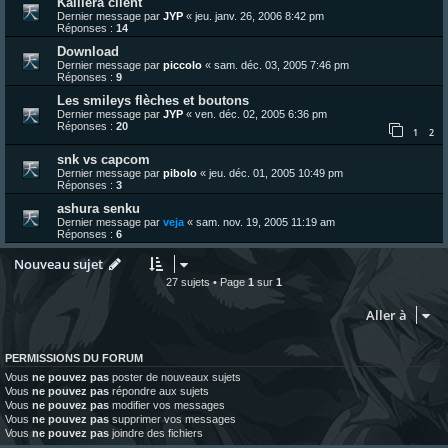
Kaillera client
Dernier message par
JYP
«
jeu. janv. 26, 2006 8:42 pm
Réponses :
14
Download
Dernier message par
piccolo
«
sam. déc. 03, 2005 7:46 pm
Réponses :
9
Les smileys flèches et boutons
Dernier message par
JYP
«
ven. déc. 02, 2005 6:36 pm
Réponses :
20
1
2
snk vs capcom
Dernier message par
pibolo
«
jeu. déc. 01, 2005 10:49 pm
Réponses :
3
ashura senku
Dernier message par
veja
«
sam. nov. 19, 2005 11:19 am
Réponses :
6
Nouveau sujet
27 sujets • Page
1
sur
1
Aller à
PERMISSIONS DU FORUM
Vous
ne pouvez pas
poster de nouveaux sujets
Vous
ne pouvez pas
répondre aux sujets
Vous
ne pouvez pas
modifier vos messages
Vous
ne pouvez pas
supprimer vos messages
Vous
ne pouvez pas
joindre des fichiers