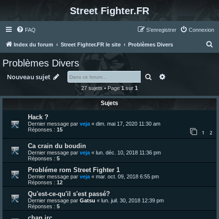
Street Fighter.FR
FAQ
S’enregistrer
Connexion
R
Index du forum
Street Fighter.FR le site
Problèmes Divers
e
Problèmes Divers
c
Rechercher
Recherche avanc
Nouveau sujet
h
27 sujets • Page
1
sur
1
e
Sujets
r
c
Hack ?
Dernier message par
veja
«
dim. mai 17, 2020 11:30 am
h
Réponses :
15
1
2
e
Ca crain du boudin
r
Dernier message par
veja
«
lun. déc. 10, 2018 11:36 pm
Réponses :
5
Probléme rom Street Fighter 1
Dernier message par
veja
«
mar. oct. 09, 2018 6:55 pm
Réponses :
12
Qu'est-ce-qu'il s'est passé?
Dernier message par
Gatsu
«
lun. juil. 30, 2018 12:39 pm
Réponses :
5
chan irc