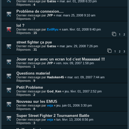
Dernier message par
Gatsu
«
mar. avr. 01, 2008 6:33 pm
Réponses :
4
Problème de connexion....
Dernier message par
JYP
«
mar. mars 25, 2008 9:10 am
Réponses :
7
lol ?
Dernier message par
EvilRyu
«
sam. févr. 02, 2008 9:40 pm
Réponses :
15
1
2
street fighter ça pue
Dernier message par
Gatsu
«
mar. janv. 29, 2008 7:26 pm
Réponses :
31
1
2
3
Jouer sur pc avec un ecran lcd c'est Maaaaaaal !!!
Dernier message par
JYP
«
ven. nov. 09, 2007 1:58 pm
Réponses :
1
Questions materiel
Dernier message par
Hadoken45
«
mar. oct. 09, 2007 7:44 am
Réponses :
9
Petit Probleme
Dernier message par
God_Ken
«
jeu. févr. 01, 2007 2:52 pm
Réponses :
2
Nouveau sur les EMUS
Dernier message par
veja
«
jeu. juin 01, 2006 3:30 pm
Réponses :
8
Super Street Fighter 2 Tournament Battle
Dernier message par
veja
«
lun. févr. 13, 2006 8:56 pm
Réponses :
3