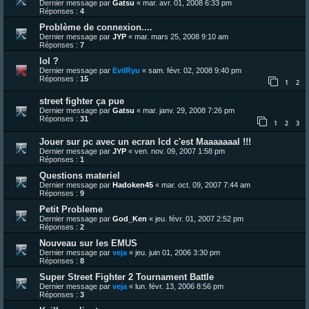
Dernier message par
Gatsu
«
mar. avr. 01, 2008 6:33 pm
Réponses :
4
Problème de connexion....
Dernier message par
JYP
«
mar. mars 25, 2008 9:10 am
Réponses :
7
lol ?
Dernier message par
EvilRyu
«
sam. févr. 02, 2008 9:40 pm
Réponses :
15
1
2
street fighter ça pue
Dernier message par
Gatsu
«
mar. janv. 29, 2008 7:26 pm
Réponses :
31
1
2
3
Jouer sur pc avec un ecran lcd c'est Maaaaaaal !!!
Dernier message par
JYP
«
ven. nov. 09, 2007 1:58 pm
Réponses :
1
Questions materiel
Dernier message par
Hadoken45
«
mar. oct. 09, 2007 7:44 am
Réponses :
9
Petit Probleme
Dernier message par
God_Ken
«
jeu. févr. 01, 2007 2:52 pm
Réponses :
2
Nouveau sur les EMUS
Dernier message par
veja
«
jeu. juin 01, 2006 3:30 pm
Réponses :
8
Super Street Fighter 2 Tournament Battle
Dernier message par
veja
«
lun. févr. 13, 2006 8:56 pm
Réponses :
3