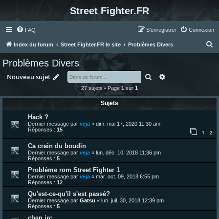
Street Fighter.FR
FAQ
S’enregistrer
Connexion
R
Index du forum
Street Fighter.FR le site
Problèmes Divers
e
Problèmes Divers
c
Rechercher
Recherche avanc
Nouveau sujet
h
27 sujets • Page
1
sur
1
e
Sujets
r
c
Hack ?
Dernier message par
veja
«
dim. mai 17, 2020 11:30 am
h
Réponses :
15
1
2
e
Ca crain du boudin
r
Dernier message par
veja
«
lun. déc. 10, 2018 11:36 pm
Réponses :
5
Probléme rom Street Fighter 1
Dernier message par
veja
«
mar. oct. 09, 2018 6:55 pm
Réponses :
12
Qu'est-ce-qu'il s'est passé?
Dernier message par
Gatsu
«
lun. juil. 30, 2018 12:39 pm
Réponses :
5
chan irc