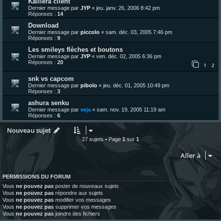
Kaillera client
Dernier message par
JYP
«
jeu. janv. 26, 2006 8:42 pm
Réponses :
14
Download
Dernier message par
piccolo
«
sam. déc. 03, 2005 7:46 pm
Réponses :
9
Les smileys flèches et boutons
Dernier message par
JYP
«
ven. déc. 02, 2005 6:36 pm
Réponses :
20
1
2
snk vs capcom
Dernier message par
pibolo
«
jeu. déc. 01, 2005 10:49 pm
Réponses :
3
ashura senku
Dernier message par
veja
«
sam. nov. 19, 2005 11:19 am
Réponses :
6
Nouveau sujet
27 sujets • Page
1
sur
1
Aller à
PERMISSIONS DU FORUM
Vous
ne pouvez pas
poster de nouveaux sujets
Vous
ne pouvez pas
répondre aux sujets
Vous
ne pouvez pas
modifier vos messages
Vous
ne pouvez pas
supprimer vos messages
Vous
ne pouvez pas
joindre des fichiers