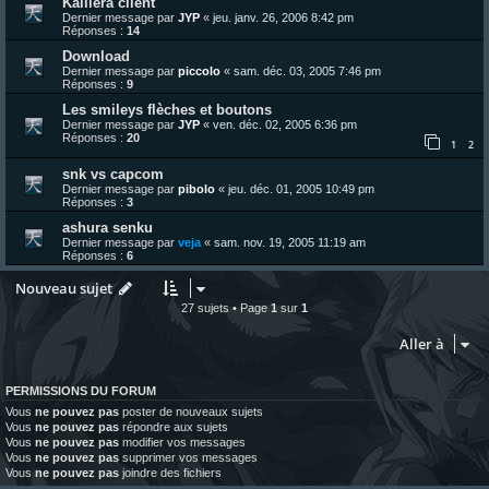
Kaillera client
Dernier message par
JYP
«
jeu. janv. 26, 2006 8:42 pm
Réponses :
14
Download
Dernier message par
piccolo
«
sam. déc. 03, 2005 7:46 pm
Réponses :
9
Les smileys flèches et boutons
Dernier message par
JYP
«
ven. déc. 02, 2005 6:36 pm
Réponses :
20
1
2
snk vs capcom
Dernier message par
pibolo
«
jeu. déc. 01, 2005 10:49 pm
Réponses :
3
ashura senku
Dernier message par
veja
«
sam. nov. 19, 2005 11:19 am
Réponses :
6
Nouveau sujet
27 sujets • Page
1
sur
1
Aller à
PERMISSIONS DU FORUM
Vous
ne pouvez pas
poster de nouveaux sujets
Vous
ne pouvez pas
répondre aux sujets
Vous
ne pouvez pas
modifier vos messages
Vous
ne pouvez pas
supprimer vos messages
Vous
ne pouvez pas
joindre des fichiers