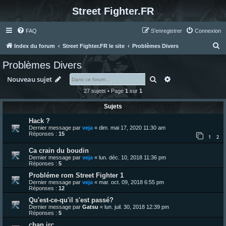
Street Fighter.FR
FAQ
S’enregistrer
Connexion
R
Index du forum
Street Fighter.FR le site
Problèmes Divers
e
Problèmes Divers
c
Rechercher
Recherche avanc
Nouveau sujet
h
27 sujets • Page
1
sur
1
e
Sujets
r
c
Hack ?
Dernier message par
veja
«
dim. mai 17, 2020 11:30 am
h
Réponses :
15
1
2
e
Ca crain du boudin
r
Dernier message par
veja
«
lun. déc. 10, 2018 11:36 pm
Réponses :
5
Probléme rom Street Fighter 1
Dernier message par
veja
«
mar. oct. 09, 2018 6:55 pm
Réponses :
12
Qu'est-ce-qu'il s'est passé?
Dernier message par
Gatsu
«
lun. juil. 30, 2018 12:39 pm
Réponses :
5
chan irc