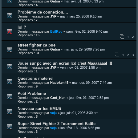
Dernier message par
Gatsu
«
mar. avr. 01, 2008 6:33 pm
Réponses :
4
Problème de connexion....
Dernier message par
JYP
«
mar. mars 25, 2008 9:10 am
Réponses :
7
lol ?
Dernier message par
EvilRyu
«
sam. févr. 02, 2008 9:40 pm
Réponses :
15
1
2
street fighter ça pue
Dernier message par
Gatsu
«
mar. janv. 29, 2008 7:26 pm
Réponses :
31
1
2
3
Jouer sur pc avec un ecran lcd c'est Maaaaaaal !!!
Dernier message par
JYP
«
ven. nov. 09, 2007 1:58 pm
Réponses :
1
Questions materiel
Dernier message par
Hadoken45
«
mar. oct. 09, 2007 7:44 am
Réponses :
9
Petit Probleme
Dernier message par
God_Ken
«
jeu. févr. 01, 2007 2:52 pm
Réponses :
2
Nouveau sur les EMUS
Dernier message par
veja
«
jeu. juin 01, 2006 3:30 pm
Réponses :
8
Super Street Fighter 2 Tournament Battle
Dernier message par
veja
«
lun. févr. 13, 2006 8:56 pm
Réponses :
3