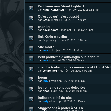
Probléme rom Street Fighter 1
par
Hado-KenvsRyu
»
mer. avr. 20, 2011 12:17 pm
Qu'est-ce-qu'il s'est passé?
par
Gatsu
»
mar. juil. 03, 2018 12:00 am
chan irc
par
psychogore
»
mer. oct. 11, 2006 2:25 pm
link Karin movelist
par
Septon
»
jeu. mars 11, 2010 6:07 pm
Site mort?
par
veja
»
dim. janv. 02, 2011 9:40 pm
Petit problème d'auto-login sur le forum
par
veja
»
mar. mai 05, 2009 10:09 am
cherche traduction des menus de sf3 Third Stri
par
seraphin02
»
jeu. févr. 26, 2009 6:02 pm
forum
par
indy
»
ven. sept. 26, 2008 9:42 pm
les roms ne sont pas détectées
par
Ncool
»
dim. nov. 25, 2007 10:11 pm
indisponibilité du site
par
indy
»
lun. sept. 08, 2008 11:15 am
Suggestions à porter à SF.FR