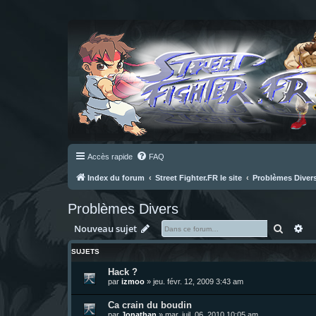
Accès rapide
FAQ
Index du forum
Street Fighter.FR le site
Problèmes Diver
Problèmes Divers
Recher
Re
Nouveau sujet
SUJETS
Hack ?
par
izmoo
»
jeu. févr. 12, 2009 3:43 am
Ca crain du boudin
par
Jonathan
»
mar. juil. 06, 2010 10:05 am