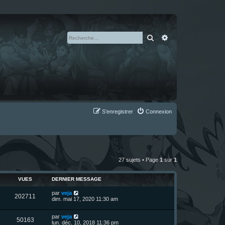
Rechercher
Recherche avan
S’enregistrer
Connexion
27 sujets • Page
1
sur
1
VUES
DERNIER MESSAGE
D
par
veja
V
202711
e
dim. mai 17, 2020 11:30 am
r
u
n
D
par
veja
i
V
50163
e
e
lun. déc. 10, 2018 11:36 pm
e