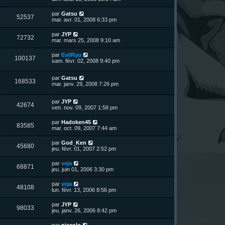
e
e
g
r
s
r
u
e
n
s
D
par
Gatsu
s
m
V
52537
i
a
e
mar. avr. 01, 2008 6:33 pm
e
e
e
g
r
s
r
u
e
n
s
D
par
JYP
s
m
V
72732
i
a
e
mar. mars 25, 2008 9:10 am
e
e
e
g
r
s
r
u
e
n
s
D
par
EvilRyu
s
m
V
100137
i
a
e
sam. févr. 02, 2008 9:40 pm
e
e
e
g
r
s
r
u
e
n
s
s
m
D
par
Gatsu
i
a
V
168533
e
e
e
mar. janv. 29, 2008 7:26 pm
e
g
s
r
r
e
u
s
n
s
m
a
D
par
JYP
i
e
V
42674
g
e
e
ven. nov. 09, 2007 1:58 pm
e
s
e
r
r
s
u
n
s
m
a
D
par
Hadoken45
V
83585
i
e
g
e
mar. oct. 09, 2007 7:44 am
e
e
s
e
r
r
u
s
n
D
par
God_Ken
s
m
a
V
45680
i
e
jeu. févr. 01, 2007 2:52 pm
e
g
e
e
r
s
e
r
u
n
s
D
par
veja
s
m
V
68871
i
a
e
jeu. juin 01, 2006 3:30 pm
e
e
e
g
r
s
r
u
e
n
s
D
par
veja
s
m
V
48108
i
a
e
lun. févr. 13, 2006 8:56 pm
e
e
e
g
r
s
r
u
e
n
s
D
par
JYP
s
m
V
98033
i
a
e
jeu. janv. 26, 2006 8:42 pm
e
e
e
g
r
s
r
u
e
n
s
D
par
piccolo