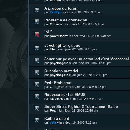
par
eLidzer
»
dim. août 10, 2008 1:11 am
A propos du forum
par
EvilRyu
»
mar. avr. 01, 2008 9:53 am
Problème de connexion....
par
Gatsu
»
mer. mars 19, 2008 12:53 pm
lol ?
par
powerstorm
»
sam. févr. 02, 2008 3:48 pm
street fighter ça pue
par
Ele
»
mer. janv. 02, 2008 8:13 pm
Jouer sur pc avec un ecran lcd c'est Maaaaaaal !
par
psychogore
»
ven. nov. 09, 2007 12:45 pm
Questions materiel
par
psychogore
»
jeu. juin 22, 2006 2:12 pm
Petit Probleme
par
God_Ken
»
mer. janv. 31, 2007 5:27 pm
Nouveau sur les EMUS
par
juzam75
»
mer. mai 31, 2006 9:47 am
Super Street Fighter 2 Tournament Battle
par
Fox
»
lun. févr. 13, 2006 12:56 pm
Kaillera client
par
veja
»
lun. déc. 19, 2005 5:17 pm