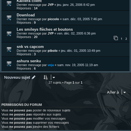
Kaillera client
Dernier message par
JYP
«
jeu. janv. 26, 2006 8:42 pm
Réponses :
14
Download
Dernier message par
piccolo
«
sam. déc. 03, 2005 7:46 pm
Réponses :
9
Les smileys flèches et boutons
Dernier message par
JYP
«
ven. déc. 02, 2005 6:36 pm
Réponses :
20
1
2
snk vs capcom
Dernier message par
pibolo
«
jeu. déc. 01, 2005 10:49 pm
Réponses :
3
ashura senku
Dernier message par
veja
«
sam. nov. 19, 2005 11:19 am
Réponses :
6
Nouveau sujet
27 sujets • Page
1
sur
1
Aller à
PERMISSIONS DU FORUM
Vous
ne pouvez pas
poster de nouveaux sujets
Vous
ne pouvez pas
répondre aux sujets
Vous
ne pouvez pas
modifier vos messages
Vous
ne pouvez pas
supprimer vos messages
Vous
ne pouvez pas
joindre des fichiers