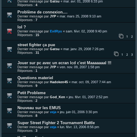
Dernier message par
Gatsu
«
mar. avr. 01, 2008 6:33 pm
Réponses :
4
Problème de connexion....
Dernier message par
JYP
«
mar. mars 25, 2008 9:10 am
Réponses :
7
lol ?
Dernier message par
EvilRyu
«
sam. févr. 02, 2008 9:40 pm
Réponses :
15
1
2
street fighter ça pue
Dernier message par
Gatsu
«
mar. janv. 29, 2008 7:26 pm
Réponses :
31
1
2
3
Jouer sur pc avec un ecran lcd c'est Maaaaaaal !!!
Dernier message par
JYP
«
ven. nov. 09, 2007 1:58 pm
Réponses :
1
Questions materiel
Dernier message par
Hadoken45
«
mar. oct. 09, 2007 7:44 am
Réponses :
9
Petit Probleme
Dernier message par
God_Ken
«
jeu. févr. 01, 2007 2:52 pm
Réponses :
2
Nouveau sur les EMUS
Dernier message par
veja
«
jeu. juin 01, 2006 3:30 pm
Réponses :
8
Super Street Fighter 2 Tournament Battle
Dernier message par
veja
«
lun. févr. 13, 2006 8:56 pm
Réponses :
3