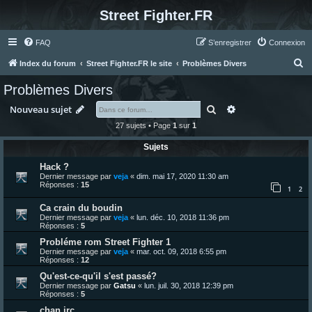
Street Fighter.FR
FAQ
S’enregistrer
Connexion
R
Index du forum
Street Fighter.FR le site
Problèmes Divers
e
Problèmes Divers
c
Rechercher
Recherche avanc
Nouveau sujet
h
27 sujets • Page
1
sur
1
e
Sujets
r
c
Hack ?
Dernier message par
veja
«
dim. mai 17, 2020 11:30 am
h
Réponses :
15
1
2
e
Ca crain du boudin
r
Dernier message par
veja
«
lun. déc. 10, 2018 11:36 pm
Réponses :
5
Probléme rom Street Fighter 1
Dernier message par
veja
«
mar. oct. 09, 2018 6:55 pm
Réponses :
12
Qu'est-ce-qu'il s'est passé?
Dernier message par
Gatsu
«
lun. juil. 30, 2018 12:39 pm
Réponses :
5
chan irc