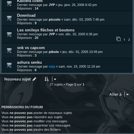
Kaillera client
Dernier message par
JYP
«
jeu. janv. 26, 2006 8:42 pm
Réponses :
14
Download
Dernier message par
piccolo
«
sam. déc. 03, 2005 7:46 pm
Réponses :
9
Les smileys flèches et boutons
Dernier message par
JYP
«
ven. déc. 02, 2005 6:36 pm
Réponses :
20
1
2
snk vs capcom
Dernier message par
pibolo
«
jeu. déc. 01, 2005 10:49 pm
Réponses :
3
ashura senku
Dernier message par
veja
«
sam. nov. 19, 2005 11:19 am
Réponses :
6
Nouveau sujet
27 sujets • Page
1
sur
1
Aller à
PERMISSIONS DU FORUM
Vous
ne pouvez pas
poster de nouveaux sujets
Vous
ne pouvez pas
répondre aux sujets
Vous
ne pouvez pas
modifier vos messages
Vous
ne pouvez pas
supprimer vos messages
Vous
ne pouvez pas
joindre des fichiers