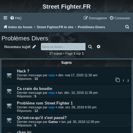
Street Fighter.FR
FAQ
S’enregistrer
Connexion
R
Index du forum
Street Fighter.FR le site
Problèmes Divers
e
Problèmes Divers
c
Rechercher
Recherche avanc
Nouveau sujet
h
27 sujets • Page
1
sur
1
e
Sujets
r
c
Hack ?
Dernier message par
veja
«
dim. mai 17, 2020 11:30 am
h
Réponses :
15
1
2
e
Ca crain du boudin
r
Dernier message par
veja
«
lun. déc. 10, 2018 11:36 pm
Réponses :
5
Probléme rom Street Fighter 1
Dernier message par
veja
«
mar. oct. 09, 2018 6:55 pm
Réponses :
12
Qu'est-ce-qu'il s'est passé?
Dernier message par
Gatsu
«
lun. juil. 30, 2018 12:39 pm
Réponses :
5
chan irc